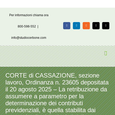
Salta
Per informazioni chiama ora
al
contenuto
800-598-552
|
Facebook
LinkedIn
Rss
X
Email
info@studiocerbone.com
CORTE di CASSAZIONE, sezione
lavoro, Ordinanza n. 23605 depositata
il 20 agosto 2025 – La retribuzione da
assumere a parametro per la
determinazione dei contributi
previdenziali, è quella stabilita dai