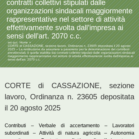
contratti collettivi stipulati dalle
organizzazioni sindacali maggiormente
rappresentative nel settore di attività
effettivamente svolta dall’impresa ai
sensi dell’art. 2070 c.c.
sei qui:
Home
CORTE di CASSAZIONE, sezione lavoro, Ordinanza n. 23605 depositata il 20 agosto
2025 – La retribuzione da assumere a parametro per la determinazione dei contributi
previdenziali, è quella stabilita dai contratti collettivi stipulati dalle organizzazioni sindacali
maggiormente rappresentative nel settore di attività effettivamente svolta dall’impresa ai
sensi dell’art. 2070 c.c.
CORTE di CASSAZIONE, sezione
lavoro, Ordinanza n. 23605 depositata
il 20 agosto 2025
Contributi – Verbale di accertamento – Lavoratori
subordinati – Attività di natura agricola – Autonomia