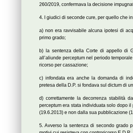
260/2019, confermava la decisione impugnat
4. I giudici di seconde cure, per quello che i
a) non era ravvisabile alcuna ipotesi di ac
primo grado;
b) la sentenza della Corte di appello di
all’aliunde perceptum nel periodo temporale f
ricorso per cassazione;
c) infondata era anche la domanda di inde
pretesa della D.P. si fondava sul dictum di un
d) correttamente la decorrenza stabilità d
perceptum era stata individuata solo dopo il
(19.6.2013) e non dalla sua pubblicazione (1
5. Avverso la sentenza di secondo grado pr
motivi cui resisteva con controricorso E.D.P.