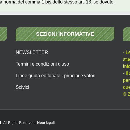
o, a norma del comma 1 bis dello stesso art. 13, se dovuto.
SEZIONI INFORMATIVE
NEWSLETTER
- L
stu
Termini e condizioni d'uso
inf
- I
Linee guida editoriale - principi e valori
per
Scivici
que
© 2
I
| All Rights Reserved |
Note legali