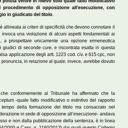
potuta venire in rilievo solo quale fatto modificativo
el procedimento di opposizione all’esecuzione, con
o in giudicato del titolo
.
è allineata ai criteri di specificità che devono connotare il
 invoca una violazione di alcuni aspetti fondamentali ai
però, a prospettare unicamente una opzione ermeneutica
i giudici di seconde cure, e riscontrata esatta in questa
alsa applicazione degli artt. 1223 cod. civ. e 615 cpc, non
ta pronuncia, in relazione al quale, invece, avrebbe dovuto
le, che conformemente al Tribunale ha affermato che la
ceptum -quale fatto modificativo o estintivo del rapporto
 tempo della formazione del titolo ma consacrato nel
iderazione in sede di opposizione all’esecuzione- andava
so e non dalla pubblicazione della sentenza, è in linea
664/2000 e Cass. n. 2160/2013) dai quali questo Collegio