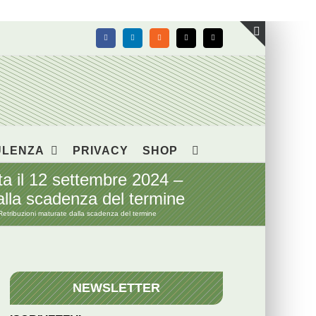
Facebook
LinkedIn
Rss
X
Email
Toggle
area
barra
scorrevol
ULENZA
PRIVACY
SHOP
 il 12 settembre 2024 –
alla scadenza del termine
tribuzioni maturate dalla scadenza del termine
NEWSLETTER