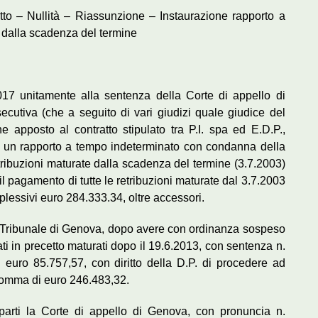
tto – Nullità – Riassunzione – Instaurazione rapporto a
 dalla scadenza del termine
.2017 unitamente alla sentenza della Corte di appello di
cutiva (che a seguito di vari giudizi quale giudice del
ne apposto al contratto stipulato tra P.I. spa ed E.D.P.,
ato un rapporto a tempo indeterminato con condanna della
etribuzioni maturate dalla scadenza del termine (3.7.2003)
 il pagamento di tutte le retribuzioni maturate dal 3.7.2003
mplessivi euro 284.333.34, oltre accessori.
il Tribunale di Genova, dopo avere con ordinanza sospeso
ati in precetto maturati dopo il 19.6.2013, con sentenza n.
euro 85.757,57, con diritto della D.P. di procedere ad
somma di euro 246.483,32.
arti la Corte di appello di Genova, con pronuncia n.