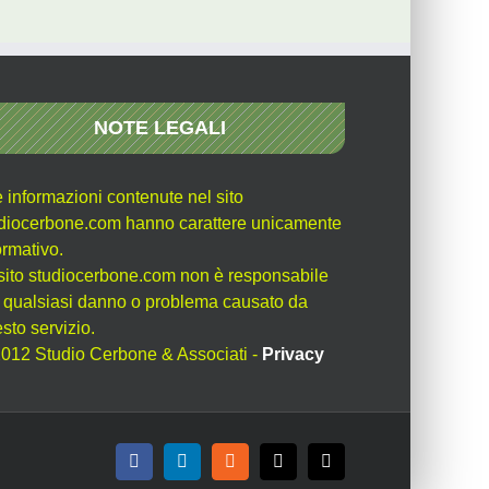
NOTE LEGALI
e informazioni contenute nel sito
diocerbone.com hanno carattere unicamente
ormativo.
l sito studiocerbone.com non è responsabile
 qualsiasi danno o problema causato da
sto servizio.
012 Studio Cerbone & Associati -
Privacy
Facebook
LinkedIn
Rss
X
Email