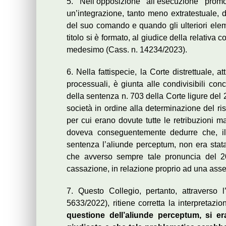
5. Nell’opposizione all’esecuzione prom
un’integrazione, tanto meno extratestuale, d
del suo comando e quando gli ulteriori eleme
titolo si è formato, al giudice della relativa
medesimo (Cass. n. 14234/2023).
6. Nella fattispecie, la Corte distrettuale, 
processuali, è giunta alle condivisibili co
della sentenza n. 703 della Corte ligure del 
società in ordine alla determinazione del ris
per cui erano dovute tutte le retribuzioni m
doveva conseguentemente dedurre che, il 
sentenza l’aliunde perceptum, non era sta
che avverso sempre tale pronuncia del 20
cassazione, in relazione proprio ad una ass
7. Questo Collegio, pertanto, attraverso 
5633/2022), ritiene corretta la interpretazi
questione dell’aliunde perceptum, si er