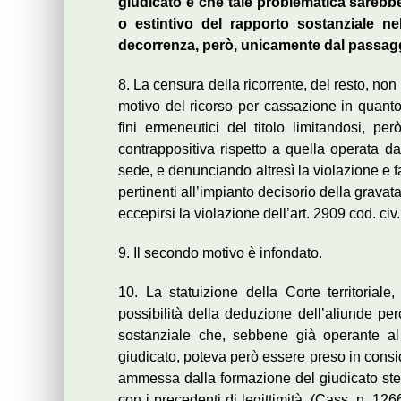
giudicato e che tale problematica sarebbe 
o estintivo del rapporto sostanziale n
decorrenza, però, unicamente dal passaggi
8. La censura della ricorrente, del resto, non 
motivo del ricorso per cassazione in quanto
fini ermeneutici del titolo limitandosi, 
contrappositiva rispetto a quella operata da
sede, e denunciando altresì la violazione e f
pertinenti all’impianto decisorio della grava
eccepirsi la violazione dell’art. 2909 cod. civ.
9. Il secondo motivo è infondato.
10. La statuizione della Corte territoria
possibilità della deduzione dell’aliunde per
sostanziale che, sebbene già operante al
giudicato, poteva però essere preso in cons
ammessa dalla formazione del giudicato stes
con i precedenti di legittimità (Cass. n. 12