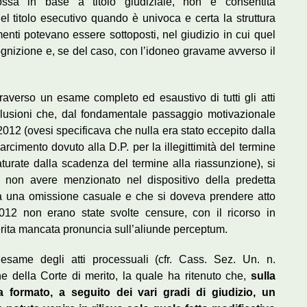
ossa in base a titolo giudiziale, non è consentita
el titolo esecutivo quando è univoca e certa la struttura
nti potevano essere sottoposti, nel giudizio in cui quel
 cognizione e, se del caso, con l’idoneo gravame avverso il
attraverso un esame completo ed esaustivo di tutti gli atti
nclusioni che, dal fondamentale passaggio motivazionale
2012 (ovesi specificava che nulla era stato eccepito dalla
arcimento dovuto alla D.P. per la illegittimità del termine
aturate dalla scadenza del termine alla riassunzione), si
non avere menzionato nel dispositivo della predetta
ta una omissione casuale e che si doveva prendere atto
12 non erano state svolte censure, con il ricorso in
erita mancata pronuncia sull’aliunde perceptum.
l’esame degli atti processuali (cfr. Cass. Sez. Un. n.
one della Corte di merito, la quale ha ritenuto che,
sulla
a formato, a seguito dei vari gradi di giudizio, un