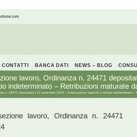
cerbone.com
CONTATTI
BANCA DATI
NEWS – BLOG
CONS
e lavoro, Ordinanza n. 24471 depositata
po indeterminato – Retribuzioni maturate d
 n. 24471 depositata il 12 settembre 2024 – Instaurazione rapporto a tempo indeterminato – Re
ione lavoro, Ordinanza n. 24471
24