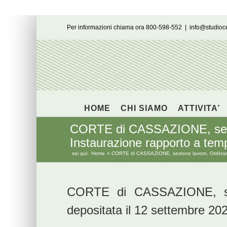
Salta
Per informazioni chiama ora 800-598-552
|
info@studio
al
contenuto
HOME
CHI SIAMO
ATTIVITA’
CORTE di CASSAZIONE, sezion
Instaurazione rapporto a tem
sei qui:
Home
CORTE di CASSAZIONE, sezione lavoro, Ordinanza
CORTE di CASSAZIONE, sez
depositata il 12 settembre 20