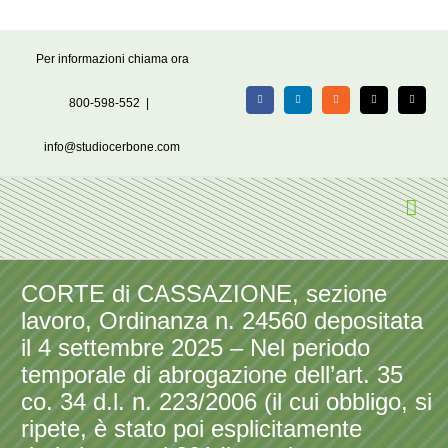
Salta
Per informazioni chiama ora
al
contenuto
800-598-552
|
Facebook
LinkedIn
Rss
X
Email
info@studiocerbone.com
CORTE di CASSAZIONE, sezione
lavoro, Ordinanza n. 24560 depositata
il 4 settembre 2025 – Nel periodo
temporale di abrogazione dell’art. 35
co. 34 d.l. n. 223/2006 (il cui obbligo, si
ripete, è stato poi esplicitamente