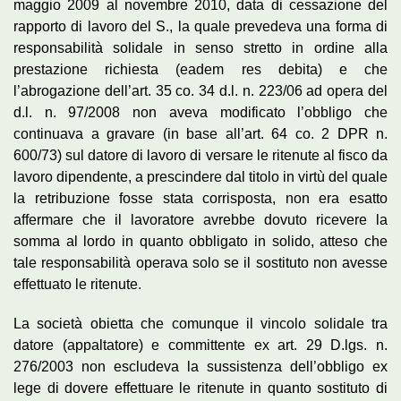
maggio 2009 al novembre 2010, data di cessazione del
rapporto di lavoro del S., la quale prevedeva una forma di
responsabilità solidale in senso stretto in ordine alla
prestazione richiesta (eadem res debita) e che
l’abrogazione dell’art. 35 co. 34 d.l. n. 223/06 ad opera del
d.l. n. 97/2008 non aveva modificato l’obbligo che
continuava a gravare (in base all’art. 64 co. 2 DPR n.
600/73) sul datore di lavoro di versare le ritenute al fisco da
lavoro dipendente, a prescindere dal titolo in virtù del quale
la retribuzione fosse stata corrisposta, non era esatto
affermare che il lavoratore avrebbe dovuto ricevere la
somma al lordo in quanto obbligato in solido, atteso che
tale responsabilità operava solo se il sostituto non avesse
effettuato le ritenute.
La società obietta che comunque il vincolo solidale tra
datore (appaltatore) e committente ex art. 29 D.lgs. n.
276/2003 non escludeva la sussistenza dell’obbligo ex
lege di dovere effettuare le ritenute in quanto sostituto di