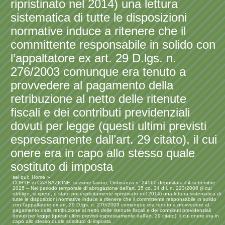
ripristinato nel 2014) una lettura
sistematica di tutte le disposizioni
normative induce a ritenere che il
committente responsabile in solido con
l’appaltatore ex art. 29 D.lgs. n.
276/2003 comunque era tenuto a
provvedere al pagamento della
retribuzione al netto delle ritenute
fiscali e dei contributi previdenziali
dovuti per legge (questi ultimi previsti
espressamente dall’art. 29 citato), il cui
onere era in capo allo stesso quale
sostituto di imposta
sei qui:
Home
CORTE di CASSAZIONE, sezione lavoro, Ordinanza n. 24560 depositata il 4 settembre
2025 – Nel periodo temporale di abrogazione dell’art. 35 co. 34 d.l. n. 223/2006 (il cui
obbligo, si ripete, è stato poi esplicitamente ripristinato nel 2014) una lettura sistematica di
tutte le disposizioni normative induce a ritenere che il committente responsabile in solido
con l’appaltatore ex art. 29 D.lgs. n. 276/2003 comunque era tenuto a provvedere al
pagamento della retribuzione al netto delle ritenute fiscali e dei contributi previdenziali
dovuti per legge (questi ultimi previsti espressamente dall’art. 29 citato), il cui onere era in
capo allo stesso quale sostituto di imposta