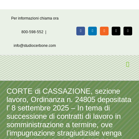
Salta
Per informazioni chiama ora
al
contenuto
800-598-552
|
Facebook
LinkedIn
Rss
X
Email
info@studiocerbone.com
CORTE di CASSAZIONE, sezione
lavoro, Ordinanza n. 24805 depositata
l’ 8 settembre 2025 – In tema di
successione di contratti di lavoro in
somministrazione a termine, ove
l’impugnazione stragiudiziale venga