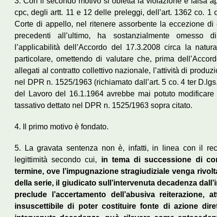
3. Con il secondo motivo si obietta la violazione e falsa ap
cpc, degli artt. 11 e 12 delle preleggi, dell’art. 1362 co. 1 
Corte di appello, nel ritenere assorbente la eccezione di
precedenti all’ultimo, ha sostanzialmente omesso 
l’applicabilità dell’Accordo del 17.3.2008 circa la natura
particolare, omettendo di valutare che, prima dell’Accordo
allegati al contratto collettivo nazionale, l’attività di produ
nel DPR n. 1525/1963 (richiamato dall’art. 5 co. 4 ter D.lgs
del Lavoro del 16.1.1964 avrebbe mai potuto modificare 
tassativo dettato nel DPR n. 1525/1963 sopra citato.
4. Il primo motivo è fondato.
5. La gravata sentenza non è, infatti, in linea con il r
legittimità secondo cui,
in tema di successione di con
termine, ove l’impugnazione stragiudiziale venga rivolta
della serie, il giudicato sull’intervenuta decadenza dal
preclude l’accertamento dell’abusiva reiterazione, a
insuscettibile di poter costituire fonte di azione diret