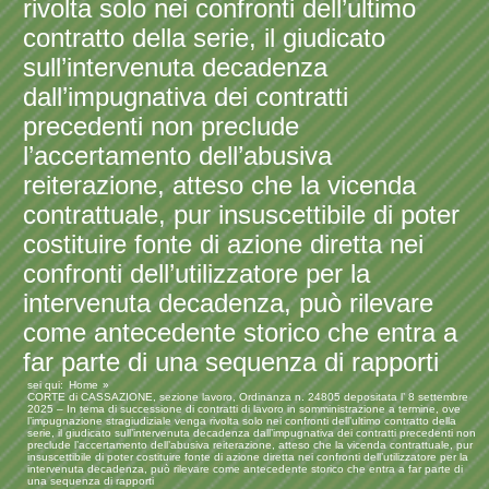
rivolta solo nei confronti dell’ultimo
contratto della serie, il giudicato
sull’intervenuta decadenza
dall’impugnativa dei contratti
precedenti non preclude
l’accertamento dell’abusiva
reiterazione, atteso che la vicenda
contrattuale, pur insuscettibile di poter
costituire fonte di azione diretta nei
confronti dell’utilizzatore per la
intervenuta decadenza, può rilevare
come antecedente storico che entra a
far parte di una sequenza di rapporti
sei qui:
Home
CORTE di CASSAZIONE, sezione lavoro, Ordinanza n. 24805 depositata l’ 8 settembre
2025 – In tema di successione di contratti di lavoro in somministrazione a termine, ove
l’impugnazione stragiudiziale venga rivolta solo nei confronti dell’ultimo contratto della
serie, il giudicato sull’intervenuta decadenza dall’impugnativa dei contratti precedenti non
preclude l’accertamento dell’abusiva reiterazione, atteso che la vicenda contrattuale, pur
insuscettibile di poter costituire fonte di azione diretta nei confronti dell’utilizzatore per la
intervenuta decadenza, può rilevare come antecedente storico che entra a far parte di
una sequenza di rapporti