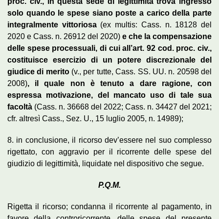
proc. civ., in questa sede di legittimità trova ingresso
solo quando le spese siano poste a carico della parte
integralmente vittoriosa
(ex multis: Cass. n. 18128 del
2020 e Cass. n. 26912 del 2020)
e che la compensazione
delle spese processuali, di cui all’art. 92 cod. proc. civ.,
costituisce esercizio di un potere discrezionale del
giudice di merito
(v., per tutte, Cass. SS. UU. n. 20598 del
2008)
, il quale non è tenuto a dare ragione, con
espressa motivazione, del mancato uso di tale sua
facoltà
(Cass. n. 36668 del 2022; Cass. n. 34427 del 2021;
cfr. altresì Cass., Sez. U., 15 luglio 2005, n. 14989);
8. in conclusione, il ricorso dev’essere nel suo complesso
rigettato, con aggravio per il ricorrente delle spese del
giudizio di legittimità, liquidate nel dispositivo che segue.
P.Q.M.
Rigetta il ricorso; condanna il ricorrente al pagamento, in
favore della controricorrente, delle spese del presente