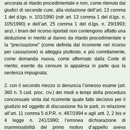
ancorata al ritardo procedimentale e non, come ritenuto dai
giudici di seconde cure, alla violazione dell’art. 13 comma
1 del d.lgs. n. 101/1990 (
ndr
art. 13 comma 1 del d.lgs. n.
105/1990) e dell’art. 25 comma 1 del d.lgs. n. 29/1993;
anzi, i brani del ricorso riportati non contengono affatto una
deduzione in merito al danno da ritardo procedimentale e
la “precisazione” (come definita dal ricorrente nel ricorso
per cassazione) si atteggia piuttosto, e più correttamente,
come domanda nuova, come affermato dalla Corte di
merito; esente da censure si appalesa in parte qua la
sentenza impugnata;
2. con il secondo mezzo si denuncia l’omesso esame (art.
360 n. 5 cod. proc. civ.) dei modi e tempi della procedura
concorsuale vinta dal ricorrente quale fatto decisivo per il
giudizio ed oggetto di discussione fra le parti, in relazione
all’art. 11 comma 5 d.P.R. n. 487/1994 e agli artt. 2, 2 bis e
4 legge n. 241/1990; l’erronea dichiarazione di
inammissibilità del primo motivo d’appello aveva