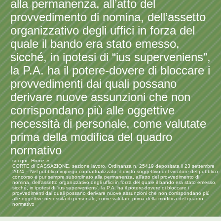
alla permanenza, all’atto del
provvedimento di nomina, dell’assetto
organizzativo degli uffici in forza del
quale il bando era stato emesso,
sicché, in ipotesi di “ius superveniens”,
la P.A. ha il potere-dovere di bloccare i
provvedimenti dai quali possano
derivare nuove assunzioni che non
corrispondano più alle oggettive
necessità di personale, come valutate
prima della modifica del quadro
normativo
sei qui:
Home
CORTE di CASSAZIONE, sezione lavoro, Ordinanza n. 25419 depositata il 23 settembre
2024 – Nel pubblico impiego contrattualizzato, il diritto soggettivo del vincitore del pubblico
concorso è pur sempre subordinato alla permanenza, all’atto del provvedimento di
nomina, dell’assetto organizzativo degli uffici in forza del quale il bando era stato emesso,
sicché, in ipotesi di “ius superveniens”, la P.A. ha il potere-dovere di bloccare i
provvedimenti dai quali possano derivare nuove assunzioni che non corrispondano più
alle oggettive necessità di personale, come valutate prima della modifica del quadro
normativo