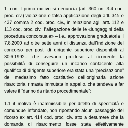
1. con il primo motivo si denuncia (art. 360 nn. 3-4 cod.
proc. civ.) violazione e falsa applicazione degli artt. 345 e
437 comma 2 cod. proc. civ., in relazione agli artt. 112 e
113 cod. proc. civ.; l’allegazione delle le «lungaggini della
procedura concorsuale» ‒ i.e., approvazione graduatoria il
7.8.2000 ad oltre sette anni di distanza dall’indizione del
concorso per posti di dirigente superiore disponibili al
30.6.1992‒ che avevano precluso al ricorrente la
possibilità di conseguire un incarico confacente alla
qualifica di dirigente superiore era stata una “precisazione”
del medesimo fatto costitutivo dell’originaria azione
risarcitoria, rimasta immutata in appello, che tendeva a far
valere il “danno da ritardo procedimentale”;
1.1 il motivo è inammissibile per difetto di specificità e
comunque infondato, non riportando alcun passaggio del
ricorso ex art. 414 cod. proc. civ. atto a desumere che la
domanda di risarcimento fosse stata effettivamente