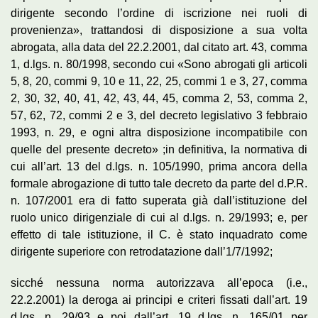
dirigente secondo l’ordine di iscrizione nei ruoli di
provenienza», trattandosi di disposizione a sua volta
abrogata, alla data del 22.2.2001, dal citato art. 43, comma
1, d.lgs. n. 80/1998, secondo cui «Sono abrogati gli articoli
5, 8, 20, commi 9, 10 e 11, 22, 25, commi 1 e 3, 27, comma
2, 30, 32, 40, 41, 42, 43, 44, 45, comma 2, 53, comma 2,
57, 62, 72, commi 2 e 3, del decreto legislativo 3 febbraio
1993, n. 29, e ogni altra disposizione incompatibile con
quelle del presente decreto» ;in definitiva, la normativa di
cui all’art. 13 del d.lgs. n. 105/1990, prima ancora della
formale abrogazione di tutto tale decreto da parte del d.P.R.
n. 107/2001 era di fatto superata già dall’istituzione del
ruolo unico dirigenziale di cui al d.lgs. n. 29/1993; e, per
effetto di tale istituzione, il C. è stato inquadrato come
dirigente superiore con retrodatazione dall’1/7/1992;
sicché nessuna norma autorizzava all’epoca (i.e.,
22.2.2001) la deroga ai principi e criteri fissati dall’art. 19
d.lgs. n. 29/93 e poi dall’art. 19 d.lgs. n. 165/01 per