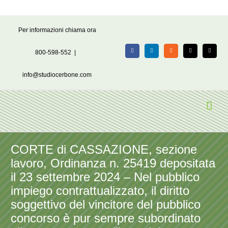
Salta
Per informazioni chiama ora
al
contenuto
800-598-552
|
Facebook
LinkedIn
Rss
X
Email
info@studiocerbone.com
CORTE di CASSAZIONE, sezione
lavoro, Ordinanza n. 25419 depositata
il 23 settembre 2024 – Nel pubblico
impiego contrattualizzato, il diritto
soggettivo del vincitore del pubblico
concorso è pur sempre subordinato