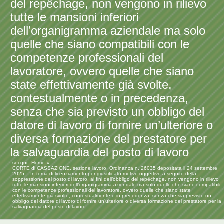
del repêchage, non vengono in rilievo
tutte le mansioni inferiori
dell’organigramma aziendale ma solo
quelle che siano compatibili con le
competenze professionali del
lavoratore, ovvero quelle che siano
state effettivamente già svolte,
contestualmente o in precedenza,
senza che sia previsto un obbligo del
datore di lavoro di fornire un’ulteriore o
diversa formazione del prestatore per
la salvaguardia del posto di lavoro
sei qui:
Home
CORTE di CASSAZIONE, sezione lavoro, Ordinanza n. 26035 depositata il 24 settembre
2025 – In tema di licenziamento per giustificato motivo oggettivo a seguito della
soppressione del posto di lavoro, ai fini dell’obbligo del repêchage, non vengono in rilievo
tutte le mansioni inferiori dell’organigramma aziendale ma solo quelle che siano compatibili
con le competenze professionali del lavoratore, ovvero quelle che siano state
effettivamente già svolte, contestualmente o in precedenza, senza che sia previsto un
obbligo del datore di lavoro di fornire un’ulteriore o diversa formazione del prestatore per la
salvaguardia del posto di lavoro