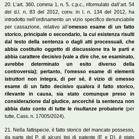
20. L’art. 360, comma 1, n. 5, c.p.c., riformulato dall’art. 54
del d.l. n. 83 del 2012, conv. in l. n. 134 del 2012, ha
introdotto nell’ordinamento un vizio specifico denunciabile
per cassazione, relativo all’
omesso esame di un fatto
storico, principale o secondario, la cui esistenza risulti
dal testo della sentenza o dagli atti processuali, che
abbia costituito oggetto di discussione tra le parti e
abbia carattere decisivo (vale a dire che, se esaminato,
avrebbe determinato un esito diverso della
controversia); pertanto, l’omesso esame di elementi
istruttori non integra, di per sé, il vizio di omesso
esame di un fatto decisivo qualora il fatto storico,
rilevante in causa, sia stato comunque preso in
considerazione dal giudice, ancorché la sentenza non
abbia dato conto di tutte le risultanze probatorie
(per
tutte, Cass. n. 17005/2024).
21. Nella fattispecie, il fatto storico del mancato possesso,
da parte del P. di alcuni tipi di patente (E e D), è stato