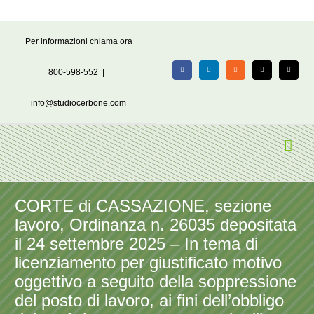
Salta
Per informazioni chiama ora
al
contenuto
800-598-552
|
Facebook
LinkedIn
Rss
X
Email
info@studiocerbone.com
CORTE di CASSAZIONE, sezione
lavoro, Ordinanza n. 26035 depositata
il 24 settembre 2025 – In tema di
licenziamento per giustificato motivo
oggettivo a seguito della soppressione
del posto di lavoro, ai fini dell’obbligo