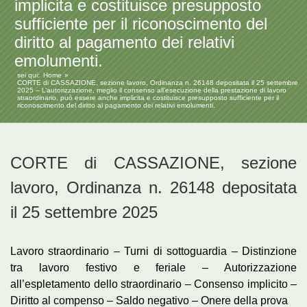
implicita e costituisce presupposto
sufficiente per il riconoscimento del
diritto al pagamento dei relativi
emolumenti.
sei qui:
Home
CORTE di CASSAZIONE, sezione lavoro, Ordinanza n. 26148 depositata il 25 settembre
2025 – L’autorizzazione, meglio il consenso all’esecuzione della prestazione di lavoro
straordinario, può essere anche implicita e costituisce presupposto sufficiente per il
riconoscimento del diritto al pagamento dei relativi emolumenti.
CORTE di CASSAZIONE, sezione
lavoro, Ordinanza n. 26148 depositata
il 25 settembre 2025
Lavoro straordinario – Turni di sottoguardia – Distinzione
tra lavoro festivo e feriale – Autorizzazione
all’espletamento dello straordinario – Consenso implicito –
Diritto al compenso – Saldo negativo – Onere della prova