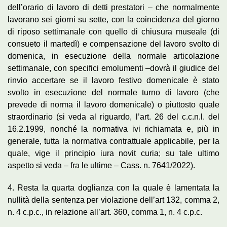
dell’orario di lavoro di detti prestatori – che normalmente
lavorano sei giorni su sette, con la coincidenza del giorno
di riposo settimanale con quello di chiusura museale (di
consueto il martedì) e compensazione del lavoro svolto di
domenica, in esecuzione della normale articolazione
settimanale, con specifici emolumenti –dovrà il giudice del
rinvio accertare se il lavoro festivo domenicale è stato
svolto in esecuzione del normale turno di lavoro (che
prevede di norma il lavoro domenicale) o piuttosto quale
straordinario (si veda al riguardo, l’art. 26 del c.c.n.l. del
16.2.1999, nonché la normativa ivi richiamata e, più in
generale, tutta la normativa contrattuale applicabile, per la
quale, vige il principio iura novit curia; su tale ultimo
aspetto si veda – fra le ultime – Cass. n. 7641/2022).
4. Resta la quarta doglianza con la quale è lamentata la
nullità della sentenza per violazione dell’art 132, comma 2,
n. 4 c.p.c., in relazione all’art. 360, comma 1, n. 4 c.p.c.