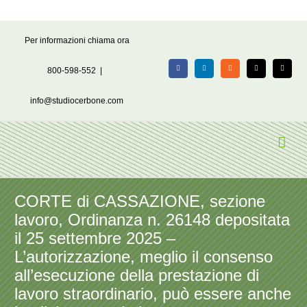
Salta
Per informazioni chiama ora
al
contenuto
800-598-552
|
Facebook
LinkedIn
Rss
X
Email
info@studiocerbone.com
CORTE di CASSAZIONE, sezione
lavoro, Ordinanza n. 26148 depositata
il 25 settembre 2025 –
L’autorizzazione, meglio il consenso
all’esecuzione della prestazione di
lavoro straordinario, può essere anche