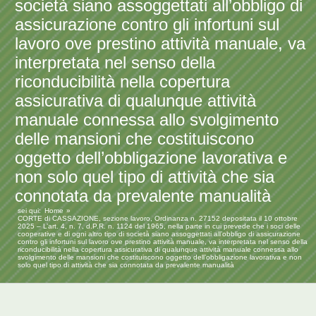
società siano assoggettati all’obbligo di
assicurazione contro gli infortuni sul
lavoro ove prestino attività manuale, va
interpretata nel senso della
riconducibilità nella copertura
assicurativa di qualunque attività
manuale connessa allo svolgimento
delle mansioni che costituiscono
oggetto dell’obbligazione lavorativa e
non solo quel tipo di attività che sia
connotata da prevalente manualità
sei qui:
Home
CORTE di CASSAZIONE, sezione lavoro, Ordinanza n. 27152 depositata il 10 ottobre
2025 – L’art. 4, n. 7, d.P.R. n. 1124 del 1965, nella parte in cui prevede che i soci delle
cooperative e di ogni altro tipo di società siano assoggettati all’obbligo di assicurazione
contro gli infortuni sul lavoro ove prestino attività manuale, va interpretata nel senso della
riconducibilità nella copertura assicurativa di qualunque attività manuale connessa allo
svolgimento delle mansioni che costituiscono oggetto dell’obbligazione lavorativa e non
solo quel tipo di attività che sia connotata da prevalente manualità