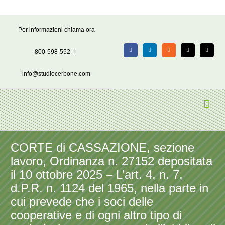
Salta
Per informazioni chiama ora
al
contenuto
800-598-552
|
Facebook
LinkedIn
Rss
X
Email
info@studiocerbone.com
CORTE di CASSAZIONE, sezione
lavoro, Ordinanza n. 27152 depositata
il 10 ottobre 2025 – L’art. 4, n. 7,
d.P.R. n. 1124 del 1965, nella parte in
cui prevede che i soci delle
cooperative e di ogni altro tipo di