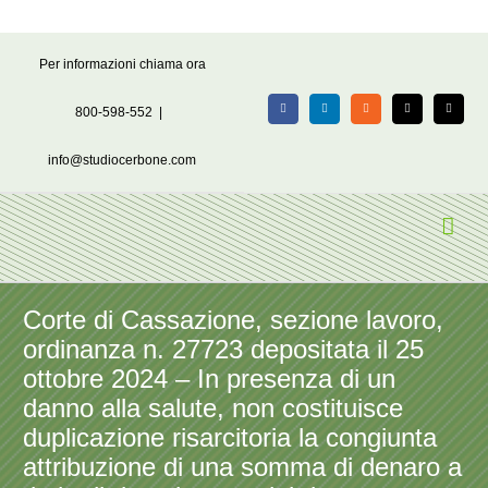
Salta
Per informazioni chiama ora
al
contenuto
800-598-552
|
Facebook
LinkedIn
Rss
X
Email
info@studiocerbone.com
Corte di Cassazione, sezione lavoro,
ordinanza n. 27723 depositata il 25
ottobre 2024 – In presenza di un
danno alla salute, non costituisce
duplicazione risarcitoria la congiunta
attribuzione di una somma di denaro a