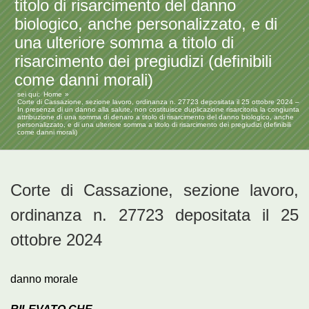
titolo di risarcimento del danno
biologico, anche personalizzato, e di
una ulteriore somma a titolo di
risarcimento dei pregiudizi (definibili
come danni morali)
sei qui:
Home
Corte di Cassazione, sezione lavoro, ordinanza n. 27723 depositata il 25 ottobre 2024 –
In presenza di un danno alla salute, non costituisce duplicazione risarcitoria la congiunta
attribuzione di una somma di denaro a titolo di risarcimento del danno biologico, anche
personalizzato, e di una ulteriore somma a titolo di risarcimento dei pregiudizi (definibili
come danni morali)
Corte di Cassazione, sezione lavoro,
ordinanza n. 27723 depositata il 25
ottobre 2024
danno morale