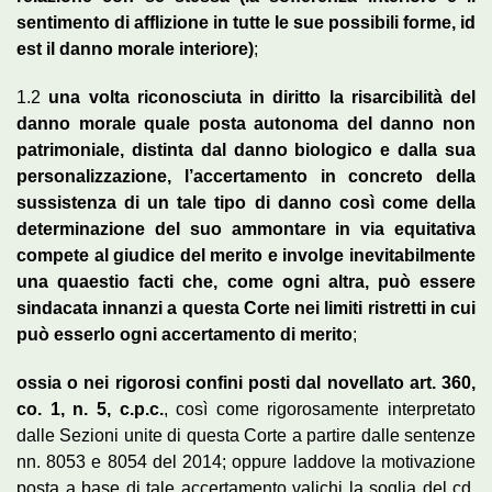
sentimento di afflizione in tutte le sue possibili forme, id
est il danno morale interiore)
;
1.2
una volta riconosciuta in diritto la risarcibilità del
danno morale quale posta autonoma del danno non
patrimoniale, distinta dal danno biologico e dalla sua
personalizzazione, l’accertamento in concreto della
sussistenza di un tale tipo di danno così come della
determinazione del suo ammontare in via equitativa
compete al giudice del merito e involge inevitabilmente
una quaestio facti che, come ogni altra, può essere
sindacata innanzi a questa Corte nei limiti ristretti in cui
può esserlo ogni accertamento di merito
;
ossia o nei rigorosi confini posti dal novellato art. 360,
co. 1, n. 5, c.p.c.
, così come rigorosamente interpretato
dalle Sezioni unite di questa Corte a partire dalle sentenze
nn. 8053 e 8054 del 2014; oppure laddove la motivazione
posta a base di tale accertamento valichi la soglia del cd.