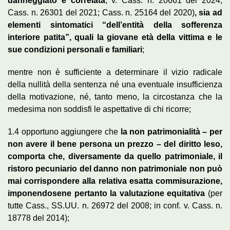
danneggiato è correlata
; v. Cass. n. 20661 del 2024;
Cass. n. 26301 del 2021; Cass. n. 25164 del 2020)
, sia ad
elementi sintomatici “dell’entità della sofferenza
interiore patita”, quali la giovane età della vittima e le
sue condizioni personali e familiari
;
mentre non è sufficiente a determinare il vizio radicale
della nullità della sentenza né una eventuale insufficienza
della motivazione, né, tanto meno, la circostanza che la
medesima non soddisfi le aspettative di chi ricorre;
1.4 opportuno aggiungere che
la non patrimonialità – per
non avere il bene persona un prezzo – del diritto leso,
comporta che, diversamente da quello patrimoniale, il
ristoro pecuniario del danno non patrimoniale non può
mai corrispondere alla relativa esatta commisurazione,
imponendosene pertanto la valutazione equitativa
(per
tutte Cass., SS.UU. n. 26972 del 2008; in conf. v. Cass. n.
18778 del 2014);