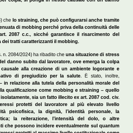
3) che
lo straining, che può configurarsi anche tramite
tenuata di mobbing perché priva della continuità delle
rt. 2087 c.c., sicché garantisce il risarcimento del
ei tratti caratterizzanti il mobbing.
. n. 2084/2024) ha ribadito che
una situazione di stress
del danno subito dal lavoratore, ove emerga la colpa
e causale alla creazione di un ambiente logorante e
ativo di pregiudizio per la salute
. È stato, inoltre,
– in relazione alla tutela della personalità morale del
ella qualificazione come mobbing e straining – quello
olatamente, sia un fatto illecito ex art. 2087 cod. civ.
eressi protetti del lavoratore al più elevato livello
à psicofisica, la dignità, l’identità personale, la
ica; la reiterazione, l’intensità del dolo, o altre
enti che possono incidere eventualmente sul quantum
eressi protetti al massimo livello costituzionale come