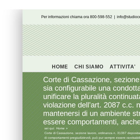
Salta
Per informazioni chiama ora 800-598-552
|
info@studio
al
contenuto
HOME
CHI SIAMO
ATTIVITA’
Corte di Cassazione, sezione
sia configurabile una condott
unificare la pluralità continu
violazione dell’art. 2087 c.c.
mantenersi di un ambiente str
essere comportamenti, anche in
sei qui:
Home
Corte di Cassazione, sezione lavoro, ordinanza n. 31367 depositata
di comportamenti pregiudizievoli, può pur sempre essere ravvisabile