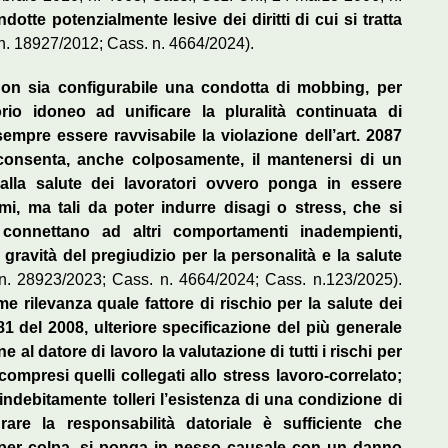
otte potenzialmente lesive dei diritti di cui si tratta
n. 18927/2012; Cass. n. 4664/2024).
on sia configurabile una condotta di mobbing, per
rio idoneo ad unificare la pluralità continuata di
empre essere ravvisabile la violazione dell’art. 2087
o consenta, anche colposamente, il mantenersi di un
lla salute dei lavoratori ovvero ponga in essere
mi, ma tali da poter indurre disagi o stress, che si
 connettano ad altri comportamenti inadempienti,
 gravità del pregiudizio per la personalità e la salute
. 28923/2023; Cass. n. 4664/2024; Cass. n.123/2025).
 rilevanza quale fattore di rischio per la salute dei
. 81 del 2008, ulteriore specificazione del più generale
e al datore di lavoro la valutazione di tutti i rischi per
 compresi quelli collegati allo stress lavoro-correlato;
indebitamente tolleri l’esistenza di una condizione di
rare la responsabilità datoriale è sufficiente che
 per colpa, si ponga in nesso causale con un danno