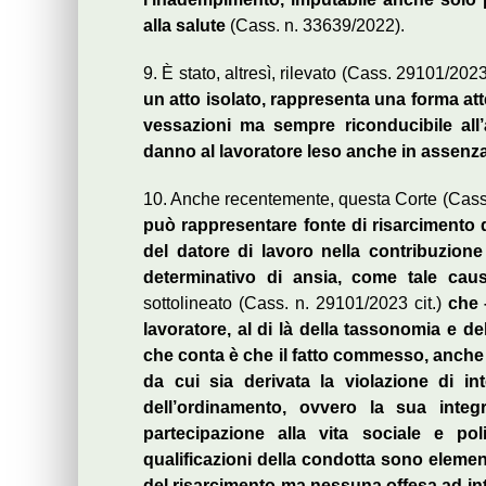
alla salute
(Cass. n. 33639/2022).
9. È stato, altresì, rilevato (Cass. 29101/202
un atto isolato, rappresenta una forma at
vessazioni ma sempre riconducibile all’a
danno al lavoratore leso anche in assenza d
10. Anche recentemente, questa Corte (Cass
può rappresentare fonte di risarcimento 
del datore di lavoro nella contribuzion
determinativo di ansia, come tale caus
sottolineato (Cass. n. 29101/2023 cit.)
che 
lavoratore, al di là della tassonomia e d
che conta è che il fatto commesso, anche is
da cui sia derivata la violazione di int
dell’ordinamento, ovvero la sua integrit
partecipazione alla vita sociale e polit
qualificazioni della condotta sono elem
del risarcimento ma nessuna offesa ad int