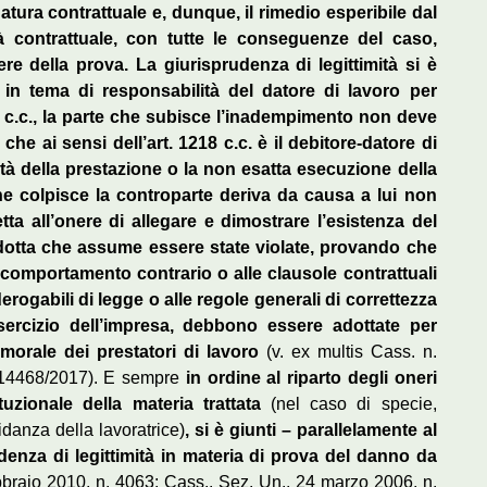
natura contrattuale e, dunque, il rimedio esperibile dal
à contrattuale, con tutte le conseguenze del caso,
re della prova. La giurisprudenza di legittimità si è
n tema di responsabilità del datore di lavoro per
87 c.c., la parte che subisce l’inadempimento non deve
che ai sensi dell’art. 1218 c.c. è il debitore-datore di
tà della prestazione o la non esatta esecuzione della
e colpisce la controparte deriva da causa a lui non
a all’onere di allegare e dimostrare l’esistenza del
ndotta che assume essere state violate, provando che
 comportamento contrario o alle clausole contrattuali
rogabili di legge o alle regole generali di correttezza
sercizio dell’impresa, debbono essere adottate per
à morale dei prestatori di lavoro
(v. ex multis Cass. n.
 14468/2017). E sempre
in ordine al riparto degli oneri
ituzionale della materia trattata
(nel caso di specie,
danza della lavoratrice)
, si è giunti – parallelamente al
denza di legittimità in materia di prova del danno da
bbraio 2010, n. 4063; Cass., Sez. Un., 24 marzo 2006, n.