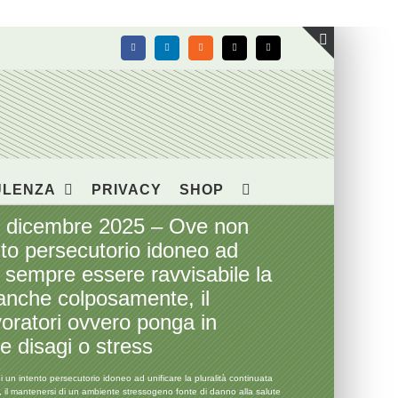
Facebook
LinkedIn
Rss
X
Email
Toggle
area
barra
scorrevol
ULENZA
PRIVACY
SHOP
1° dicembre 2025 – Ove non
nto persecutorio idoneo ad
r sempre essere ravvisabile la
, anche colposamente, il
voratori ovvero ponga in
e disagi o stress
un intento persecutorio idoneo ad unificare la pluralità continuata
e, il mantenersi di un ambiente stressogeno fonte di danno alla salute