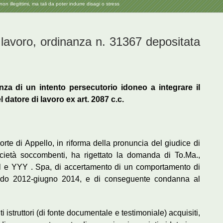
 illegittimi, ma tali da poter indurre disagi o stress
lavoro, ordinanza n. 31367 depositata
za di un intento persecutorio idoneo a integrare il
datore di lavoro ex art. 2087 c.c.
orte di Appello, in riforma della pronuncia del giudice di
ocietà soccombenti, ha rigettato la domanda di To.Ma.,
rl e YYY . Spa, di accertamento di un comportamento di
iodo 2012-giugno 2014, e di conseguente condanna al
ti istruttori (di fonte documentale e testimoniale) acquisiti,