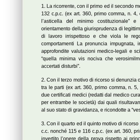
1. La ricorrente, con il primo ed il secondo m
132 c.p.c. (ex art. 360, primo comma, n. 4, 
l’asticella del minimo costituzionale” 
orientamento della giurisprudenza di legitti
di lavoro irrispettoso e che viola le re
comportamenti La pronuncia impugnata, in
approfondite valutazioni medico-legali e s
“quella minima vis nociva che verosimilment
accertati disturbi”.
2. Con il terzo motivo di ricorso si denunzi
tra le parti (ex art. 360, primo comma, n. 5, 
due certificati medici (redatti dal medico cur
per entrambe le società) dai quali risultavan
al suo stato di gravidanza, e ricondotte a “ve
3. Con il quarto ed il quinto motivo di ricors
c.c. nonché 115 e 116 c.p.c. (ex art. 360, pr
invertito l’onere della prova rispetto ai prin