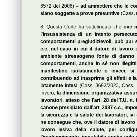
6572 del 2006)
– ad ammettere che le cond
siano soggette a prove presuntive
(Cass. 
8. Questa Corte ha sottolineato che
ove n
l’insussistenza di un intento persecuto
comportamenti pregiudizievoli, può pur s
c.c. nel caso in cui il datore di lavor
ambiente stressogeno fonte di danno a
comportamenti, anche in sé non illegitti
manifestino isolatamente o invece si
contribuendo ad inasprirne gli effetti e la
latamente intesi
(Cass. 3692/2023, Cass. n
Invero,
la dimensione organizzativa assume
lavoratori, atteso che l’art. 28 del T.U. n
canone presidiato dall’art. 2087 c.c., impon
la sicurezza e la salute dei lavoratori, ivi
ne consegue che, ove il datore di lavoro 
lavoro lesiva della salute, per configu
l’inadempimento, imputabile anche solo