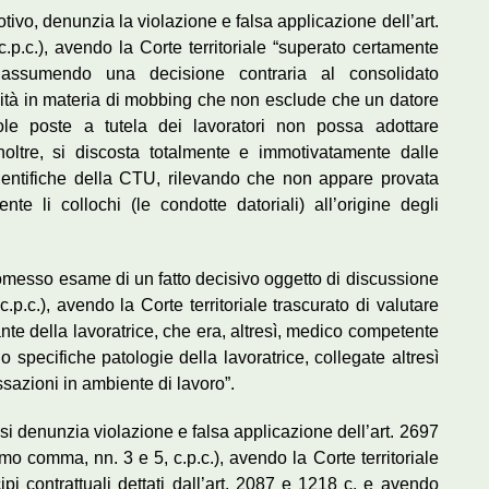
otivo, denunzia la violazione e falsa applicazione dell’art.
c.p.c.), avendo la Corte territoriale “superato certamente
e assumendo una decisione contraria al consolidato
mità in materia di mobbing che non esclude che un datore
gole poste a tutela dei lavoratori non possa adottare
oltre, si discosta totalmente e immotivatamente dalle
cientifiche della CTU, rilevando che non appare provata
e li collochi (le condotte datoriali) all’origine degli
a omesso esame di un fatto decisivo oggetto di discussione
c.p.c.), avendo la Corte territoriale trascurato di valutare
ante della lavoratrice, che era, altresì, medico competente
o specifiche patologie della lavoratrice, collegate altresì
ssazioni in ambiente di lavoro”.
o si denunzia violazione e falsa applicazione dell’art. 2697
imo comma, nn. 3 e 5, c.p.c.), avendo la Corte territoriale
cipi contrattuali dettati dall’art. 2087 e 1218 c. e avendo