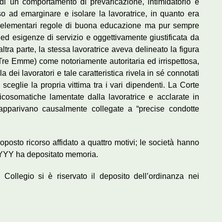
 di un comportamento di prevaricazione, intimidatorio e
o ad emarginare e isolare la lavoratrice, in quanto era
e elementari regole di buona educazione ma pur sempre
ed esigenze di servizio e oggettivamente giustificata da
D’altra parte, la stessa lavoratrice aveva delineato la figura
tà Tre Emme) come notoriamente autoritaria ed irrispettosa,
la dei lavoratori e tale caratteristica rivela in sé connotati
e sceglie la propria vittima tra i vari dipendenti. La Corte
sicosomatiche lamentate dalla lavoratrice e acclarate in
 apparivano causalmente collegate a “precise condotte
oposto ricorso affidato a quattro motivi; le società hanno
tà YYY ha depositato memoria.
 Collegio si è riservato il deposito dell’ordinanza nei