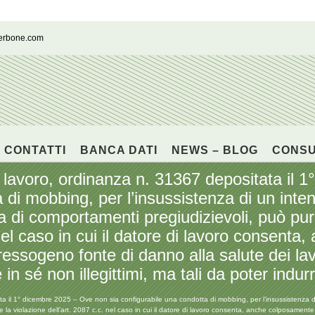
cerbone.com
CONTATTI
BANCA DATI
NEWS – BLOG
CONS
 lavoro, ordinanza n. 31367 depositata il 
a di mobbing, per l’insussistenza di un inte
ata di comportamenti pregiudizievoli, può pu
 nel caso in cui il datore di lavoro consenta
essogeno fonte di danno alla salute dei la
 sé non illegittimi, ma tali da poter indurr
 il 1° dicembre 2025 – Ove non sia configurabile una condotta di mobbing, per l’insussistenza di 
 la violazione dell’art. 2087 c.c. nel caso in cui il datore di lavoro consenta, anche colposament