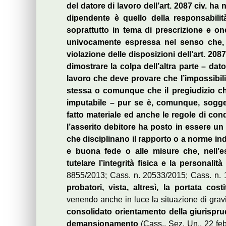
del datore di lavoro dell’art. 2087 civ. ha 
dipendente è quello della responsabilit
soprattutto in tema di prescrizione e one
univocamente espressa nel senso che, i
violazione delle disposizioni dell’art. 20
dimostrare la colpa dell’altra parte – dato 
lavoro che deve provare che l’impossibili
stessa o comunque che il pregiudizio ch
imputabile – pur se è, comunque, soggett
fatto materiale ed anche le regole di co
l’asserito debitore ha posto in essere un
che disciplinano il rapporto o a norme inde
e buona fede o alle misure che, nell’e
tutelare l’integrità fisica e la personalit
8855/2013; Cass. n. 20533/2015; Cass. n.
probatori, vista, altresì, la portata cost
venendo anche in luce la situazione di gravi
consolidato orientamento della giurispru
demansionamento
(Cass., Sez. Un., 22 fe