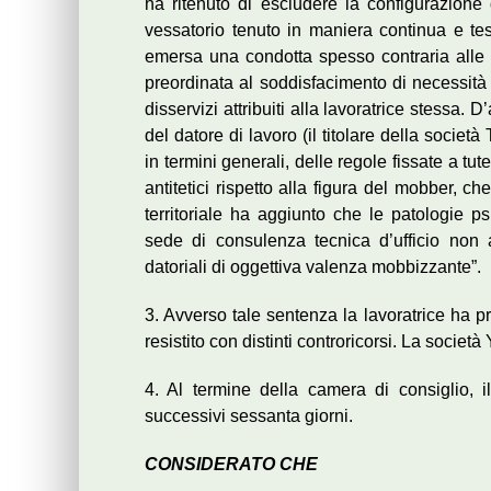
ha ritenuto di escludere la configurazione
vessatorio tenuto in maniera continua e tes
emersa una condotta spesso contraria all
preordinata al soddisfacimento di necessità 
disservizi attribuiti alla lavoratrice stessa. 
del datore di lavoro (il titolare della socie
in termini generali, delle regole fissate a tute
antitetici rispetto alla figura del mobber, ch
territoriale ha aggiunto che le patologie p
sede di consulenza tecnica d’ufficio non
datoriali di oggettiva valenza mobbizzante”.
3. Avverso tale sentenza la lavoratrice ha pr
resistito con distinti controricorsi. La socie
4. Al termine della camera di consiglio, il
successivi sessanta giorni.
CONSIDERATO CHE