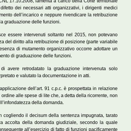
L 17.10.2008, lamenta a carico della Corte territoriale
difetto dei necessari atti organizzativi, i dirigenti medici
imento dell’incarico e neppure rivendicare la retribuzione
la graduazione delle funzioni.
osce essere intervenuti soltanto nel 2015, non potevano
a del diritto alla retribuzione di posizione (parte variabile
resenza di mutamento organizzativo occorre adottare un
nto di graduazione delle funzioni.
o di avere retrodatato la graduazione intervenuta solo
pretato e valutato la documentazione in atti.
pplicazione dell’art. 91 c.p.c. è prospettata in relazione
n ordine alle spese di lite che, a detta della ricorrente, non
ell’infondatezza della domanda.
on cogliendo il decisum della sentenza impugnata, tarato
ttura accolta della domanda giudiziale, secondo la quale
nseguente all’esercizio di fatto di funzioni pacificamente