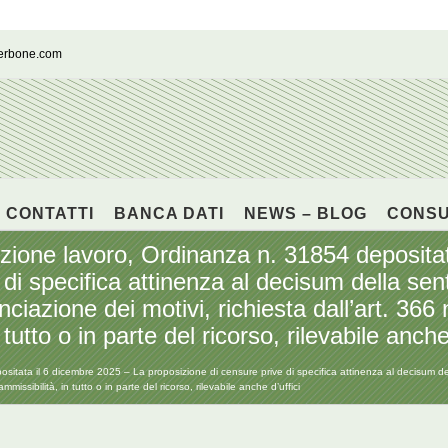
cerbone.com
CONTATTI
BANCA DATI
NEWS – BLOG
CONS
e lavoro, Ordinanza n. 31854 depositata
 di specifica attinenza al decisum della s
iazione dei motivi, richiesta dall’art. 366 n
tutto o in parte del ricorso, rilevabile anche 
ata il 6 dicembre 2025 – La proposizione di censure prive di specifica attinenza al decisum de
ammissibilità, in tutto o in parte del ricorso, rilevabile anche d’uffici