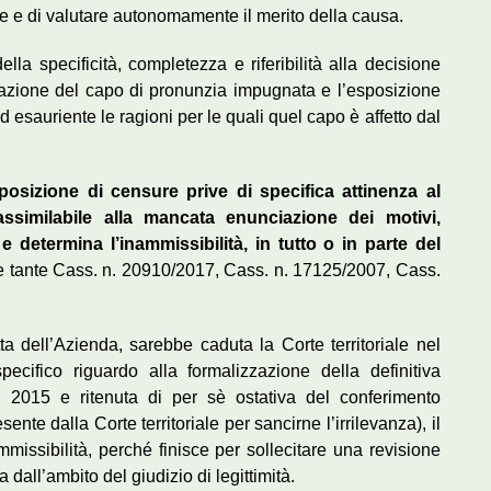
re e di valutare autonomamente il merito della causa.
ella specificità, completezza e riferibilità alla decisione
uazione del capo di pronunzia impugnata e l’esposizione
 ed esauriente le ragioni per le quali quel capo è affetto dal
posizione di censure prive di specifica attinenza al
similabile alla mancata enunciazione dei motivi,
, e determina l’inammissibilità, in tutto o in parte del
a le tante Cass. n. 20910/2017, Cass. n. 17125/2007, Cass.
ta dell’Azienda, sarebbe caduta la Corte territoriale nel
ecifico riguardo alla formalizzazione della definitiva
l 2015 e ritenuta di per sè ostativa del conferimento
sente dalla Corte territoriale per sancirne l’irrilevanza), il
mmissibilità, perché finisce per sollecitare una revisione
 dall’ambito del giudizio di legittimità.