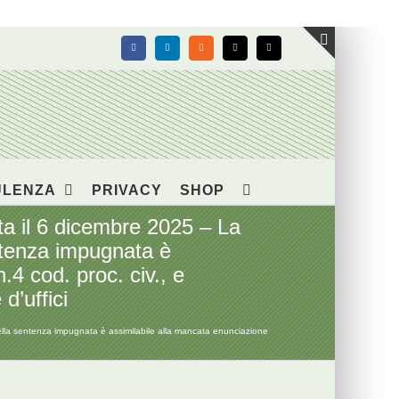
Facebook
LinkedIn
Rss
X
Email
Toggle
area
barra
scorrevol
ULENZA
PRIVACY
SHOP
 il 6 dicembre 2025 – La
entenza impugnata è
.4 cod. proc. civ., e
d’uffici
lla sentenza impugnata è assimilabile alla mancata enunciazione