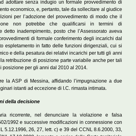
, ad adottare senza indugio un formale provvedimento di
to economico, e, pertanto, tale da sollecitare al giudice
ndizioni per l’adozione del provvedimento di modo che il
zione non potrebbe che qualificarsi in termini di
e detto inadempimento, posto che l’Assessorato aveva
 provvedimenti di formale conferimento degli incarichi dal
 espletamento in fatto delle funzioni dirigenziali, cui si
mico e della pesatura dei relativi incarichi per tutti gli anni
lla retribuzione di posizione parte variabile anche per tali
i posizione per gli anni dal 2010 al 2014.
orre la ASP di Messina, affidando l’impugnazione a due
iginari istanti ad eccezione di I.C. rimasta intimata.
ni della decisione
ia ricorrente, nel denunciare la violazione e falsa
n. 502/1992 e successive modificazioni in connessione con
CNL 5.12.1996, 26, 27, lett. c) e 39 del CCNL 8.6.2000, 33,