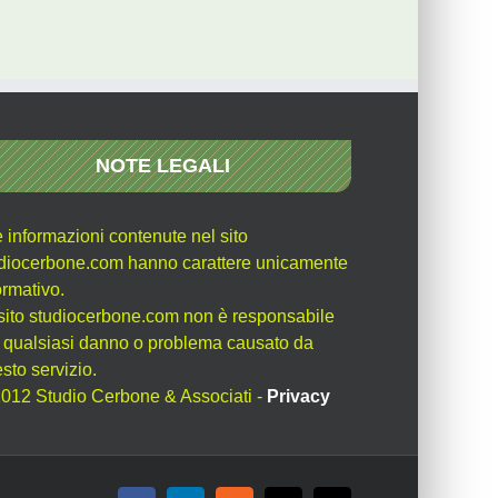
NOTE LEGALI
e informazioni contenute nel sito
diocerbone.com hanno carattere unicamente
ormativo.
l sito studiocerbone.com non è responsabile
 qualsiasi danno o problema causato da
sto servizio.
012 Studio Cerbone & Associati -
Privacy