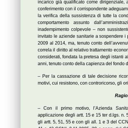
incarico già qualificato come dirigenziale
conferimento con il corrispondente adeguamen
la verifica della sussistenza di tutte la co
comportamento assunto dall’amministra
inadempimento colpevole – non sussistent
invitato le aziende sanitarie a sospendere i
2009 al 2014, ma, tenuto conto dell’avvenuto
correla il diritto al relativo trattamento econo
considerati, fondata la pretesa degli istanti a
anni, tenuto conto della capienza del fondo d
– Per la cassazione di tale decisione ric
motivi, cui resistono, con controricorso, gli or
Ragio
– Con il primo motivo, l’Azienda Sanitar
applicazione degli artt. 15 e 15 ter d.lgs. 
gli artt. 5, 51, 55 e con gli all. 1 e 3 del C