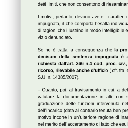
detti limiti, che non consentono di riesamina
I motivi, pertanto, devono avere i caratteri d
impugnata, il che comporta l’esatta individ
di ragioni che illustrino in modo intelligibile
vizio denunciato.
Se ne è tratta la conseguenza che
la pro
decisum della sentenza impugnata è as
richiesta dall’art. 366 n.4 cod. proc. civ.
ricorso, rilevabile anche d’uffici
o ( cfr. fr
S.U. n. 14385/2007).
– Quanto, poi, al travisamento in cui, a det
valutare la documentazione in atti, con sp
graduazione delle funzioni intervenuta ne
dell’incarico (data al contrario tenuta ben pre
motivo incorre in un’ulteriore ragione di ina
nel merito dell’accertamento di fatto che esula