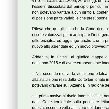
41 e 42 CCNL 3.11.2005, 20 e segg. del CCN
l’essersi discostata dal principio per cui, in 
non potevano vantare alcun diritto al confer
di posizione parte variabile che presuppone 
Rileva che quegli atti, che la Corte ricon
essere valorizzati per « anticipare l’insorgenz
differenziale» ed aggiunge anche che in p
nuovo atto aziendale ed un nuovo provvedime
Addebita, in sintesi, al giudice d’appell
nell’anno 2015 e di avere erroneamente inter
– Nel secondo motivo la violazione e falsa a
alla statuizione resa dalla Corte territoriale i
potevano gravare sull’Azienda, in ragione d
– Il primo motivo si rivela inammissibile, n
dalla Corte territoriale sulla peculiare le
questa, essendo volta al ristoro del danno co