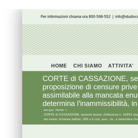
Salta
Per informazioni chiama ora 800-598-552
|
info@studio
al
contenuto
HOME
CHI SIAMO
ATTIVITA’
CORTE di CASSAZIONE, sezion
proposizione di censure prive
assimilabile alla mancata enunc
determina l’inammissibilità, in 
sei qui:
Home
CORTE di CASSAZIONE, sezione lavoro, Ordinanza n. 31854 deposit
dei motivi, richiesta dall’art. 366 n.4 cod. proc. civ., e determina l’in