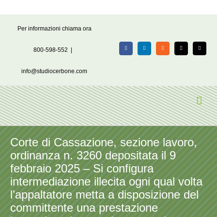
Salta
Per informazioni chiama ora
al
contenuto
800-598-552
|
Facebook
LinkedIn
Rss
X
Email
info@studiocerbone.com
Corte di Cassazione, sezione lavoro,
ordinanza n. 3260 depositata il 9
febbraio 2025 – Si configura
intermediazione illecita ogni qual volta
l’appaltatore metta a disposizione del
committente una prestazione