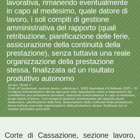
lavorativa, rimanendo eventualmente
in capo al medesimo, quale datore di
lavoro, i soli compiti di gestione
amministrativa del rapporto (quali
retribuzione, pianificazione delle ferie,
assicurazione della continuità della
prestazione), senza tuttavia una reale
organizzazione della prestazione
stessa, finalizzata ad un risultato
produttivo autonomo
sei qui:
Home
Corte di Cassazione, sezione lavoro, ordinanza n. 3260 depositata il 9 febbraio 2025 – Si
configura intermediazione illecita ogni qual volta l’appaltatore metta a disposizione del
committente una prestazione lavorativa, rimanendo eventualmente in capo al medesimo,
quale datore di lavoro, i soli compiti di gestione amministrativa del rapporto (quali
retribuzione, pianificazione delle ferie, assicurazione della continuità della prestazione),
senza tuttavia una reale organizzazione della prestazione stessa, finalizzata ad un
risultato produttivo autonomo
Corte di Cassazione, sezione lavoro,