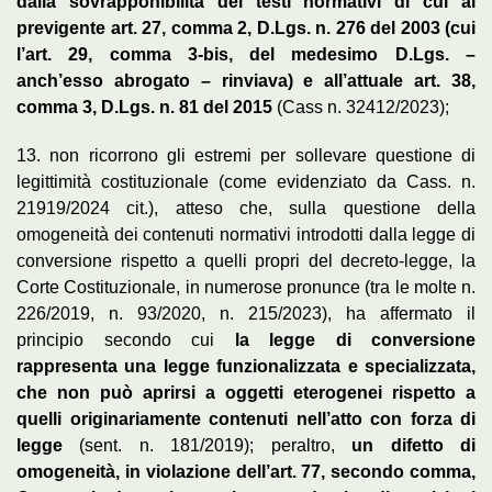
dalla sovrapponibilità dei testi normativi di cui al
previgente art. 27, comma 2, D.Lgs. n. 276 del 2003 (cui
l’art. 29, comma 3-bis, del medesimo D.Lgs. –
anch’esso abrogato – rinviava) e all’attuale art. 38,
comma 3, D.Lgs. n. 81 del 2015
(Cass n. 32412/2023);
13. non ricorrono gli estremi per sollevare questione di
legittimità costituzionale (come evidenziato da Cass. n.
21919/2024 cit.), atteso che, sulla questione della
omogeneità dei contenuti normativi introdotti dalla legge di
conversione rispetto a quelli propri del decreto-legge, la
Corte Costituzionale, in numerose pronunce (tra le molte n.
226/2019, n. 93/2020, n. 215/2023), ha affermato il
principio secondo cui
la legge di conversione
rappresenta una legge funzionalizzata e specializzata,
che non può aprirsi a oggetti eterogenei rispetto a
quelli originariamente contenuti nell’atto con forza di
legge
(sent. n. 181/2019); peraltro,
un difetto di
omogeneità, in violazione dell’art. 77, secondo comma,