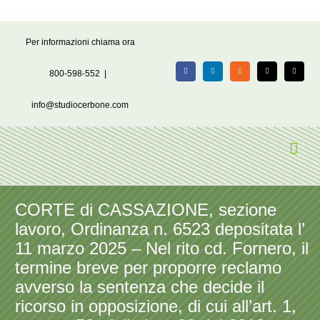
Salta
Per informazioni chiama ora
al
contenuto
800-598-552
|
Facebook
LinkedIn
Rss
X
Email
info@studiocerbone.com
CORTE di CASSAZIONE, sezione
lavoro, Ordinanza n. 6523 depositata l’
11 marzo 2025 – Nel rito cd. Fornero, il
termine breve per proporre reclamo
avverso la sentenza che decide il
ricorso in opposizione, di cui all’art. 1,