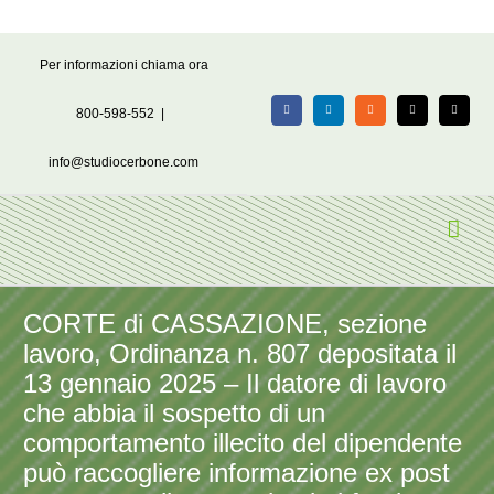
Salta
Per informazioni chiama ora
al
contenuto
800-598-552
|
Facebook
LinkedIn
Rss
X
Email
info@studiocerbone.com
CORTE di CASSAZIONE, sezione
lavoro, Ordinanza n. 807 depositata il
13 gennaio 2025 – Il datore di lavoro
che abbia il sospetto di un
comportamento illecito del dipendente
può raccogliere informazione ex post