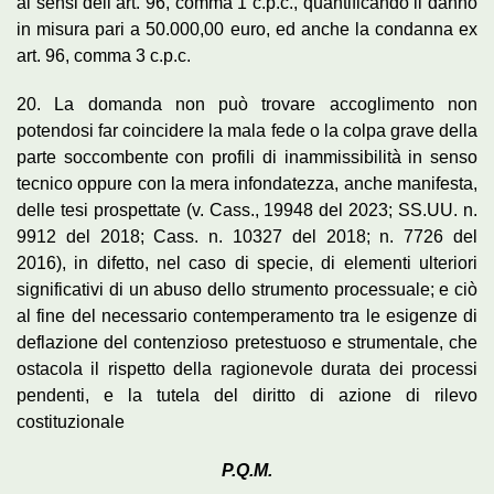
ai sensi dell’art. 96, comma 1 c.p.c., quantificando il danno
in misura pari a 50.000,00 euro, ed anche la condanna ex
art. 96, comma 3 c.p.c.
20. La domanda non può trovare accoglimento non
potendosi far coincidere la mala fede o la colpa grave della
parte soccombente con profili di inammissibilità in senso
tecnico oppure con la mera infondatezza, anche manifesta,
delle tesi prospettate (v. Cass., 19948 del 2023; SS.UU. n.
9912 del 2018; Cass. n. 10327 del 2018; n. 7726 del
2016), in difetto, nel caso di specie, di elementi ulteriori
significativi di un abuso dello strumento processuale; e ciò
al fine del necessario contemperamento tra le esigenze di
deflazione del contenzioso pretestuoso e strumentale, che
ostacola il rispetto della ragionevole durata dei processi
pendenti, e la tutela del diritto di azione di rilevo
costituzionale
P.Q.M.