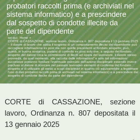
probatori raccolti prima (e archiviati nel
sistema informatico) e a prescindere
dal sospetto di condotte illecite da
parte del dipendente
sei qui:
Home
CORTE di CASSAZIONE, sezione lavoro, Ordinanza n. 807 depositata il 13 gennaio 2025
– Il datore di lavoro che abbia il sospetto di un comportamento illecito del dipendente può
raccogliere informazione ex post ma non quelle precedenti al fondato sospetto; può,
quindi, in buona sostanza, parlarsi di controllo ex post solo ove, a seguito del fondato
sospetto del datore circa la commissione di illeciti ad opera del lavoratore, il datore stesso
provveda, da quel momento, alla raccolta delle informazioni” e solo tali informazioni
successive potranno fondare l’eventuale esercizio dell’azione disciplinare essendo invece
precluso al datore di ricercare nel passato lavorativo elementi di conferma del fondato
sospetto e di utilizzare gli stessi a scopi disciplinari in quanto ciò equivarrebbe a legittimare
l’uso di dati probatori raccolti prima (e archiviati nel sistema informatico) e a prescindere dal
sospetto di condotte illecite da parte del dipendente
CORTE di CASSAZIONE, sezione
lavoro, Ordinanza n. 807 depositata il
13 gennaio 2025