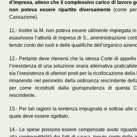
d’impresa, atteso che il complessivo carico di lavoro g
non poteva essere ripartito diversamente
(come peral
Cassazione).
11.- Inoltre la M. non poteva essere utilmente impiegata i
esaurivano l’attività di impresa di S., amministrazione conta
tenuto conto dei ruoli e delle qualifiche dell’organico azien
12.- Pertanto deve ritenersi che la stessa Corte di appell
l’inesistenza di una soluzione oraria alternativa praticab
sia l’inesistenza di ulteriori posti per la ricollocazione della
rimanendo nel perimetro della ordinanza rescindente della
per come ricostruiti dalla giurisprudenza di questa C
rescindente.
13.- Per tali ragioni la sentenza impugnata si sottrae alle 
quale deve essere rigettato.
14.- Le spese possono essere compensate avuto riguardo 
alla controvertibilità dei fatti di causa, tenuto conto delle