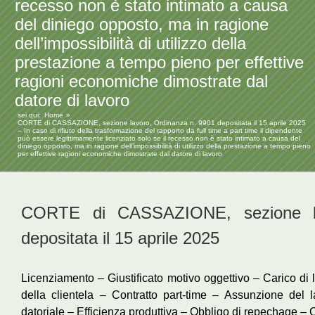
recesso non è stato intimato a causa
del diniego opposto, ma in ragione
dell’impossibilità di utilizzo della
prestazione a tempo pieno per effettive
ragioni economiche dimostrate dal
datore di lavoro
sei qui:
Home
CORTE di CASSAZIONE, sezione lavoro, Ordinanza n. 9901 depositata il 15 aprile 2025
– In caso di rifiuto della trasformazione del rapporto da full time a part time il dipendente
può essere legittimamente licenziato solo se il recesso non è stato intimato a causa del
diniego opposto, ma in ragione dell’impossibilità di utilizzo della prestazione a tempo pieno
per effettive ragioni economiche dimostrate dal datore di lavoro
CORTE di CASSAZIONE, sezione la
depositata il 15 aprile 2025
Licenziamento – Giustificato motivo oggettivo – Carico di
della clientela – Contratto part-time – Assunzione del l
datoriale – Efficienza produttiva – Obbligo di repechage – 