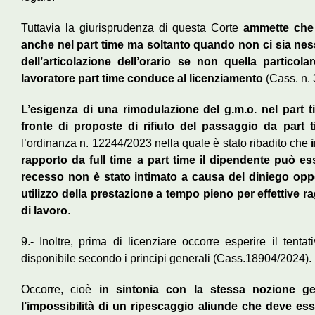
Tuttavia la giurisprudenza di questa Corte
ammette che 
anche nel part time ma soltanto quando non ci sia nes
dell’articolazione dell’orario se non quella particola
lavoratore part time conduce al licenziamento
(Cass. n.
L’esigenza di una rimodulazione del g.m.o. nel part t
fronte di proposte di rifiuto del passaggio da part t
l’ordinanza n. 12244/2023 nella quale è stato ribadito che
rapporto da full time a part time il dipendente può ess
recesso non è stato intimato a causa del diniego oppo
utilizzo della prestazione a tempo pieno per effettive 
di lavoro
.
9.- Inoltre, prima di licenziare occorre esperire il tent
disponibile secondo i principi generali (Cass.18904/2024).
Occorre, cioè
in sintonia con la stessa nozione gen
l’impossibilità di un ripescaggio aliunde che deve ess