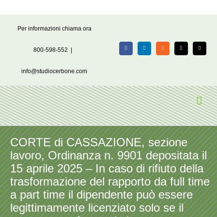
Salta
Per informazioni chiama ora
al
contenuto
800-598-552
|
Facebook
LinkedIn
Rss
X
Email
info@studiocerbone.com
CORTE di CASSAZIONE, sezione
lavoro, Ordinanza n. 9901 depositata il
15 aprile 2025 – In caso di rifiuto della
trasformazione del rapporto da full time
a part time il dipendente può essere
legittimamente licenziato solo se il