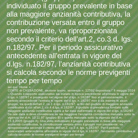
individuato il gruppo prevalente in base
alla maggiore anzianità contributiva, la
contribuzione versata entro il gruppo
non prevalente, va riproporzionata
secondo il criterio dell’art.2, co.3 d. lgs.
n.182/97. Per il periodo assicurativo
antecedente all’entrata in vigore del
d.lgs. n.182/97, l’anzianità contributiva
si calcola secondo le norme previgenti
tempo per tempo
sei qui:
Home
CORTE di CASSAZIONE, sezione lavoro, sentenza n. 12592 depositata l’ 8 maggio 2024
– Quando il rapporto assicurativo sia iniziato in epoca precedente all’entrata in vigore del
d.lgs. n.182/97 e proseguito nel vigore del d.lgs. n.182/97 fino al pensionamento, il
periodo antecedente l’entrata in vigore del d.lgs. n.182/97 non è da inserire in alcun
gruppo, tra quelli dell’art.2, co.1 d.lgs. n.182/97, ai fini del giudizio di maggiore anzianità
contributiva di cui all’art.2, co.4 d.lgs. n.182/97. Il giudizio di prevalenza fondato sulla
maggiore anzianità contributiva opera a far data dall’entrata in vigore del d.lgs. n.182/97.
Da tale data si deve considerare se sia maggiore l’anzianità contributiva maturata sotto la
vigenza del d.m. 10.11.97 (gruppo B) o quella maturata sotto la vigenza del d.m.
15.3.2005 (gruppo A). Una volta individuato il gruppo prevalente in base alla maggiore
anzianità contributiva, la contribuzione versata entro il gruppo non prevalente, va
riproporzionata secondo il criterio dell’art.2, co.3 d. lgs. n.182/97. Per il periodo
assicurativo antecedente all’entrata in vigore del d.lgs. n.182/97, l’anzianità contributiva si
calcola secondo le norme previgenti tempo per tempo