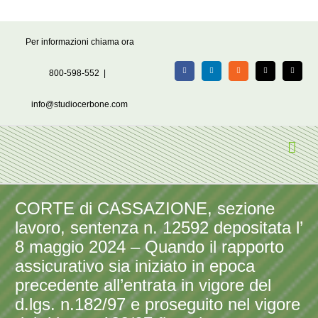
Salta
Per informazioni chiama ora
al
contenuto
800-598-552
|
Facebook
LinkedIn
Rss
X
Email
info@studiocerbone.com
CORTE di CASSAZIONE, sezione
lavoro, sentenza n. 12592 depositata l’
8 maggio 2024 – Quando il rapporto
assicurativo sia iniziato in epoca
precedente all’entrata in vigore del
d.lgs. n.182/97 e proseguito nel vigore