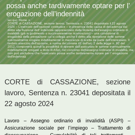
possa anche tardivamente optare per l’
erogazione dell’indennità
sei qui:
Home
CORTE di CASSAZIONE, sezione lavoro, Sentenza n. 23041 depositata il 22 agosto
2024 – L’esercizio dell’opzione costituisce – in presenza della causa di decadenza dal
diritto alla fruizione dell’ indennità rappresentato dalla titolarità dell’assegno ordinario di
invalidità (già in godimento o successivamente riconosciuto) – una condizione di
erogabilità della prestazione cui si collega anche il diritto alla ripetizione delle somme
eventualmente erogate indebitamente in mancanza di scelta da parte dell’interessato. Il
tardato esercizio dell’opzione, a norma del comma 41 dell’art. 2 della legge n. 92 del
2012, comporterà quindi la possibilità di ripetere dall’assicurato le somme eventualmente
indebitamente erogate a titolo di ASpI, nel concorso dell’assegno ordinario di invalidità, ma
non può escludere che l’assicurato possa anche tardivamente optare per l’ erogazione
dell’indennità
CORTE di CASSAZIONE, sezione
lavoro, Sentenza n. 23041 depositata il
22 agosto 2024
Lavoro – Assegno ordinario di invalidità (ASPI) –
Assicurazione sociale per l’impiego – Trattamento di