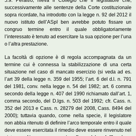
5.9. Peraltro, rileva il Collegio che il legislatore che,
successivamente alle sentenze della Corte costituzionale
sopra ricordate, ha introdotto con la legge n. 92 del 2012 il
nuovo istituto dell’ASpI ben avrebbe potuto fissare un
congruo termine entro il quale obbligatoriamente
l’interessato è tenuto ad esercitare la sua opzione per l’una
o l’altra prestazione.
La facoltà di opzione è di regola accompagnata da un
termine cui è connessa la stabilizzazione di una certa
situazione nel caso di mancato esercizio (si veda ad es.
l’art 39 della legge n. 359 del 1955; l’art. 6 del d.l. n. 791
del 1981, conv. nella legge n. 54 del 1982; art. 6 comma
secondo della legge n. 407 del 1990 richiamato dall’art. 1,
comma secondo, del D.lgs. n. 503 del 1992; cfr. Cass. n.
352 del 2013 e Cass. n. 28279 del 2008, Cass. 8494 del
2000); tuttavia quando, come nella specie, il legislatore
non abbia ritenuto di definire l’arco temporale entro il quale
deve essere esercitata il rimedio deve essere rinvenuto nel