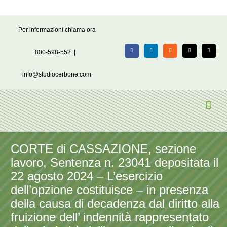
Salta
Per informazioni chiama ora
al
contenuto
800-598-552
|
Facebook
LinkedIn
Rss
X
Email
info@studiocerbone.com
CORTE di CASSAZIONE, sezione
lavoro, Sentenza n. 23041 depositata il
22 agosto 2024 – L’esercizio
dell’opzione costituisce – in presenza
della causa di decadenza dal diritto alla
fruizione dell’ indennità rappresentato