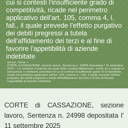
cui si contesti l’insufficiente grado di
competitività, ricade nel perimetro
applicativo dell’art. 105, comma 4, l.
fall., il quale prevede l’effetto purgativo
dei debiti pregressi a tutela
dell’affidamento dei terzi e al fine di
favorire l’appetibilità di aziende
indebitate
sei qui:
Home
CORTE di CASSAZIONE, sezione lavoro, Sentenza n. 24998 depositata l’ 11 settembre
2025 – La cessione d’azienda da parte della curatela fallimentare, anche se a seguito di
transazione o mediante procedura di cui si contesti l’insufficiente grado di competitività,
ricade nel perimetro applicativo dell’art. 105, comma 4, l. fall., il quale prevede l’effetto
purgativo dei debiti pregressi a tutela dell’affidamento dei terzi e al fine di favorire
l’appetibilità di aziende indebitate
CORTE di CASSAZIONE, sezione
lavoro, Sentenza n. 24998 depositata l’
11 settembre 2025