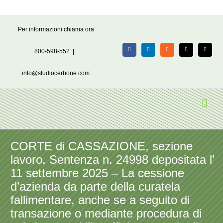
Salta
Per informazioni chiama ora
al
contenuto
800-598-552
|
Facebook
LinkedIn
Rss
X
Email
info@studiocerbone.com
CORTE di CASSAZIONE, sezione
lavoro, Sentenza n. 24998 depositata l’
11 settembre 2025 – La cessione
d’azienda da parte della curatela
fallimentare, anche se a seguito di
transazione o mediante procedura di