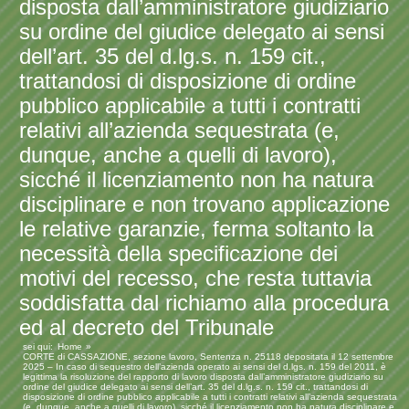
disposta dall’amministratore giudiziario
su ordine del giudice delegato ai sensi
dell’art. 35 del d.lg.s. n. 159 cit.,
trattandosi di disposizione di ordine
pubblico applicabile a tutti i contratti
relativi all’azienda sequestrata (e,
dunque, anche a quelli di lavoro),
sicché il licenziamento non ha natura
disciplinare e non trovano applicazione
le relative garanzie, ferma soltanto la
necessità della specificazione dei
motivi del recesso, che resta tuttavia
soddisfatta dal richiamo alla procedura
ed al decreto del Tribunale
sei qui:
Home
CORTE di CASSAZIONE, sezione lavoro, Sentenza n. 25118 depositata il 12 settembre
2025 – In caso di sequestro dell’azienda operato ai sensi del d.lgs. n. 159 del 2011, è
legittima la risoluzione del rapporto di lavoro disposta dall’amministratore giudiziario su
ordine del giudice delegato ai sensi dell’art. 35 del d.lg.s. n. 159 cit., trattandosi di
disposizione di ordine pubblico applicabile a tutti i contratti relativi all’azienda sequestrata
(e, dunque, anche a quelli di lavoro), sicché il licenziamento non ha natura disciplinare e