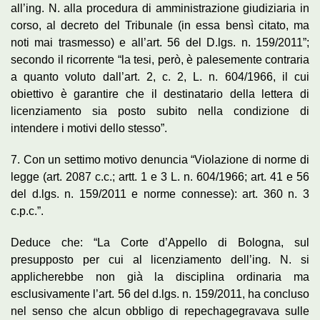
all’ing. N. alla procedura di amministrazione giudiziaria in
corso, al decreto del Tribunale (in essa bensì citato, ma
noti mai trasmesso) e all’art. 56 del D.lgs. n. 159/2011”;
secondo il ricorrente “la tesi, però, è palesemente contraria
a quanto voluto dall’art. 2, c. 2, L. n. 604/1966, il cui
obiettivo è garantire che il destinatario della lettera di
licenziamento sia posto subito nella condizione di
intendere i motivi dello stesso”.
7. Con un settimo motivo denuncia “Violazione di norme di
legge (art. 2087 c.c.; artt. 1 e 3 L. n. 604/1966; art. 41 e 56
del d.lgs. n. 159/2011 e norme connesse): art. 360 n. 3
c.p.c.”.
Deduce che: “La Corte d’Appello di Bologna, sul
presupposto per cui al licenziamento dell’ing. N. si
applicherebbe non già la disciplina ordinaria ma
esclusivamente l’art. 56 del d.lgs. n. 159/2011, ha concluso
nel senso che alcun obbligo di repechagegravava sulle