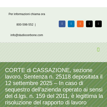
Salta
Per informazioni chiama ora
al
contenuto
800-598-552
|
Facebook
LinkedIn
Rss
X
Email
info@studiocerbone.com
CORTE di CASSAZIONE, sezione
lavoro, Sentenza n. 25118 depositata il
12 settembre 2025 – In caso di
sequestro dell’azienda operato ai sensi
del d.lgs. n. 159 del 2011, è legittima la
risoluzione del rapporto di lavoro