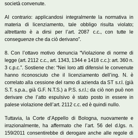
società convenute.
Al contrario: applicandosi integralmente la normativa in
materia di licenziamento, tale obbligo risulta violato;
altrettanto è a dirsi per l’art. 2087 c.c., con tutte le
conseguenze che da ciò derivano”.
8. Con l’ottavo motivo denuncia “Violazione di norme di
legge (art. 2112 c.c., art. 1343, 1344 e 1418 c.c.): art. 360 n.
3 c.p.c.”. Sostiene che: “Nei loro atti difensivi le convenute
hanno riconosciuto che il licenziamento dell’ing. N. è
correlato alla cessione del ramo di azienda da ST s.r.l. (già
S.T. s.p.a., già G.F. N.T.S.) a P.S. s.r.l.; da ciò non può non
derivare che l’atto espulsivo è stato posto in essere in
palese violazione dell’art. 2112 c.c. ed è quindi nullo.
Tuttavia, la Corte d’Appello di Bologna, nuovamente e
irrazionalmente, ha affermato che l’art. 56 del d.lgs. n.
159/2011 consentirebbe di derogare anche alle regole di