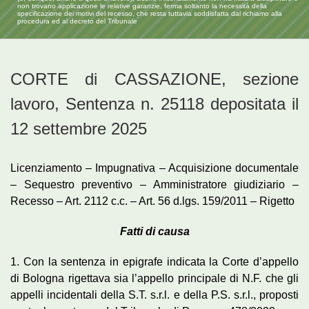
non trovano applicazione le relative garanzie, ferma soltanto la necessità della
specificazione dei motivi del recesso, che resta tuttavia soddisfatta dal richiamo alla
procedura ed al decreto del Tribunale
CORTE di CASSAZIONE, sezione
lavoro, Sentenza n. 25118 depositata il
12 settembre 2025
Licenziamento – Impugnativa – Acquisizione documentale
– Sequestro preventivo – Amministratore giudiziario –
Recesso – Art. 2112 c.c. – Art. 56 d.lgs. 159/2011 – Rigetto
Fatti di causa
1. Con la sentenza in epigrafe indicata la Corte d’appello
di Bologna rigettava sia l’appello principale di N.F. che gli
appelli incidentali della S.T. s.r.l. e della P.S. s.r.l., proposti