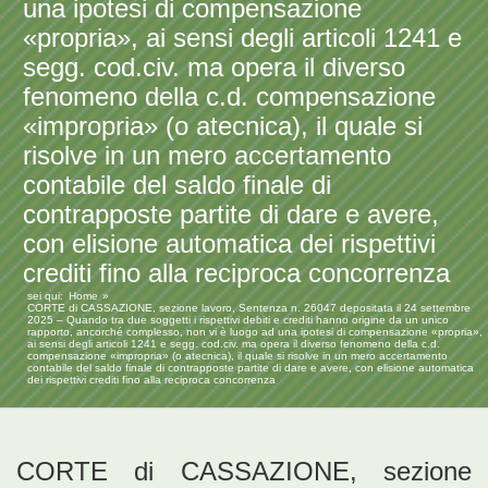
una ipotesi di compensazione
«propria», ai sensi degli articoli 1241 e
segg. cod.civ. ma opera il diverso
fenomeno della c.d. compensazione
«impropria» (o atecnica), il quale si
risolve in un mero accertamento
contabile del saldo finale di
contrapposte partite di dare e avere,
con elisione automatica dei rispettivi
crediti fino alla reciproca concorrenza
sei qui:
Home
CORTE di CASSAZIONE, sezione lavoro, Sentenza n. 26047 depositata il 24 settembre
2025 – Quando tra due soggetti i rispettivi debiti e crediti hanno origine da un unico
rapporto, ancorché complesso, non vi è luogo ad una ipotesi di compensazione «propria»,
ai sensi degli articoli 1241 e segg. cod.civ. ma opera il diverso fenomeno della c.d.
compensazione «impropria» (o atecnica), il quale si risolve in un mero accertamento
contabile del saldo finale di contrapposte partite di dare e avere, con elisione automatica
dei rispettivi crediti fino alla reciproca concorrenza
CORTE di CASSAZIONE, sezione