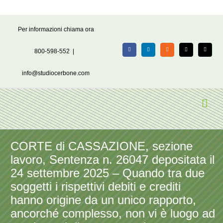
Salta
Per informazioni chiama ora
al
contenuto
800-598-552
|
Facebook
LinkedIn
Rss
X
Email
info@studiocerbone.com
CORTE di CASSAZIONE, sezione
lavoro, Sentenza n. 26047 depositata il
24 settembre 2025 – Quando tra due
soggetti i rispettivi debiti e crediti
hanno origine da un unico rapporto,
ancorché complesso, non vi è luogo ad