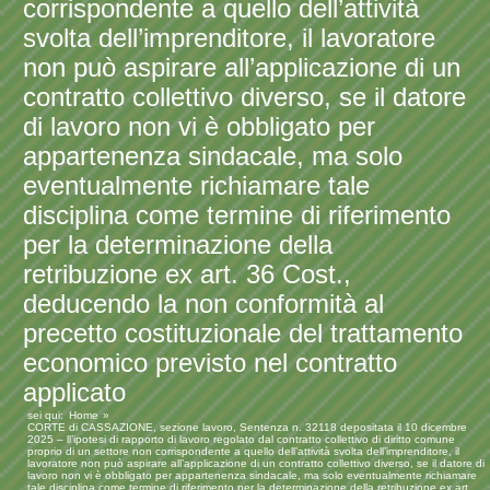
corrispondente a quello dell’attività
svolta dell’imprenditore, il lavoratore
non può aspirare all’applicazione di un
contratto collettivo diverso, se il datore
di lavoro non vi è obbligato per
appartenenza sindacale, ma solo
eventualmente richiamare tale
disciplina come termine di riferimento
per la determinazione della
retribuzione ex art. 36 Cost.,
deducendo la non conformità al
precetto costituzionale del trattamento
economico previsto nel contratto
applicato
sei qui:
Home
CORTE di CASSAZIONE, sezione lavoro, Sentenza n. 32118 depositata il 10 dicembre
2025 – ll’ipotesi di rapporto di lavoro regolato dal contratto collettivo di diritto comune
proprio di un settore non corrispondente a quello dell’attività svolta dell’imprenditore, il
lavoratore non può aspirare all’applicazione di un contratto collettivo diverso, se il datore di
lavoro non vi è obbligato per appartenenza sindacale, ma solo eventualmente richiamare
tale disciplina come termine di riferimento per la determinazione della retribuzione ex art.