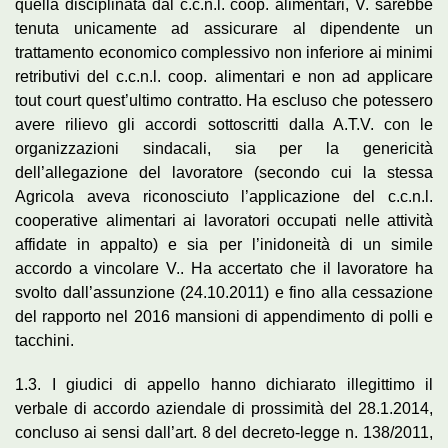
quella disciplinata dal c.c.n.l. coop. alimentari, V. sarebbe
tenuta unicamente ad assicurare al dipendente un
trattamento economico complessivo non inferiore ai minimi
retributivi del c.c.n.l. coop. alimentari e non ad applicare
tout court quest’ultimo contratto. Ha escluso che potessero
avere rilievo gli accordi sottoscritti dalla A.T.V. con le
organizzazioni sindacali, sia per la genericità
dell’allegazione del lavoratore (secondo cui la stessa
Agricola aveva riconosciuto l’applicazione del c.c.n.l.
cooperative alimentari ai lavoratori occupati nelle attività
affidate in appalto) e sia per l’inidoneità di un simile
accordo a vincolare V.. Ha accertato che il lavoratore ha
svolto dall’assunzione (24.10.2011) e fino alla cessazione
del rapporto nel 2016 mansioni di appendimento di polli e
tacchini.
1.3. I giudici di appello hanno dichiarato illegittimo il
verbale di accordo aziendale di prossimità del 28.1.2014,
concluso ai sensi dall’art. 8 del decreto-legge n. 138/2011,