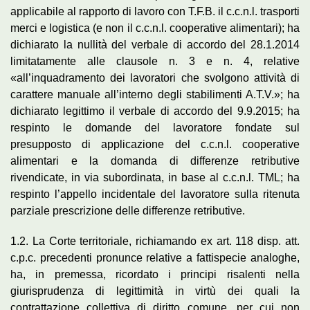
applicabile al rapporto di lavoro con T.F.B. il c.c.n.l. trasporti
merci e logistica (e non il c.c.n.l. cooperative alimentari); ha
dichiarato la nullità del verbale di accordo del 28.1.2014
limitatamente alle clausole n. 3 e n. 4, relative
«all’inquadramento dei lavoratori che svolgono attività di
carattere manuale all’interno degli stabilimenti A.T.V.»; ha
dichiarato legittimo il verbale di accordo del 9.9.2015; ha
respinto le domande del lavoratore fondate sul
presupposto di applicazione del c.c.n.l. cooperative
alimentari e la domanda di differenze retributive
rivendicate, in via subordinata, in base al c.c.n.l. TML; ha
respinto l’appello incidentale del lavoratore sulla ritenuta
parziale prescrizione delle differenze retributive.
1.2. La Corte territoriale, richiamando ex art. 118 disp. att.
c.p.c. precedenti pronunce relative a fattispecie analoghe,
ha, in premessa, ricordato i principi risalenti nella
giurisprudenza di legittimità in virtù dei quali la
contrattazione collettiva di diritto comune, per cui non