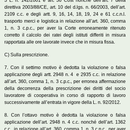
3 L. n. 142/2001 e art. 36 Cost nonché dell’art. 7 della
direttiva 2003/88/CE, art. 10 del d.lgs. n. 66/2003, dell’art.
2109 c.c. e degli artt. 9, 16, 14, 18, 19, 24 e 61 c.c.n.l.
trasporto merci e logistica in relazione all’art. 360, comma
1, n. 3 c.p.c., per aver la Corte erroneamente ritenuto
corretto il calcolo dei ratei degli istituti differiti in misura
rapportata alle ore lavorate invece che in misura fissa.
C) Sulla prescrizione.
7. Con il settimo motivo è dedotta la violazione o falsa
applicazione degli artt. 2948 n. 4 e 2935 c.c. in relazione
all’art. 360, comma 1, n. 3 c.p.c., per erronea affermazione
della decorrenza della prescrizione dei diritti del socio
lavoratore di cooperativa in corso di rapporto di lavoro
successivamente all’entrata in vigore della L. n. 92/2012.
8. Con l’ottavo motivo è dedotta la violazione o falsa
applicazione dell’art. 2948 n. 4 c.c. nonché dell’art. 1362
c.c., in relazione all’art. 360, comma 1, n. 3 c.p.c., per aver