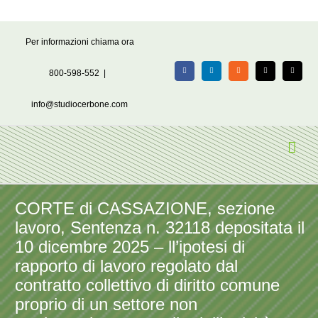
Salta
Per informazioni chiama ora
al
contenuto
800-598-552
|
Facebook
LinkedIn
Rss
X
Email
info@studiocerbone.com
CORTE di CASSAZIONE, sezione
lavoro, Sentenza n. 32118 depositata il
10 dicembre 2025 – ll’ipotesi di
rapporto di lavoro regolato dal
contratto collettivo di diritto comune
proprio di un settore non