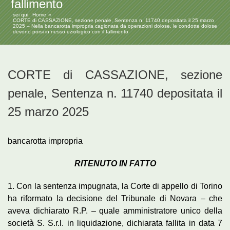
fallimento
sei qui:
Home
CORTE di CASSAZIONE, sezione penale, Sentenza n. 11740 depositata il 25 marzo
2025 – Nella bancarotta impropria cagionata da operazioni dolose, le condotte dolose
devono porsi in nesso eziologico con il fallimento
CORTE di CASSAZIONE, sezione
penale, Sentenza n. 11740 depositata il
25 marzo 2025
bancarotta impropria
RITENUTO IN FATTO
1. Con la sentenza impugnata, la Corte di appello di Torino
ha riformato la decisione del Tribunale di Novara – che
aveva dichiarato R.P. – quale amministratore unico della
società S. S.r.l. in liquidazione, dichiarata fallita in data 7