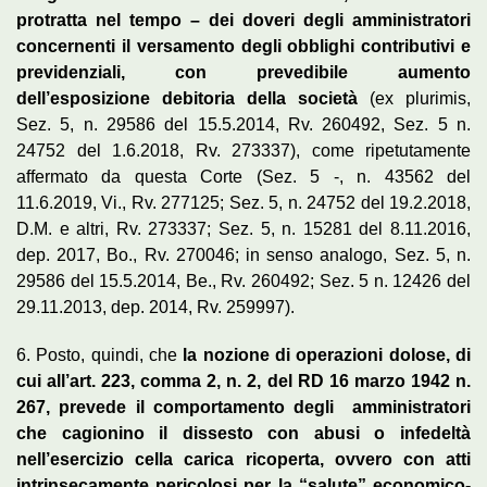
protratta nel tempo – dei doveri degli amministratori
concernenti il versamento degli obblighi contributivi e
previdenziali, con prevedibile aumento
dell’esposizione debitoria della società
(ex plurimis,
Sez. 5, n. 29586 del 15.5.2014, Rv. 260492, Sez. 5 n.
24752 del 1.6.2018, Rv. 273337), come ripetutamente
affermato da questa Corte (Sez. 5 -, n. 43562 del
11.6.2019, Vi., Rv. 277125; Sez. 5, n. 24752 del 19.2.2018,
D.M. e altri, Rv. 273337; Sez. 5, n. 15281 del 8.11.2016,
dep. 2017, Bo., Rv. 270046; in senso analogo, Sez. 5, n.
29586 del 15.5.2014, Be., Rv. 260492; Sez. 5 n. 12426 del
29.11.2013, dep. 2014, Rv. 259997).
6. Posto, quindi, che
la nozione di operazioni dolose, di
cui all’art. 223, comma 2, n. 2, del RD 16 marzo 1942 n.
267, prevede il comportamento degli amministratori
che cagionino il dissesto con abusi o infedeltà
nell’esercizio cella carica ricoperta, ovvero con atti
intrinsecamente pericolosi per la “salute” economico-