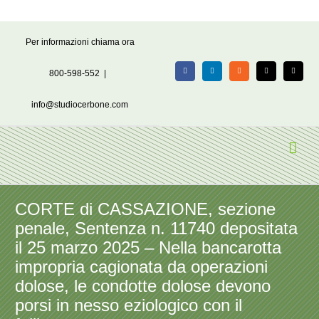
Salta
Per informazioni chiama ora
al
contenuto
800-598-552
|
Facebook
LinkedIn
Rss
X
Email
info@studiocerbone.com
CORTE di CASSAZIONE, sezione
penale, Sentenza n. 11740 depositata
il 25 marzo 2025 – Nella bancarotta
impropria cagionata da operazioni
dolose, le condotte dolose devono
porsi in nesso eziologico con il