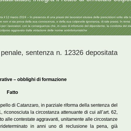
l 12 marzo 2024 – In presenza di una prassi dei lavoratori elusiva delle prescrizioni volte alla tut
ve non vi sia prova della sua conoscenza, o della sua colpevole ignoranza, di tale prassi. In tema di
oli per i lavoratori, con la conseguenza che, in caso di infortunio del dipendente, la condotta del 
io colposo aggravato dalla violazione delle norme antinfortunistiche
 penale, sentenza n. 12326 depositata
rative – obblighi di formazione
Fatto
ppello di Catanzaro, in parziale riforma della sentenza del
 riconosciuta la circostanza attenuante di cui all’art. 62,
tto alle contestate aggravanti, unitamente alle circostanze
 rideterminato in anni uno di reclusione la pena, già