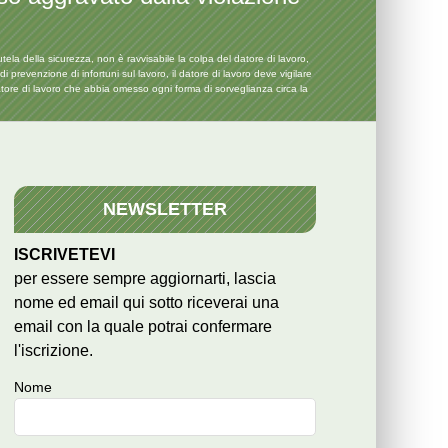
ela della sicurezza, non è ravvisabile la colpa del datore di lavoro,
 prevenzione di infortuni sul lavoro, il datore di lavoro deve vigilare
datore di lavoro che abbia omesso ogni forma di sorveglianza circa la
NEWSLETTER
ISCRIVETEVI
per essere sempre aggiornarti, lascia
nome ed email qui sotto riceverai una
email con la quale potrai confermare
l'iscrizione.
Nome