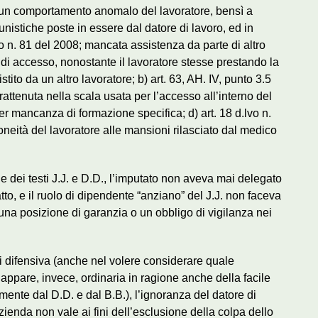
ad un comportamento anomalo del lavoratore, bensì a
tunistiche poste in essere dal datore di lavoro, ed in
.lvo n. 81 del 2008; mancata assistenza da parte di altro
a di accesso, nonostante il lavoratore stesse prestando la
stito da un altro lavoratore; b) art. 63, AH. IV, punto 3.5
rattenuta nella scala usata per l’accesso all’interno del
 per mancanza di formazione specifica; d) art. 18 d.lvo n.
oneità del lavoratore alle mansioni rilasciato dal medico
dei testi J.J. e D.D., l’imputato non aveva mai delegato
fatto, e il ruolo di dipendente “anziano” del J.J. non faceva
una posizione di garanzia o un obbligo di vigilanza nei
esi difensiva (anche nel volere considerare quale
 appare, invece, ordinaria in ragione anche della facile
ente dal D.D. e dal B.B.), l’ignoranza del datore di
zienda non vale ai fini dell’esclusione della colpa dello