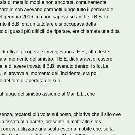
scala di metallo mobile non ancorata, comunemente
arelle non avevano parapetti lungo tutto il percorso e
el gennaio 2016, ma non sapeva se anche il B.B. lo
to il B.B. era un tuttofare e si occupava della
o di guasti più difficili da riparare, era chiamata una ditta
irettive, gli operai si rivolgevano a E.E., altro teste
 al momento del sinistro. Il E.E. dichiarava di essere
i e di avere trovato il B.B. svenuto dentro il silo. La
ui si trovava al momento dell’incidente; era poi
 del foro di apertura del silo.
ul luogo del sinistro assieme al Mar. L.L., che
nza, recatosi più volte sul posto, chiariva che il silo ove
ala fissata alla parete, presente in molti altri silos
ccorreva utilizzare una scala esterna mobile che, sulla