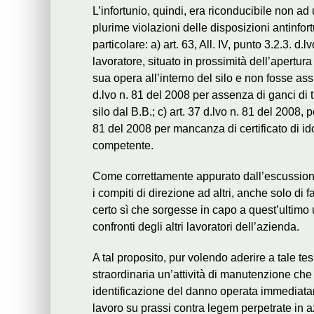
L’infortunio, quindi, era riconducibile non 
plurime violazioni delle disposizioni antinfor
particolare: a) art. 63, All. IV, punto 3.2.3. d
lavoratore, situato in prossimità dell’apertur
sua opera all’interno del silo e non fosse assi
d.lvo n. 81 del 2008 per assenza di ganci di t
silo dal B.B.; c) art. 37 d.lvo n. 81 del 2008,
81 del 2008 per mancanza di certificato di id
competente.
Come correttamente appurato dall’escussione 
i compiti di direzione ad altri, anche solo di 
certo sì che sorgesse in capo a quest’ultimo 
confronti degli altri lavoratori dell’azienda.
A tal proposito, pur volendo aderire a tale t
straordinaria un’attività di manutenzione che
identificazione del danno operata immediatam
lavoro su prassi contra legem perpetrate in a