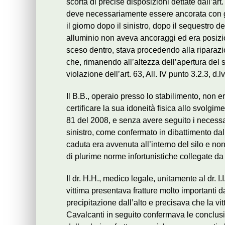
scorta di precise disposizioni dettate dall’art
deve necessariamente essere ancorata con ga
il giorno dopo il sinistro, dopo il sequestro d
alluminio non aveva ancoraggi ed era posizion
sceso dentro, stava procedendo alla riparazi
che, rimanendo all’altezza dell’apertura del si
violazione dell’art. 63, All. IV punto 3.2.3, d.lvo
Il B.B., operaio presso lo stabilimento, non e
certificare la sua idoneità fisica allo svolgime
81 del 2008, e senza avere seguito i necessari
sinistro, come confermato in dibattimento dal 
caduta era avvenuta all’interno del silo e non 
di plurime norme infortunistiche collegate da u
Il dr. H.H., medico legale, unitamente al dr. 
vittima presentava fratture molto importanti 
precipitazione dall’alto e precisava che la vit
Cavalcanti in seguito confermava le conclusi