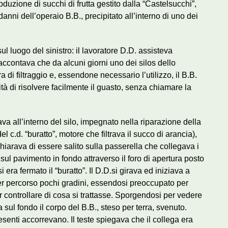
oduzione di succhi di frutta gestito dalla “Castelsucchi”,
danni dell’operaio B.B., precipitato all’interno di uno dei
ul luogo del sinistro: il lavoratore D.D. assisteva
raccontava che da alcuni giorni uno dei silos dello
 di filtraggio e, essendone necessario l’utilizzo, il B.B.
lità di risolvere facilmente il guasto, senza chiamare la
ava all’interno del silo, impegnato nella riparazione della
el c.d. “buratto”, motore che filtrava il succo di arancia),
ichiarava di essere salito sulla passerella che collegava i
 sul pavimento in fondo attraverso il foro di apertura posto
si era fermato il “buratto”. Il D.D.si girava ed iniziava a
er percorso pochi gradini, essendosi preoccupato per
r controllare di cosa si trattasse. Sporgendosi per vedere
a sul fondo il corpo del B.B., steso per terra, svenuto.
resenti accorrevano. Il teste spiegava che il collega era