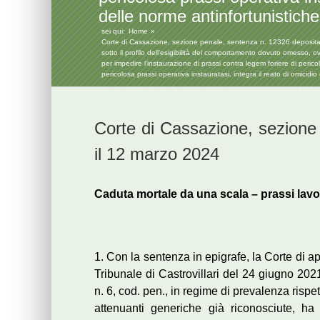
delle norme antinfortunistiche
sei qui:
Home
Corte di Cassazione, sezione penale, sentenza n. 12326 depositata i
sotto il profilo dell’esigibilità del comportamento dovuto omesso, o
per impedire l’instaurazione di prassi contra legem foriere di peric
pericolosa prassi operativa instauratasi, integra il reato di omicid
Corte di Cassazione, sezione
il 12 marzo 2024
Caduta mortale da una scala – prassi lavo
1. Con la sentenza in epigrafe, la Corte di a
Tribunale di Castrovillari del 24 giugno 2021,
n. 6, cod. pen., in regime di prevalenza rispe
attenuanti generiche già riconosciute, ha