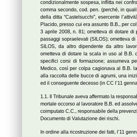
condizionalmente sospesa, inflitta nei confront
comma secondo, cod. pen. (perché, in qualit
della ditta “Castelsucchi”, esercente l’attiv
Placido, presso cui era assunto B.B., per col
3 aprile 2008, n. 81; ometteva di dotare di 
passaggi sopraelevati (SILOS); ometteva di fa
SILOS, da altro dipendente da altro lavora
ometteva di dotare la scala in uso al B.B. d
specifici corsi di formazione; assumeva pers
Medico, così per colpa cagionava al B.B. la 
alla raccolta delle bucce di agrumi, una iniz
ed il conseguente decesso (in CC l’11 genna
1.1. Il Tribunale aveva affermato la responsabil
mortale occorso al lavoratore B.B. ed assolve
coimputato C.C., responsabile della prevenzio
Documento di Valutazione dei rischi.
In ordine alla ricostruzione dei fatti, l’11 g