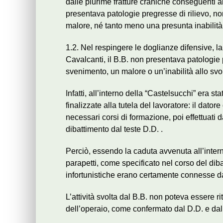
dalle plurime fratture craniche conseguenti al
presentava patologie pregresse di rilievo, 
malore, né tanto meno una presunta inabilità a
1.2. Nel respingere le doglianze difensive, la
Cavalcanti, il B.B. non presentava patologie 
svenimento, un malore o un’inabilità allo svol
Infatti, all’interno della “Castelsucchi” era st
finalizzate alla tutela del lavoratore: il dato
necessari corsi di formazione, poi effettuati d
dibattimento dal teste D.D. .
Perciò, essendo la caduta avvenuta all’interno
parapetti, come specificato nel corso del diba
infortunistiche erano certamente connesse da 
L’attività svolta dal B.B. non poteva essere 
dell’operaio, come confermato dal D.D. e dal 