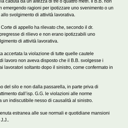
la caduta da un’altezza di tre o quattro metri. Il B.B. non
non emergendo ragioni per ipotizzare uno svenimento o un
llo svolgimento di attività lavorativa.
 Corte di appello ha rilevato che, secondo il dr.
pregresse di rilievo e non erano ipotizzabili uno
gimento di attività lavorativa.
ata accertata la violazione di tutte quelle cautele
re di lavoro non aveva disposto che il B.B. svolgesse i
ai lavoratori soltanto dopo il sinistro, come confermato in
 del silo e non dalla passarella, in parte priva di
ttimento dall’isp. G.G. le violazioni alle norme
un indiscutibile nesso di causalità al sinistro.
ritenuta estranea alle sue normali e quotidiane mansioni
J.J..