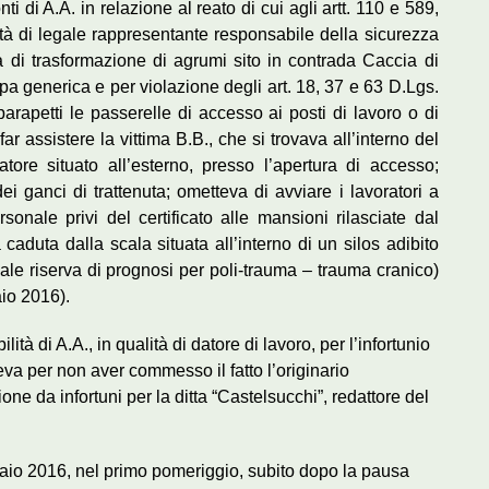
i di A.A. in relazione al reato di cui agli artt. 110 e 589,
à di legale rappresentante responsabile della sicurezza
ità di trasformazione di agrumi sito in contrada Caccia di
pa generica e per violazione degli art. 18, 37 e 63 D.Lgs.
parapetti le passerelle di accesso ai posti di lavoro o di
r assistere la vittima B.B., che si trovava all’interno del
tore situato all’esterno, presso l’apertura di accesso;
ei ganci di trattenuta; ometteva di avviare i lavoratori a
onale privi del certificato alle mansioni rilasciate dal
caduta dalla scala situata all’interno di un silos adibito
iale riserva di prognosi per poli-trauma – trauma cranico)
io 2016).
ità di A.A., in qualità di datore di lavoro, per l’infortunio
va per non aver commesso il fatto l’originario
ne da infortuni per la ditta “Castelsucchi”, redattore del
ennaio 2016, nel primo pomeriggio, subito dopo la pausa