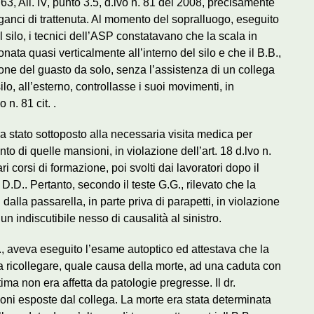
. 63, All. IV, punto 3.5, d.lvo n. 81 del 2008, precisamente
nci di trattenuta. Al momento del sopralluogo, eseguito
el silo, i tecnici dell’ASP constatavano che la scala in
ata quasi verticalmente all’interno del silo e che il B.B.,
one del guasto da solo, senza l’assistenza di un collega
lo, all’esterno, controllasse i suoi movimenti, in
 n. 81 cit. .
ra stato sottoposto alla necessaria visita medica per
nto di quelle mansioni, in violazione dell’art. 18 d.lvo n.
 corsi di formazione, poi svolti dai lavoratori dopo il
D.D.. Pertanto, secondo il teste G.G., rilevato che la
dalla passarella, in parte priva di parapetti, in violazione
n indiscutibile nesso di causalità al sinistro.
I.I., aveva eseguito l’esame autoptico ed attestava che la
da ricollegare, quale causa della morte, ad una caduta con
tima non era affetta da patologie pregresse. Il dr.
oni esposte dal collega. La morte era stata determinata