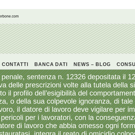
cerbone.com
CONTATTI
BANCA DATI
NEWS – BLOG
CONS
 penale, sentenza n. 12326 depositata il 1
va delle prescrizioni volte alla tutela della 
tto il profilo dell’esigibilità del comporta
, o della sua colpevole ignoranza, di tale 
voro, il datore di lavoro deve vigilare per i
pericoli per i lavoratori, con la conseguenz
atore di lavoro che abbia omesso ogni forma
stauratasi, integra il reato di omicidio colp