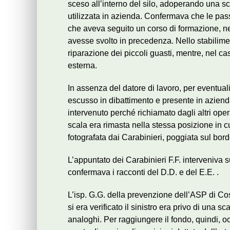
sceso all’interno del silo, adoperando una 
utilizzata in azienda. Confermava che le pass
che aveva seguito un corso di formazione, n
avesse svolto in precedenza. Nello stabilimen
riparazione dei piccoli guasti, mentre, nel cas
esterna.
In assenza del datore di lavoro, per eventuali d
escusso in dibattimento e presente in azienda
intervenuto perché richiamato dagli altri opera
scala era rimasta nella stessa posizione in c
fotografata dai Carabinieri, poggiata sul bordo
L’appuntato dei Carabinieri F.F. interveniva s
confermava i racconti del D.D. e del E.E. .
L’isp. G.G. della prevenzione dell’ASP di Cose
si era verificato il sinistro era privo di una sc
analoghi. Per raggiungere il fondo, quindi, o