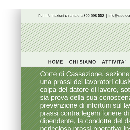
Salta
Per informazioni chiama ora 800-598-552
|
info@studio
al
contenuto
HOME
CHI SIAMO
ATTIVITA’
Corte di Cassazione, sezione
una prassi dei lavoratori elusi
colpa del datore di lavoro, so
sia prova della sua conoscenza
prevenzione di infortuni sul la
prassi contra legem foriere di 
dipendente, la condotta del d
pericolosa prassi operativa in