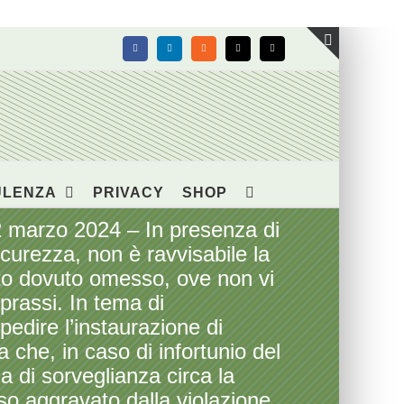
Facebook
LinkedIn
Rss
X
Email
Toggle
area
barra
scorrevol
ULENZA
PRIVACY
SHOP
2 marzo 2024 – In presenza di
sicurezza, non è ravvisabile la
mento dovuto omesso, ove non vi
prassi. In tema di
mpedire l’instaurazione di
a che, in caso di infortunio del
 di sorveglianza circa la
oso aggravato dalla violazione