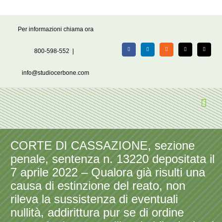
Salta
Per informazioni chiama ora
al
contenuto
800-598-552
|
Facebook
LinkedIn
Rss
X
Email
info@studiocerbone.com
CORTE DI CASSAZIONE, sezione
penale, sentenza n. 13220 depositata il
7 aprile 2022 – Qualora già risulti una
causa di estinzione del reato, non
rileva la sussistenza di eventuali
nullità, addirittura pur se di ordine