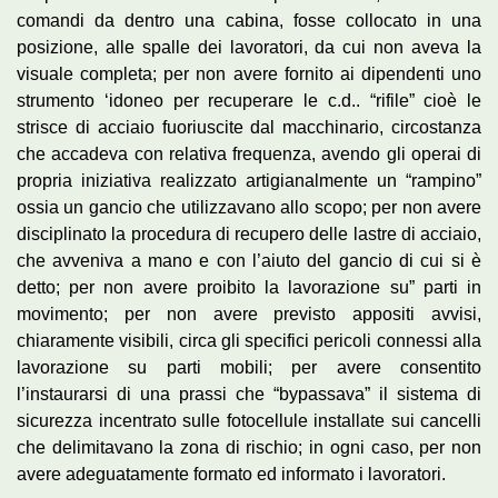
comandi da dentro una cabina, fosse collocato in una
posizione, alle spalle dei lavoratori, da cui non aveva la
visuale completa; per non avere fornito ai dipendenti uno
strumento ‘idoneo per recuperare le c.d.. “rifile” cioè le
strisce di acciaio fuoriuscite dal macchinario, circostanza
che accadeva con relativa frequenza, avendo gli operai di
propria iniziativa realizzato artigianalmente un “rampino”
ossia un gancio che utilizzavano allo scopo; per non avere
disciplinato la procedura di recupero delle lastre di acciaio,
che avveniva a mano e con l’aiuto del gancio di cui si è
detto; per non avere proibito la lavorazione su” parti in
movimento; per non avere previsto appositi avvisi,
chiaramente visibili, circa gli specifici pericoli connessi alla
lavorazione su parti mobili; per avere consentito
l’instaurarsi di una prassi che “bypassava” il sistema di
sicurezza incentrato sulle fotocellule installate sui cancelli
che delimitavano la zona di rischio; in ogni caso, per non
avere adeguatamente formato ed informato i lavoratori.