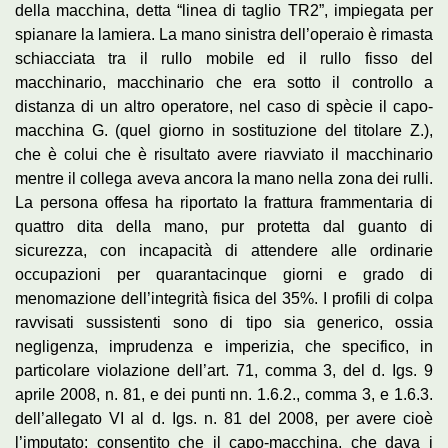
della macchina, detta “linea di taglio TR2”, impiegata per
spianare la lamiera. La mano sinistra dell’operaio è rimasta
schiacciata tra il rullo mobile ed il rullo fisso del
macchinario, macchinario che era sotto il controllo a
distanza di un altro operatore, nel caso di spècie il capo-
macchina G. (quel giorno in sostituzione del titolare Z.),
che è colui che è risultato avere riavviato il macchinario
mentre il collega aveva ancora la mano nella zona dei rulli.
La persona offesa ha riportato la frattura frammentaria di
quattro dita della mano, pur protetta dal guanto di
sicurezza, con incapacità di attendere alle ordinarie
occupazioni per quarantacinque giorni e grado di
menomazione dell’integrità fisica del 35%. I profili di colpa
ravvisati sussistenti sono di tipo sia generico, ossia
negligenza, imprudenza e imperizia, che specifico, in
particolare violazione dell’art. 71, comma 3, del d. Igs. 9
aprile 2008, n. 81, e dei punti nn. 1.6.2., comma 3, e 1.6.3.
dell’allegato VI al d. Igs. n. 81 del 2008, per avere cioè
l’imputato: consentito che il capo-macchina, che dava i