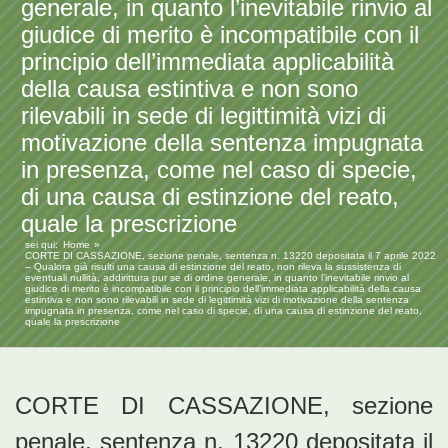
generale, in quanto l’inevitabile rinvio al
giudice di merito è incompatibile con il
principio dell’immediata applicabilità
della causa estintiva e non sono
rilevabili in sede di legittimità vizi di
motivazione della sentenza impugnata
in presenza, come nel caso di specie,
di una causa di estinzione del reato,
quale la prescrizione
sei qui:
Home
CORTE DI CASSAZIONE, sezione penale, sentenza n. 13220 depositata il 7 aprile 2022
– Qualora già risulti una causa di estinzione del reato, non rileva la sussistenza di
eventuali nullità, addirittura pur se di ordine generale, in quanto l’inevitabile rinvio al
giudice di merito è incompatibile con il principio dell’immediata applicabilità della causa
estintiva e non sono rilevabili in sede di legittimità vizi di motivazione della sentenza
impugnata in presenza, come nel caso di specie, di una causa di estinzione del reato,
quale la prescrizione
CORTE DI CASSAZIONE, sezione
penale, sentenza n. 13220 depositata il