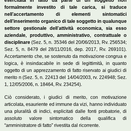
esercitata in fatto da parte di un soggetto non
formalmente investito di tale carica, si traduce
nell’accertamento di elementi sintomatici
dell’inserimento organico di tale soggetto in qualunque
settore gestionale dell’attività economica, sia esso
aziendale, produttivo, amministrativo, contrattuale o
disciplinare
(Sez. 5, n. 35346 del 20/06/2013, Rv. 256534;
Sez. 5, n. 8479 del 28/11/2016, dep. 2017, Rv. 269101).
Accertamento che, se sostenuto da motivazione congrua e
logica, è insindacabile in sede di legittimità, in quanto
oggetto di un apprezzamento di fatto riservato ai giudici di
merito n (Sez. 5, n. 22413 del 14/04/2003, rv. 224948; Sez.
1, 12/05/2006, n. 18464, Rv. 234254).
Ciò considerato, i giudici di merito, con motivazione
articolata, esauriente ed immune da vizi, hanno individuato
una pluralità di indici, esplicitati dalle fonti probatorie, di
assoluto valore sintomatico della qualifica di
“amministratore di fatto” rivestita dal ricorrente.