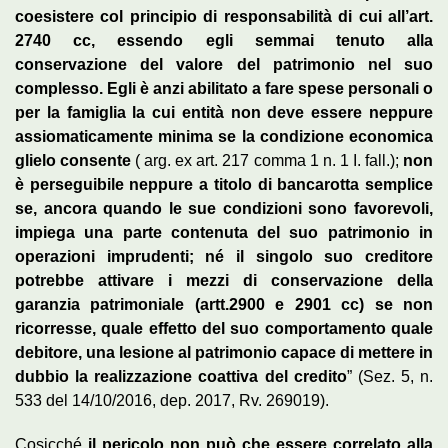
coesistere col principio di responsabilità di cui all’art.
2740 cc, essendo egli semmai tenuto alla
conservazione del valore del patrimonio nel suo
complesso. Egli è anzi abilitato a fare spese personali o
per la famiglia la cui entità non deve essere neppure
assiomaticamente minima se la condizione economica
glielo consente
( arg. ex art. 217 comma 1 n. 1 I. fall.);
non
è perseguibile neppure a titolo di bancarotta semplice
se, ancora quando le sue condizioni sono favorevoli,
impiega una parte contenuta del suo patrimonio in
operazioni imprudenti; né il singolo suo creditore
potrebbe attivare i mezzi di conservazione della
garanzia patrimoniale (artt.2900 e 2901 cc) se non
ricorresse, quale effetto del suo comportamento quale
debitore, una lesione al patrimonio capace di mettere in
dubbio la realizzazione coattiva del credito
” (Sez. 5, n.
533 del 14/10/2016, dep. 2017, Rv. 269019).
Cosicché
il pericolo non può che essere correlato alla