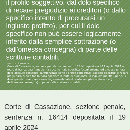
il profilo soggettivo, dal dolo specifico
di recare pregiudizio ai creditori (o dallo
specifico intento di procurarsi un
ingiusto profitto), per cui il dolo
specifico non può essere logicamente
inferito dalla semplice sottrazione (o
dall’omessa consegna) di parte delle
scritture contabili.
sei qui:
Home
Corte di Cassazione, sezione penale, sentenza n. 16414 depositata il 19 aprile 2024 – Il
reato di bancarotta fraudolenta documentale specifica (occultamento od omessa tenuta
delle scritture contabili), caratterizzato sotto il profilo soggettivo, dal dolo specifico di recare
pregiudizio ai creditori (o dallo specifico intento di procurarsi un ingiusto profitto), per cui il
dolo specifico non può essere logicamente inferito dalla semplice sottrazione (o
dall’omessa consegna) di parte delle scritture contabili.
Corte di Cassazione, sezione penale,
sentenza n. 16414 depositata il 19
aprile 2024