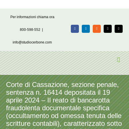
Salta
Per informazioni chiama ora
al
contenuto
800-598-552
|
Facebook
LinkedIn
Rss
X
Email
info@studiocerbone.com
Corte di Cassazione, sezione penale,
sentenza n. 16414 depositata il 19
aprile 2024 – Il reato di bancarotta
fraudolenta documentale specifica
(occultamento od omessa tenuta delle
scritture contabili), caratterizzato sotto