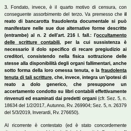
3. Fondato, invece, è il quarto motivo di censura, con
conseguente assorbimento del terzo. Va premesso che
il
reato di bancarotta fraudolenta documentale si può
manifestare nelle sue due alternative forme descritte
(entrambe) al n. 2 dell’art. 216 l. fall.: l’
occultamento
delle scritture contabili
, per la cui sussistenza è
necessario il dolo specifico di recare pregiudizio ai
creditori, consistendo nella fisica sottrazione delle
stesse alla disponibilità degli organi fallimentari, anche
sotto forma della loro omessa tenuta, e la
fraudolenta
tenuta di tali scritture
, che, invece, integra un’ipotesi di
reato a dolo generico, che presuppone un
accertamento condotto su libri contabili effettivamente
rinvenuti ed esaminati dai predetti organi
(cfr. Sez. 5, n.
18634 del 1/2/2017, Autunno, Rv. 269904; Sez. 5, n. 26379
del 5/3/2019, Inverardi, Rv. 276650).
Al ricorrente è contestato (ed è stato concordemente