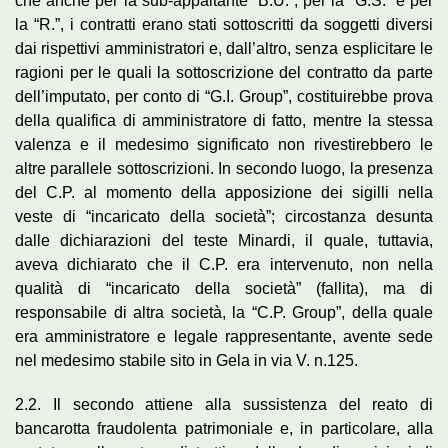
che anche per la sub-appaltante “B.U.”, per la “G.S.” e per
la “R.”, i contratti erano stati sottoscritti da soggetti diversi
dai rispettivi amministratori e, dall’altro, senza esplicitare le
ragioni per le quali la sottoscrizione del contratto da parte
dell’imputato, per conto di “G.I. Group”, costituirebbe prova
della qualifica di amministratore di fatto, mentre la stessa
valenza e il medesimo significato non rivestirebbero le
altre parallele sottoscrizioni. In secondo luogo, la presenza
del C.P. al momento della apposizione dei sigilli nella
veste di “incaricato della società”; circostanza desunta
dalle dichiarazioni del teste Minardi, il quale, tuttavia,
aveva dichiarato che il C.P. era intervenuto, non nella
qualità di “incaricato della società” (fallita), ma di
responsabile di altra società, la “C.P. Group”, della quale
era amministratore e legale rappresentante, avente sede
nel medesimo stabile sito in Gela in via V. n.125.
2.2. Il secondo attiene alla sussistenza del reato di
bancarotta fraudolenta patrimoniale e, in particolare, alla