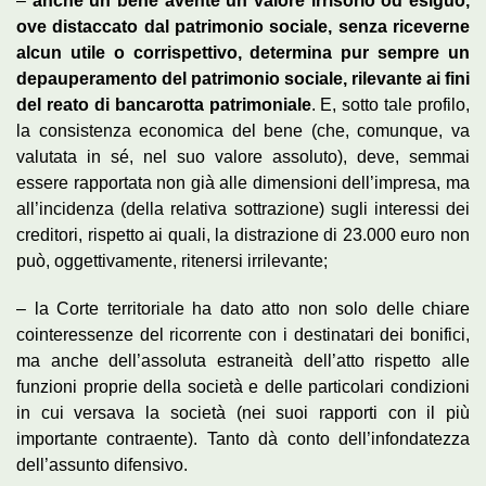
–
anche un bene avente un valore irrisorio od esiguo,
ove distaccato dal patrimonio sociale, senza riceverne
alcun utile o corrispettivo, determina pur sempre un
depauperamento del patrimonio sociale, rilevante ai fini
del reato di bancarotta patrimoniale
. E, sotto tale profilo,
la consistenza economica del bene (che, comunque, va
valutata in sé, nel suo valore assoluto), deve, semmai
essere rapportata non già alle dimensioni dell’impresa, ma
all’incidenza (della relativa sottrazione) sugli interessi dei
creditori, rispetto ai quali, la distrazione di 23.000 euro non
può, oggettivamente, ritenersi irrilevante;
– la Corte territoriale ha dato atto non solo delle chiare
cointeressenze del ricorrente con i destinatari dei bonifici,
ma anche dell’assoluta estraneità dell’atto rispetto alle
funzioni proprie della società e delle particolari condizioni
in cui versava la società (nei suoi rapporti con il più
importante contraente). Tanto dà conto dell’infondatezza
dell’assunto difensivo.