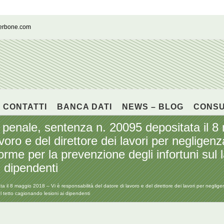
cerbone.com
CONTATTI
BANCA DATI
NEWS – BLOG
CONS
 penale, sentenza n. 20095 depositata il 8
avoro e del direttore dei lavori per neglige
rme per la prevenzione degli infortuni sul la
i dipendenti
il 8 maggio 2018 – Vi è responsabilità del datore di lavoro e del direttore dei lavori per negli
del tetto cagionando lesioni ai dipendenti