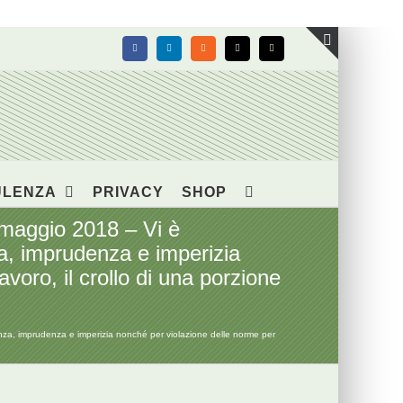
Facebook
LinkedIn
Rss
X
Email
Toggle
area
barra
scorrevol
ULENZA
PRIVACY
SHOP
 maggio 2018 – Vi è
nza, imprudenza e imperizia
voro, il crollo di una porzione
genza, imprudenza e imperizia nonché per violazione delle norme per