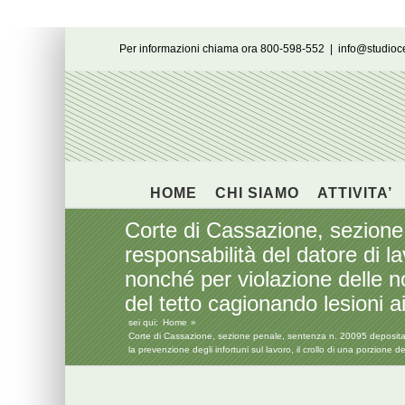
Salta
Per informazioni chiama ora 800-598-552
|
info@studio
al
contenuto
HOME
CHI SIAMO
ATTIVITA’
Corte di Cassazione, sezione
responsabilità del datore di l
nonché per violazione delle no
del tetto cagionando lesioni a
sei qui:
Home
Corte di Cassazione, sezione penale, sentenza n. 20095 depositata 
la prevenzione degli infortuni sul lavoro, il crollo di una porzione 