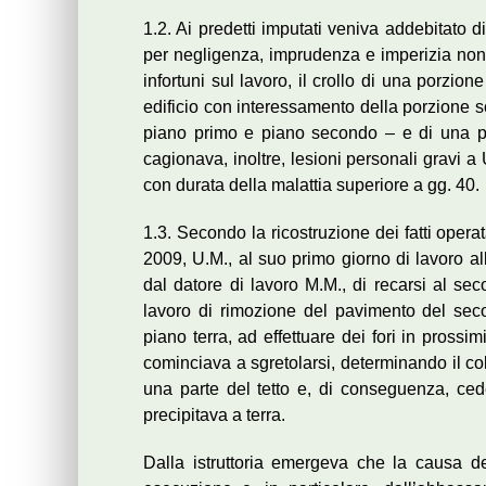
1.2. Ai predetti imputati veniva addebitato 
per negligenza, imprudenza e imperizia non
infortuni sul lavoro, il crollo di una porzion
edificio con interessamento della porzione s
piano primo e piano secondo – e di una part
cagionava, inoltre, lesioni personali gravi a U
con durata della malattia superiore a gg. 40.
1.3. Secondo la ricostruzione dei fatti oper
2009, U.M., al suo primo giorno di lavoro all
dal datore di lavoro M.M., di recarsi al se
lavoro di rimozione del pavimento del secon
piano terra, ad effettuare dei fori in pross
cominciava a sgretolarsi, determinando il co
una parte del tetto e, di conseguenza, cede
precipitava a terra.
Dalla istruttoria emergeva che la causa d