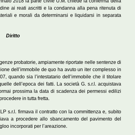
naio 2018 la parte civile U.M. chiede la conferma della
dine ai reati ascritti e la condanna alla pena ritenuta di
ateriali e morali da determinarsi e liquidarsi in separata
Diritto
genze probatorie, ampiamente riportate nelle sentenze di
razione dell’immobile de quo ha avuto un iter complesso in
07, quando sia l’intestatario dell’immobile che il titolare
elle dell’epoca dei fatti. La società G. s.r.l. acquistava
rmai prossima la data di scadenza dei permessi edilizi
rocedere in tutta fretta.
à LP s.r.l. firmava il contratto con la committenza e, subito
niziava a procedere allo sbancamento del pavimento del
gloo incorporati per l’areazione.