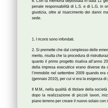
6. Con la memoria depositata in data 12 gen
penale responsabilità di L.S. e di L.G. in or
giustizia, oltre al risarcimento dei danni m
sede.
1. I ricorsi sono infondati.
2. Si premette che dal complesso delle emer
merito, risulta che la procedura di ristruttu
quanto il primo progetto risaliva all’anno 20
della impresa esecutrice erano diverse da qu
l’immobile nel settembre 2009 quando era o
(gennaio 2010), per cui vi era la esigenza di p
Il M.M., nella qualità di titolare della societ
dopo la realizzazione di piccoli lavori, i
piano terreno per creare il nuovo solaio con i