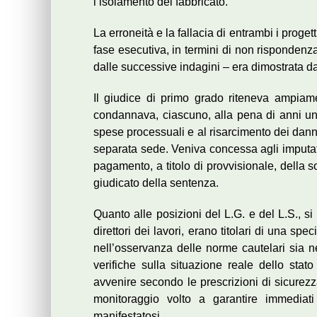
l’isolamento del fabbricato.
La erroneità e la fallacia di entrambi i proget
fase esecutiva, in termini di non rispondenz
dalle successive indagini – era dimostrata dagl
Il giudice di primo grado riteneva ampiamen
condannava, ciascuno, alla pena di anni uno
spese processuali e al risarcimento dei danni 
separata sede. Veniva concessa agli imputat
pagamento, a titolo di provvisionale, della
giudicato della sentenza.
Quanto alle posizioni del L.G. e del L.S., si s
direttori dei lavori, erano titolari di una s
nell’osservanza delle norme cautelari sia 
verifiche sulla situazione reale dello stat
avvenire secondo le prescrizioni di sicurezz
monitoraggio volto a garantire immediati 
manifestatosi.