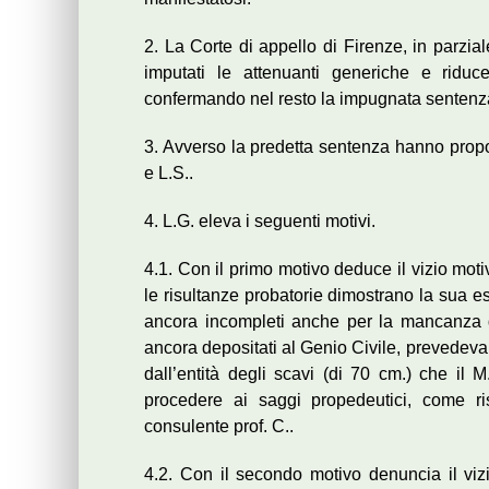
2. La Corte di appello di Firenze, in parzia
imputati le attenuanti generiche e riduc
confermando nel resto la impugnata sentenz
3. Avverso la predetta sentenza hanno propo
e L.S..
4. L.G. eleva i seguenti motivi.
4.1. Con il primo motivo deduce il vizio mo
le risultanze probatorie dimostrano la sua estr
ancora incompleti anche per la mancanza d
ancora depositati al Genio Civile, prevedevan
dall’entità degli scavi (di 70 cm.) che il M
procedere ai saggi propedeutici, come ris
consulente prof. C..
4.2. Con il secondo motivo denuncia il viz