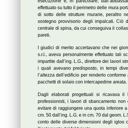
esecuzione e, in particolare, dall’abbas
effettuato su tutto il perimetro delle mura por
di sotto delle strutture murarie, peraltro 
sostegno provvisorio degli impalcati. Ciò 
centrale di spina, da cui conseguiva il collas
pareti.
I giudici di merito accertavano che nei giorn
s.r.l., aveva personalmente effettuato tali 
impartite dall’ing. L.G., direttore dei lavori st
i quali avevano predisposto, in tempi dive
l’altezza dell’edificio per renderlo conforme a
pacchetti di solaio con intercapedine areata.
Dagli elaborati progettuali si ricavava i
professionisti, i lavori di sbancamento non
evitare di raggiungere una quota inferiore a
cm. 50 dall’ing. L.G. e in cm. 70 dal geom. L.
conto delle diverse dimensioni degli igloo c