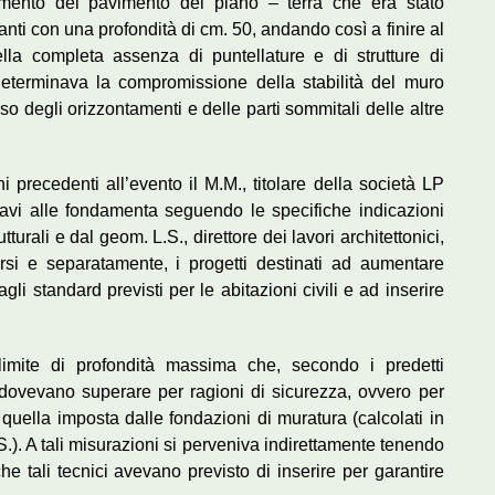
samento del pavimento del piano – terra che era stato
tanti con una profondità di cm. 50, andando così a finire al
nella completa assenza di puntellature e di strutture di
determinava la compromissione della stabilità del muro
so degli orizzontamenti e delle parti sommitali delle altre
i precedenti all’evento il M.M., titolare della società LP
scavi alle fondamenta seguendo le specifiche indicazioni
rutturali e dal geom. L.S., direttore dei lavori architettonici,
rsi e separatamente, i progetti destinati ad aumentare
gli standard previsti per le abitazioni civili e ad inserire
l limite di profondità massima che, secondo i predetti
 dovevano superare per ragioni di sicurezza, ovvero per
 quella imposta dalle fondazioni di muratura (calcolati in
S.). A tali misurazioni si perveniva indirettamente tenendo
he tali tecnici avevano previsto di inserire per garantire