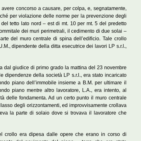
di avere concorso a causare, per colpa, e, segnatamente,
ché per violazione delle norme per la prevenzione degli
e del tetto lato nord – est di mt. 10 per mt. 5 del predetto
ommitale dei muri perimetrali, il cedimento di due solai –
e del muro centrale di spina dell’edificio. Tale crollo
.M., dipendente della ditta esecutrice dei lavori LP s.r.l.,
ata dal giudice di primo grado la mattina del 23 novembre
e dipendenze della società LP s.r.l., era stato incaricato
condo piano dell’immobile insieme a B.M. per ultimare il
do piano mentre altro lavoratore, L.A., era intento, al
imità delle fondamenta. Ad un certo punto il muro centrale
llasso degli orizzontamenti, ed improvvisamente crollava
va la parte di solaio dove si trovava il lavoratore che
el crollo era dipesa dalle opere che erano in corso di