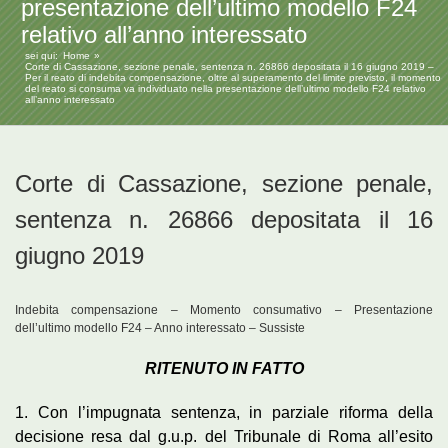
presentazione dell’ultimo modello F24
relativo all’anno interessato
sei qui:
Home
Corte di Cassazione, sezione penale, sentenza n. 26866 depositata il 16 giugno 2019 –
Per il reato di indebita compensazione, oltre al superamento del limite previsto, il momento
del reato si consuma va individuato nella presentazione dell’ultimo modello F24 relativo
all’anno interessato
Corte di Cassazione, sezione penale,
sentenza n. 26866 depositata il 16
giugno 2019
Indebita compensazione – Momento consumativo – Presentazione
dell’ultimo modello F24 – Anno interessato – Sussiste
RITENUTO IN FATTO
1. Con l’impugnata sentenza, in parziale riforma della
decisione resa dal g.u.p. del Tribunale di Roma all’esito