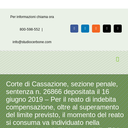
Salta
Per informazioni chiama ora
al
contenuto
800-598-552
|
Facebook
LinkedIn
Rss
X
Email
info@studiocerbone.com
Corte di Cassazione, sezione penale,
sentenza n. 26866 depositata il 16
giugno 2019 – Per il reato di indebita
compensazione, oltre al superamento
del limite previsto, il momento del reato
si consuma va individuato nella