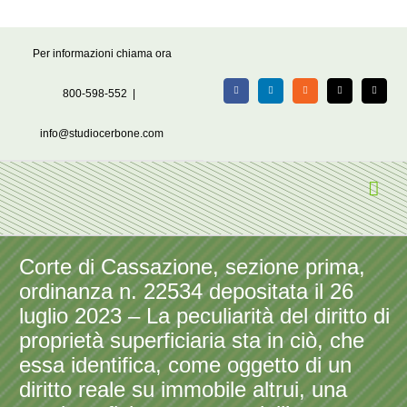
Salta
Per informazioni chiama ora
al
contenuto
800-598-552
|
Facebook
LinkedIn
Rss
X
Email
info@studiocerbone.com
Corte di Cassazione, sezione prima,
ordinanza n. 22534 depositata il 26
luglio 2023 – La peculiarità del diritto di
proprietà superficiaria sta in ciò, che
essa identifica, come oggetto di un
diritto reale su immobile altrui, una