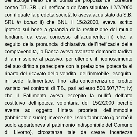
dell’accoglimento della domanda proposta dal curatore
contro T.B. SRL, di inefficacia dell’atto stipulato il 2/2/2000
con il quale la predetta società lo aveva acquistato da S.B.
SRL
in bonis;
ii) che BNL, il 15/2/2000, aveva iscritto
ipoteca sul bene a garanzia della restituzione del mutuo
fondiario da essa concesso all’acquirente; iii) che, a
seguito della pronuncia dichiarativa dell’inefficacia della
compravendita, la Banca aveva avanzato domanda tardiva
di ammissione al passivo, per ottenere il riconoscimento
del suo diritto a partecipare con la prelazione ipotecaria al
riparto del ricavato della vendita dell’immobile eseguita
in sede fallimentare, fino alla concorrenza del credito
vantato nei confronti di T.B., pari ad euro 500.507,77=; iv)
che il Fallimento aveva eccepito la nullità dell’atto
costituivo dell’ipoteca volontaria del 15/2/2000 perché
avente ad oggetto l’intera proprietà dell’immobile
(fabbricato e suolo), invece che il solo fabbricato (giacché il
suolo apparteneva al patrimonio indisponibile del Comune
di Livorno), circostanza tale da creare incertezza