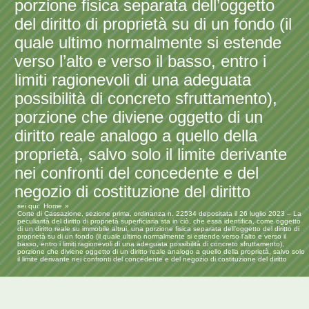
porzione fisica separata dell’oggetto
del diritto di proprietà su di un fondo (il
quale ultimo normalmente si estende
verso l’alto e verso il basso, entro i
limiti ragionevoli di una adeguata
possibilità di concreto sfruttamento),
porzione che diviene oggetto di un
diritto reale analogo a quello della
proprietà, salvo solo il limite derivante
nei confronti del concedente e del
negozio di costituzione del diritto
sei qui:
Home
Corte di Cassazione, sezione prima, ordinanza n. 22534 depositata il 26 luglio 2023 – La
peculiarità del diritto di proprietà superficiaria sta in ciò, che essa identifica, come oggetto
di un diritto reale su immobile altrui, una porzione fisica separata dell’oggetto del diritto di
proprietà su di un fondo (il quale ultimo normalmente si estende verso l’alto e verso il
basso, entro i limiti ragionevoli di una adeguata possibilità di concreto sfruttamento),
porzione che diviene oggetto di un diritto reale analogo a quello della proprietà, salvo solo
il limite derivante nei confronti del concedente e del negozio di costituzione del diritto