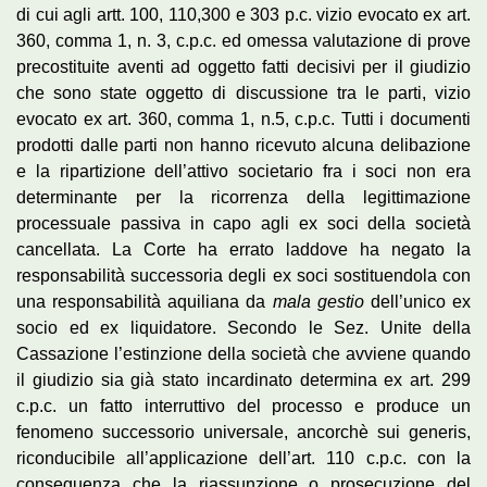
di cui agli artt. 100, 110,300 e 303 p.c. vizio evocato ex art.
360, comma 1, n. 3, c.p.c. ed omessa valutazione di prove
precostituite aventi ad oggetto fatti decisivi per il giudizio
che sono state oggetto di discussione tra le parti, vizio
evocato ex art. 360, comma 1, n.5, c.p.c. Tutti i documenti
prodotti dalle parti non hanno ricevuto alcuna delibazione
e la ripartizione dell’attivo societario fra i soci non era
determinante per la ricorrenza della legittimazione
processuale passiva in capo agli ex soci della società
cancellata. La Corte ha errato laddove ha negato la
responsabilità successoria degli ex soci sostituendola con
una responsabilità aquiliana da
mala gestio
dell’unico ex
socio ed ex liquidatore. Secondo le Sez. Unite della
Cassazione l’estinzione della società che avviene quando
il giudizio sia già stato incardinato determina ex art. 299
c.p.c. un fatto interruttivo del processo e produce un
fenomeno successorio universale, ancorchè sui generis,
riconducibile all’applicazione dell’art. 110 c.p.c. con la
conseguenza che la riassunzione o prosecuzione del