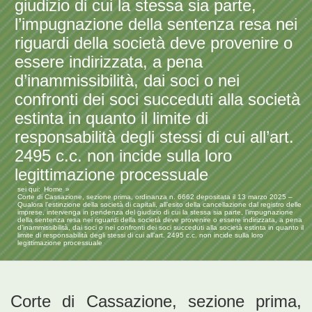
giudizio di cui la stessa sia parte,
l’impugnazione della sentenza resa nei
riguardi della società deve provenire o
essere indirizzata, a pena
d’inammissibilità, dai soci o nei
confronti dei soci succeduti alla società
estinta in quanto il limite di
responsabilità degli stessi di cui all’art.
2495 c.c. non incide sulla loro
legittimazione processuale
sei qui:
Home
Corte di Cassazione, sezione prima, ordinanza n. 6662 depositata il 13 marzo 2025 –
Qualora l’estinzione della società di capitali, all’esito della cancellazione dal registro delle
imprese, intervenga in pendenza del giudizio di cui la stessa sia parte, l’impugnazione
della sentenza resa nei riguardi della società deve provenire o essere indirizzata, a pena
d’inammissibilità, dai soci o nei confronti dei soci succeduti alla società estinta in quanto il
limite di responsabilità degli stessi di cui all’art. 2495 c.c. non incide sulla loro
legittimazione processuale
Corte di Cassazione, sezione prima,