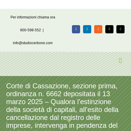
Salta
Per informazioni chiama ora
al
contenuto
800-598-552
|
Facebook
LinkedIn
Rss
X
Email
info@studiocerbone.com
Corte di Cassazione, sezione prima,
ordinanza n. 6662 depositata il 13
marzo 2025 – Qualora l’estinzione
della società di capitali, all’esito della
cancellazione dal registro delle
imprese, intervenga in pendenza del