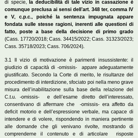
di specie,
la deducibilità di tale vizio in cassazione è
comunque preclusa ai sensi dell’art. 348 ter, comma IV
e V, c.p.c., poiché la sentenza impugnata appare
fondata sulle stesse ragioni, inerenti alle questioni di
fatto, poste a base della decisione di primo grado
(Cass. 17720/2018; Cass. 34415/2022; Cass. 31323/2023;
Cass. 35718/2023; Cass. 706/2024).
3.1 Il vizio di motivazione è parimenti insussistente: il
giudizio di capacità di -omissis- appare adeguatamente
giustificato. Secondo la Corte di merito, le risultanze del
procedimento di interdizione, sfociato poi nella meno grave
misura dell’inabilitazione sulla base della relazione del
C.t.u. -omissis- e dell’esame diretto dell’interessato,
consentivano di affermare che -omissis- era affetto da
deficit motorio e dell’espressione verbale, ma capace di
intendere e di volere, rispondendo in maniera pertinente
alle domande che gli venivano rivolte, mostrando di
comprenderne il contenuto e di articolare risposte