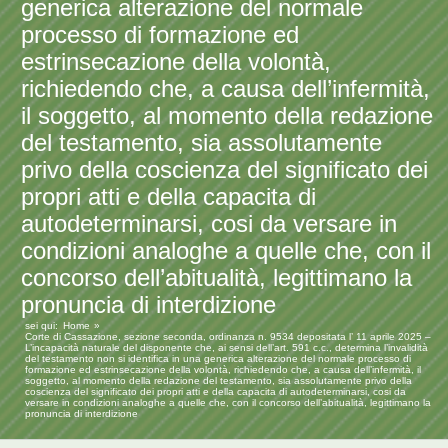
generica alterazione del normale
processo di formazione ed
estrinsecazione della volontà,
richiedendo che, a causa dell’infermità,
il soggetto, al momento della redazione
del testamento, sia assolutamente
privo della coscienza del significato dei
propri atti e della capacita di
autodeterminarsi, cosi da versare in
condizioni analoghe a quelle che, con il
concorso dell’abitualità, legittimano la
pronuncia di interdizione
sei qui:
Home
Corte di Cassazione, sezione seconda, ordinanza n. 9534 depositata l’ 11 aprile 2025 –
L’incapacità naturale del disponente che, ai sensi dell’art. 591 c.c., determina l’invalidità
del testamento non si identifica in una generica alterazione del normale processo di
formazione ed estrinsecazione della volontà, richiedendo che, a causa dell’infermità, il
soggetto, al momento della redazione del testamento, sia assolutamente privo della
coscienza del significato dei propri atti e della capacita di autodeterminarsi, cosi da
versare in condizioni analoghe a quelle che, con il concorso dell’abitualità, legittimano la
pronuncia di interdizione