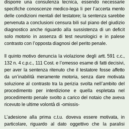
disporre una consulenza tecnica, essendo necessarie
specifiche conoscenze medico-lega li per l’accerta mento
delle condizioni mentali del testatore; la sentenza sarebbe
pervenuta a conclusioni censura bili sul piano del giudizio
diagnostico anche riguardo alla sussistenza di un deficit
solo motorio in assenza di test neurologici e in palese
contrasto con l’opposta diagnosi del perito penale.
Il quinto motivo denuncia la violazione degli artt. 591 c.c.,
132 n. 4 c.p.c., 111 Cost. e l’omesso esame di fatti decisivi,
per aver la sentenza ritenuto che il testatore fosse affetto
da un’inabilità meramente motoria, senza dare motivata
soluzione aI contrasto tra la perizia svolta nell’ambito deI
procedimento per interdizione e quella espletata nel
procedimento penale svolto a carico del notaio che aveva
ricevuto le ultime volontà di -omissis-
L’adesione alla prima c.t.u. doveva essere motivata, in
particolare, riguardo al dato oggettivo che la paralisi