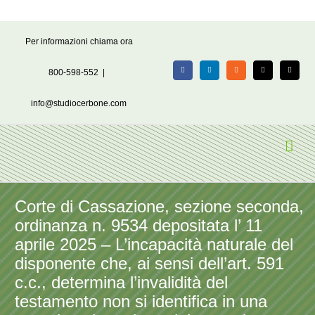
Salta
Per informazioni chiama ora
al
contenuto
800-598-552
|
Facebook
LinkedIn
Rss
X
Email
info@studiocerbone.com
Corte di Cassazione, sezione seconda,
ordinanza n. 9534 depositata l’ 11
aprile 2025 – L’incapacità naturale del
disponente che, ai sensi dell’art. 591
c.c., determina l’invalidità del
testamento non si identifica in una