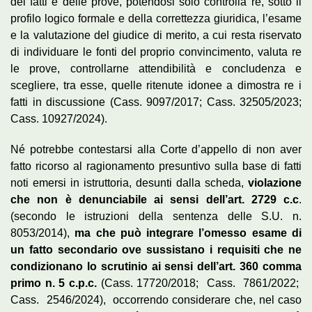
dei fatti e delle prove, potendosi solo controlla re, sotto il
profilo logico formale e della correttezza giuridica, l’esame
e la valutazione del giudice di merito, a cui resta riservato
di individuare le fonti del proprio convincimento, valuta re
le prove, controllarne attendibilità e concludenza e
scegliere, tra esse, quelle ritenute idonee a dimostra re i
fatti in discussione (Cass. 9097/2017; Cass. 32505/2023;
Cass. 10927/2024).
Né potrebbe contestarsi alla Corte d’appello di non aver
fatto ricorso al ragionamento presuntivo sulla base di fatti
noti emersi in istruttoria, desunti dalla scheda,
violazione
che non è denunciabile ai sensi dell’art. 2729 c.c
.
(secondo le istruzioni della sentenza delle S.U. n.
8053/2014),
ma che può integrare l’omesso esame di
un fatto secondario ove sussistano i requisiti che ne
condizionano lo scrutinio ai sensi dell’art. 360 comma
primo n. 5 c.p.c.
(Cass. 17720/2018; Cass. 7861/2022;
Cass. 2546/2024), occorrendo considerare che, nel caso