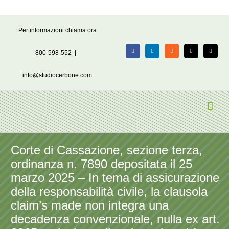
Salta
Per informazioni chiama ora
al
contenuto
800-598-552
|
Facebook
LinkedIn
Rss
X
Email
info@studiocerbone.com
Corte di Cassazione, sezione terza,
ordinanza n. 7890 depositata il 25
marzo 2025 – In tema di assicurazione
della responsabilità civile, la clausola
claim’s made non integra una
decadenza convenzionale, nulla ex art.