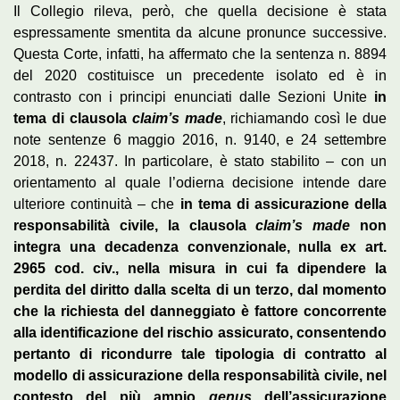
Il Collegio rileva, però, che quella decisione è stata
espressamente smentita da alcune pronunce successive.
Questa Corte, infatti, ha affermato che la sentenza n. 8894
del 2020 costituisce un precedente isolato ed è in
contrasto con i principi enunciati dalle Sezioni Unite
in
tema di clausola
claim’s made
, richiamando così le due
note sentenze 6 maggio 2016, n. 9140, e 24 settembre
2018, n. 22437. In particolare, è stato stabilito – con un
orientamento al quale l’odierna decisione intende dare
ulteriore continuità – che
in tema di assicurazione della
responsabilità civile, la clausola
claim’s made
non
integra una decadenza convenzionale, nulla ex art.
2965 cod. civ., nella misura in cui fa dipendere la
perdita del diritto dalla scelta di un terzo, dal momento
che la richiesta del danneggiato è fattore concorrente
alla identificazione del rischio assicurato, consentendo
pertanto di ricondurre tale tipologia di contratto al
modello di assicurazione della responsabilità civile, nel
contesto del più ampio
genus
dell’assicurazione