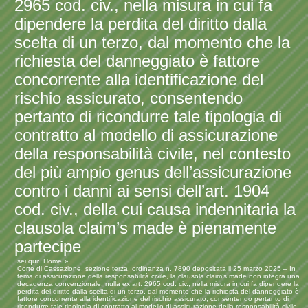
2965 cod. civ., nella misura in cui fa
dipendere la perdita del diritto dalla
scelta di un terzo, dal momento che la
richiesta del danneggiato è fattore
concorrente alla identificazione del
rischio assicurato, consentendo
pertanto di ricondurre tale tipologia di
contratto al modello di assicurazione
della responsabilità civile, nel contesto
del più ampio genus dell’assicurazione
contro i danni ai sensi dell’art. 1904
cod. civ., della cui causa indennitaria la
clausola claim’s made è pienamente
partecipe
sei qui:
Home
Corte di Cassazione, sezione terza, ordinanza n. 7890 depositata il 25 marzo 2025 – In
tema di assicurazione della responsabilità civile, la clausola claim’s made non integra una
decadenza convenzionale, nulla ex art. 2965 cod. civ., nella misura in cui fa dipendere la
perdita del diritto dalla scelta di un terzo, dal momento che la richiesta del danneggiato è
fattore concorrente alla identificazione del rischio assicurato, consentendo pertanto di
ricondurre tale tipologia di contratto al modello di assicurazione della responsabilità civile,