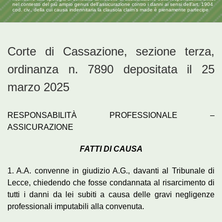
nel contesto del più ampio genus dell’assicurazione contro i danni ai sensi dell’art. 1904
cod. civ., della cui causa indennitaria la clausola claim’s made è pienamente partecipe
Corte di Cassazione, sezione terza,
ordinanza n. 7890 depositata il 25
marzo 2025
RESPONSABILITÀ PROFESSIONALE –
ASSICURAZIONE
FATTI DI CAUSA
1. A.A. convenne in giudizio A.G., davanti al Tribunale di
Lecce, chiedendo che fosse condannata al risarcimento di
tutti i danni da lei subiti a causa delle gravi negligenze
professionali imputabili alla convenuta.