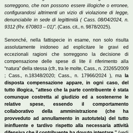
sorreggono, che non possono essere illogiche o erronee,
configurandosi altrimenti un vizio di violazione di legge,
denunciabile in sede di legittimità ( Cass. 08/04/2024, n.
9312 (Rv. 670803 – 01)”
. (Cass. cit., n. 9878/2025).
Senonché, nella fattispecie in esame, non solo risulta
assolutamente inidoneo ad esplicitare le gravi ed
eccezionali ragioni che sorreggono la decisione di
compensazione delle spese di lite il riferimento alla
“natura” della stessa (cfr., tra le molte, Cass., n. 23265/2009
; Cass., n.18348/2020; Cass., n. 17966/2024 ), ma
la
disposta compensazione appare, in ogni caso, del
tutto illogica, “atteso che la parte contribuente è stata
comunque costretta al giudizio ed a sostenerne le
relative spese, essendo il comportamento
collaborativo della amministrazione (che ha
provveduto ad annullamento in autotutela) del tutto
ininfluente e tardivo rispetto alla necessaria attività
difensiva che il contribuente ha dovuto intentare.”
(vedi