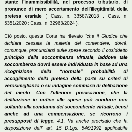
stante l’inammissibilità, nel processo tributario, di
pronunce di mero accertamento dell’illegittimità della
pretesa erariale
( Cass. n. 33587/2018 , Cass. n.
5351/2020 ; Cass., n. 32963/2024 ).
Ciò posto, questa Corte ha rilevato
“che il Giudice che
dichiara cessata la materia del contendere, dovrà,
comunque, pronunciarsi sulle spese secondo il cosiddetto
principio della soccombenza virtuale
,
laddove tale
soccombenza dovrà essere individuata in base ad una
ricognizione della “normale” probabilità di
accoglimento della pretesa della parte su criteri di
verosimiglianza o su indagine sommaria di delibazione
del merito. Con l’ulteriore precisazione, che la
delibazione in ordine alle spese può condurre non
soltanto alla condanna del soccombente virtuale, bensì
anche ad una compensazione, se ricorrono i
presupposti di legge
. 4.1. Va anche precisato che la
disposizione dell’ art. 15 D.Lgs. 546/1992 applicabile