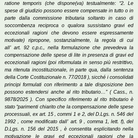
ratione temporis (che dispone(va) testualmente: “2. Le
spese di giudizio possono essere compensate in tutto o in
parte dalla commissione tributaria soltanto in caso di
soccombenza reciproca o qualora sussistano gravi ed
eccezionali ragioni che devono essere espressamente
motivate) ripropone, sostanzialmente, la regola di cui
all’ art. 92 c.p.c., nella formulazione che prevedeva la
compensazione delle spese di lite in presenza di gravi ed
eccezionali ragioni (poi riformulata in senso più restrittivo,
ma ritenuta incostituzionale, in parte qua, dalla sentenza
della Corte Costituzionale n. 77/2018 ), sicché i consolidati
principi formulati con riferimento a tale disposizione ben
possono estendersi anche al rito tributario…” ( Cass., n.
9878/2025 ). Con specifico riferimento al rito tributario è
stato “parimenti chiarito che la compensazione delle spese
processuali, ex art. 15 , commi 1 e 2, del D.Lgs. n. 546 del
1992 , come modificato dall’ art. 9 , comma 1, lett. f), del
D.Lgs. n. 156 del 2015 , è consentita esplicitando nella
motivazione le gravi ed eccezionali ragioni che la