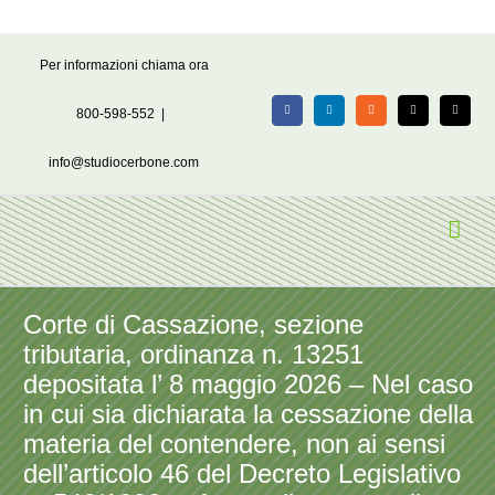
Salta
Per informazioni chiama ora
al
contenuto
800-598-552
|
Facebook
LinkedIn
Rss
X
Email
info@studiocerbone.com
Corte di Cassazione, sezione
tributaria, ordinanza n. 13251
depositata l’ 8 maggio 2026 – Nel caso
in cui sia dichiarata la cessazione della
materia del contendere, non ai sensi
dell’articolo 46 del Decreto Legislativo