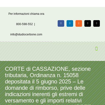
Salta
Per informazioni chiama ora
al
contenuto
800-598-552
|
Facebook
LinkedIn
Rss
X
Email
info@studiocerbone.com
CORTE di CASSAZIONE, sezione
tributaria, Ordinanza n. 15058
depositata il 5 giugno 2025 – Le
domande di rimborso, prive delle
indicazioni inerenti gli estremi di
versamento e gli importi relativi