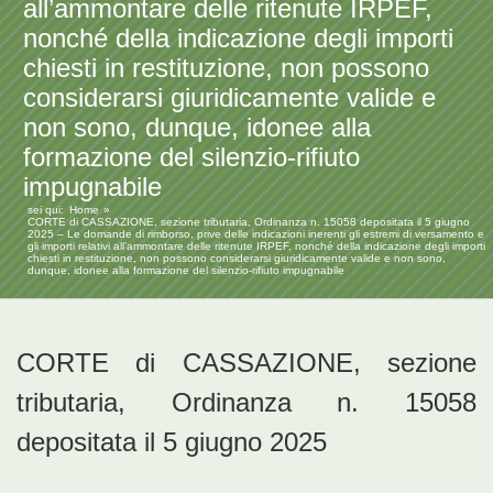
all’ammontare delle ritenute IRPEF,
nonché della indicazione degli importi
chiesti in restituzione, non possono
considerarsi giuridicamente valide e
non sono, dunque, idonee alla
formazione del silenzio-rifiuto
impugnabile
sei qui:
Home
CORTE di CASSAZIONE, sezione tributaria, Ordinanza n. 15058 depositata il 5 giugno
2025 – Le domande di rimborso, prive delle indicazioni inerenti gli estremi di versamento e
gli importi relativi all’ammontare delle ritenute IRPEF, nonché della indicazione degli importi
chiesti in restituzione, non possono considerarsi giuridicamente valide e non sono,
dunque, idonee alla formazione del silenzio-rifiuto impugnabile
CORTE di CASSAZIONE, sezione
tributaria, Ordinanza n. 15058
depositata il 5 giugno 2025