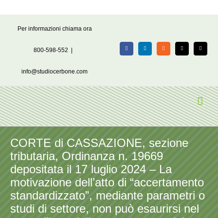
Salta
Per informazioni chiama ora
al
contenuto
800-598-552
|
Facebook
LinkedIn
Rss
X
Email
info@studiocerbone.com
CORTE di CASSAZIONE, sezione
tributaria, Ordinanza n. 19669
depositata il 17 luglio 2024 – La
motivazione dell’atto di “accertamento
standardizzato”, mediante parametri o
studi di settore, non può esaurirsi nel