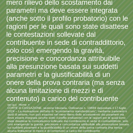
mero rilievo dello scostamento dai
parametri ma deve essere integrata
(anche sotto il profilo probatorio) con le
ragioni per le quali sono state disattese
le contestazioni sollevate dal
contribuente in sede di contraddittorio,
solo così emergendo la gravità,
precisione e concordanza attribuibile
alla presunzione basata sui suddetti
parametri e la giustificabilità di un
onere della prova contraria (ma senza
alcuna limitazione di mezzi e di
contenuto) a carico del contribuente
sei qui:
Home
CORTE di CASSAZIONE, sezione tributaria, Ordinanza n. 19669 depositata il 17 luglio
2024 – La motivazione dell’atto di “accertamento standardizzato”, mediante parametri o
studi di settore, non può esaurirsi nel mero rilievo dello scostamento dai parametri ma
deve essere integrata (anche sotto il profilo probatorio) con le ragioni per le quali sono
state disattese le contestazioni sollevate dal contribuente in sede di contraddittorio, solo
così emergendo la gravità, precisione e concordanza attribuibile alla presunzione basata
sui suddetti parametri e la giustificabilità di un onere della prova contraria (ma senza
alcuna limitazione di mezzi e di contenuto) a carico del contribuente