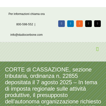
Salta
Per informazioni chiama ora
al
contenuto
800-598-552
|
Facebook
LinkedIn
Rss
X
Email
info@studiocerbone.com
CORTE di CASSAZIONE, sezione
tributaria, ordinanza n. 22855
depositata il 7 agosto 2025 – In tema
di imposta regionale sulle attività
produttive, il presupposto
dell’autonoma organizzazione richiesto