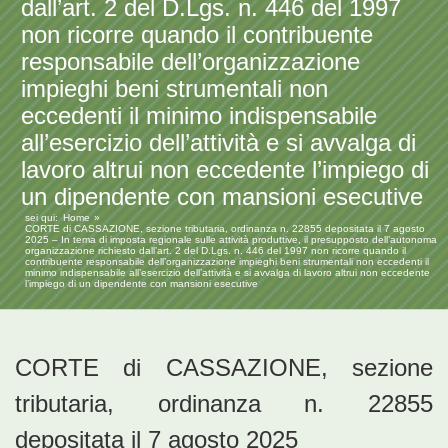
dall’art. 2 del D.Lgs. n. 446 del 1997
non ricorre quando il contribuente
responsabile dell’organizzazione
impieghi beni strumentali non
eccedenti il minimo indispensabile
all’esercizio dell’attività e si avvalga di
lavoro altrui non eccedente l’impiego di
un dipendente con mansioni esecutive
sei qui:
Home
CORTE di CASSAZIONE, sezione tributaria, ordinanza n. 22855 depositata il 7 agosto
2025 – In tema di imposta regionale sulle attività produttive, il presupposto dell’autonoma
organizzazione richiesto dall’art. 2 del D.Lgs. n. 446 del 1997 non ricorre quando il
contribuente responsabile dell’organizzazione impieghi beni strumentali non eccedenti il
minimo indispensabile all’esercizio dell’attività e si avvalga di lavoro altrui non eccedente
l’impiego di un dipendente con mansioni esecutive
CORTE di CASSAZIONE, sezione
tributaria, ordinanza n. 22855
depositata il 7 agosto 2025