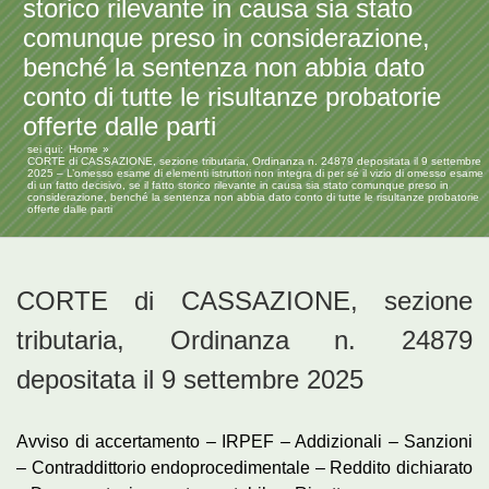
storico rilevante in causa sia stato
comunque preso in considerazione,
benché la sentenza non abbia dato
conto di tutte le risultanze probatorie
offerte dalle parti
sei qui:
Home
CORTE di CASSAZIONE, sezione tributaria, Ordinanza n. 24879 depositata il 9 settembre
2025 – L’omesso esame di elementi istruttori non integra di per sé il vizio di omesso esame
di un fatto decisivo, se il fatto storico rilevante in causa sia stato comunque preso in
considerazione, benché la sentenza non abbia dato conto di tutte le risultanze probatorie
offerte dalle parti
CORTE di CASSAZIONE, sezione
tributaria, Ordinanza n. 24879
depositata il 9 settembre 2025
Avviso di accertamento – IRPEF – Addizionali – Sanzioni
– Contraddittorio endoprocedimentale – Reddito dichiarato