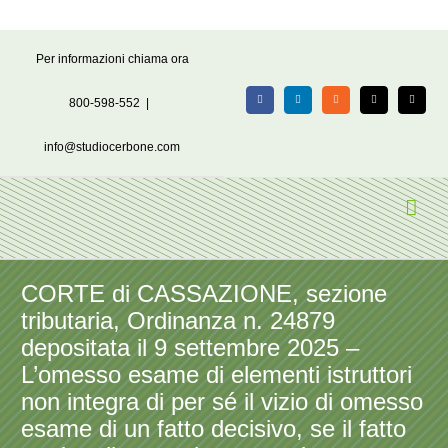
Salta
Per informazioni chiama ora
al
contenuto
800-598-552
|
Facebook
LinkedIn
Rss
X
Email
info@studiocerbone.com
CORTE di CASSAZIONE, sezione
tributaria, Ordinanza n. 24879
depositata il 9 settembre 2025 –
L’omesso esame di elementi istruttori
non integra di per sé il vizio di omesso
esame di un fatto decisivo, se il fatto