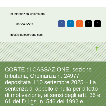
Salta
Per informazioni chiama ora
al
contenuto
800-598-552
|
Facebook
LinkedIn
Rss
X
Email
info@studiocerbone.com
CORTE di CASSAZIONE, sezione
tributaria, Ordinanza n. 24977
depositata il 10 settembre 2025 – La
sentenza di appello è nulla per difetto
di motivazione, ai sensi degli artt. 36 e
61 del D.Lgs. n. 546 del 1992 e