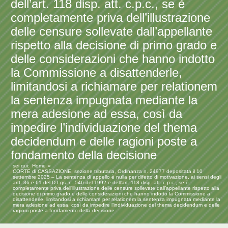
dell’art. 118 disp. att. c.p.c., se è
completamente priva dell’illustrazione
delle censure sollevate dall’appellante
rispetto alla decisione di primo grado e
delle considerazioni che hanno indotto
la Commissione a disattenderle,
limitandosi a richiamare per relationem
la sentenza impugnata mediante la
mera adesione ad essa, così da
impedire l’individuazione del thema
decidendum e delle ragioni poste a
fondamento della decisione
sei qui:
Home
CORTE di CASSAZIONE, sezione tributaria, Ordinanza n. 24977 depositata il 10
settembre 2025 – La sentenza di appello è nulla per difetto di motivazione, ai sensi degli
artt. 36 e 61 del D.Lgs. n. 546 del 1992 e dell’art. 118 disp. att. c.p.c., se è
completamente priva dell’illustrazione delle censure sollevate dall’appellante rispetto alla
decisione di primo grado e delle considerazioni che hanno indotto la Commissione a
disattenderle, limitandosi a richiamare per relationem la sentenza impugnata mediante la
mera adesione ad essa, così da impedire l’individuazione del thema decidendum e delle
ragioni poste a fondamento della decisione