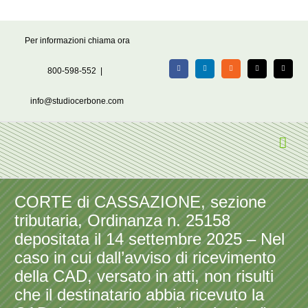
Salta
Per informazioni chiama ora
al
contenuto
800-598-552
|
Facebook
LinkedIn
Rss
X
Email
info@studiocerbone.com
CORTE di CASSAZIONE, sezione
tributaria, Ordinanza n. 25158
depositata il 14 settembre 2025 – Nel
caso in cui dall’avviso di ricevimento
della CAD, versato in atti, non risulti
che il destinatario abbia ricevuto la