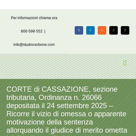
Salta
Per informazioni chiama ora
al
contenuto
800-598-552
|
Facebook
LinkedIn
Rss
X
Email
info@studiocerbone.com
CORTE di CASSAZIONE, sezione
tributaria, Ordinanza n. 26066
depositata il 24 settembre 2025 –
Ricorre il vizio di omessa o apparente
motivazione della sentenza
allorquando il giudice di merito ometta