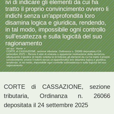
ivi di indicare gli elementi da cui ha
tratto il proprio convincimento ovvero li
indichi senza un’approfondita loro
disamina logica e giuridica, rendendo,
in tal modo, impossibile ogni controllo
sull’esattezza e sulla logicità del suo
ragionamento
sei qui:
Home
CORTE di CASSAZIONE, sezione tributaria, Ordinanza n. 26066 depositata il 24
settembre 2025 – Ricorre il vizio di omessa o apparente motivazione della sentenza
allorquando il giudice di merito ometta ivi di indicare gli elementi da cui ha tratto il proprio
convincimento ovvero li indichi senza un’approfondita loro disamina logica e giuridica,
rendendo, in tal modo, impossibile ogni controllo sull’esattezza e sulla logicità del suo
ragionamento
CORTE di CASSAZIONE, sezione
tributaria, Ordinanza n. 26066
depositata il 24 settembre 2025