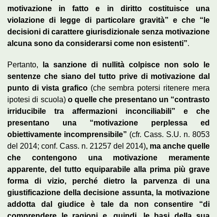
motivazione in fatto e in diritto costituisce una
violazione di legge di particolare gravità” e che “le
decisioni di carattere giurisdizionale senza motivazione
alcuna sono da considerarsi come non esistenti”
.
Pertanto,
la sanzione di nullità colpisce non solo le
sentenze che siano del tutto prive di motivazione dal
punto di vista grafico
(che sembra potersi ritenere mera
ipotesi di scuola)
o quelle che presentano un “contrasto
irriducibile tra affermazioni inconciliabili” e che
presentano una “motivazione perplessa ed
obiettivamente incomprensibile”
(cfr. Cass. S.U. n. 8053
del 2014; conf. Cass. n. 21257 del 2014)
, ma anche quelle
che contengono una motivazione meramente
apparente, del tutto equiparabile alla prima più grave
forma di vizio, perché dietro la parvenza di una
giustificazione della decisione assunta, la motivazione
addotta dal giudice è tale da non consentire “di
comprendere le ragioni e, quindi, le basi della sua