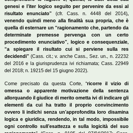
genesi e l’iter logico seguito per pervenire da essi al
risultato enunciato”
(cfr. Cass. n. 4448 del 2014)
,
venendo quindi meno alla finalità sua propria, che è
quella di esternare un “ragionamento che, partendo da
determinate premesse pervenga con un certo
procedimento enunciativo”, logico e consequenziale,
“a spiegare il risultato cui si perviene sulla res
decidendi”
(Cass. cit.; v. anche Cass., Sez. un., n. 22232
del 2016 e la giurisprudenza ivi richiamata; Cass. 22949
del 2018; n. 19215 del 15 giugno 2022).
Come precisato da questa Corte, “
ricorre il vizio di
omessa o apparente motivazione della sentenza
allorquando il giudice di merito ometta ivi di indicare gli
elementi da cui ha tratto il proprio convincimento
ovvero li indichi senza un’approfondita loro disamina
logica e giuridica, rendendo, in tal modo, impossibile
ogni controllo sull’esattezza e sulla logicità del suo