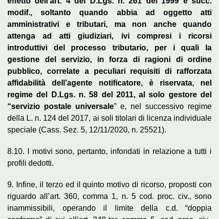
effetto dell’art. 4 del D.Lgs. n. 261 del 1999 e succ.
modif., soltanto quando abbia ad oggetto atti
amministrativi e tributari, ma non anche quando
attenga ad atti giudiziari, ivi compresi i ricorsi
introduttivi del processo tributario, per i quali la
gestione del servizio, in forza di ragioni di ordine
pubblico, correlate a peculiari requisiti di rafforzata
affidabilità dell’agente notificatore, è riservata, nel
regime del D.Lgs. n. 58 del 2011, al solo gestore del
“servizio postale universale
” e, nel successivo regime
della L. n. 124 del 2017, ai soli titolari di licenza individuale
speciale (Cass. Sez. 5, 12/11/2020, n. 25521).
8.10. I motivi sono, pertanto, infondati in relazione a tutti i
profili dedotti.
9. Infine, il terzo ed il quinto motivo di ricorso, proposti con
riguardo all’art. 360, comma 1, n. 5 cod. proc. civ., sono
inammissibili, operando il limite della c.d. “doppia