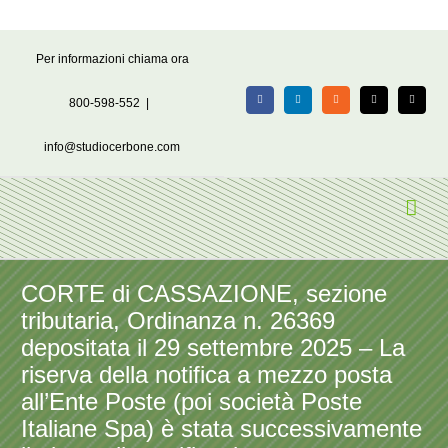
Salta
Per informazioni chiama ora
al
contenuto
800-598-552
|
Facebook
LinkedIn
Rss
X
Email
info@studiocerbone.com
CORTE di CASSAZIONE, sezione
tributaria, Ordinanza n. 26369
depositata il 29 settembre 2025 – La
riserva della notifica a mezzo posta
all’Ente Poste (poi società Poste
Italiane Spa) è stata successivamente