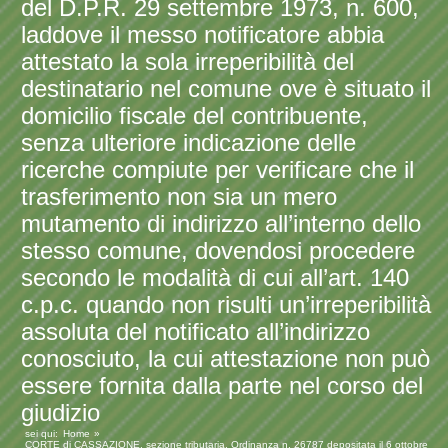
del D.P.R. 29 settembre 1973, n. 600,
laddove il messo notificatore abbia
attestato la sola irreperibilità del
destinatario nel comune ove è situato il
domicilio fiscale del contribuente,
senza ulteriore indicazione delle
ricerche compiute per verificare che il
trasferimento non sia un mero
mutamento di indirizzo all’interno dello
stesso comune, dovendosi procedere
secondo le modalità di cui all’art. 140
c.p.c. quando non risulti un’irreperibilità
assoluta del notificato all’indirizzo
conosciuto, la cui attestazione non può
essere fornita dalla parte nel corso del
giudizio
sei qui:
Home
CORTE di CASSAZIONE, sezione tributaria, Ordinanza n. 26787 depositata il 6 ottobre