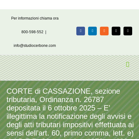
Salta
Per informazioni chiama ora
al
contenuto
800-598-552
|
Facebook
LinkedIn
Rss
X
Email
info@studiocerbone.com
CORTE di CASSAZIONE, sezione
tributaria, Ordinanza n. 26787
depositata il 6 ottobre 2025 – E’
illegittima la notificazione degli avvisi e
degli atti tributari impositivi effettuata ai
sensi dell’art. 60, primo comma, lett. e)