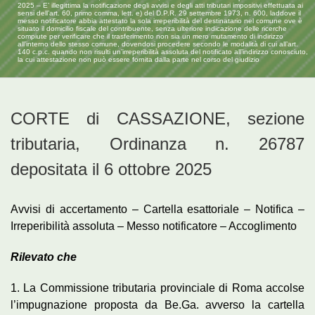
2025 – E’ illegittima la notificazione degli avvisi e degli atti tributari impositivi effettuata ai
sensi dell’art. 60, primo comma, lett. e) del D.P.R. 29 settembre 1973, n. 600, laddove il
messo notificatore abbia attestato la sola irreperibilità del destinatario nel comune ove è
situato il domicilio fiscale del contribuente, senza ulteriore indicazione delle ricerche
compiute per verificare che il trasferimento non sia un mero mutamento di indirizzo
all’interno dello stesso comune, dovendosi procedere secondo le modalità di cui all’art.
140 c.p.c. quando non risulti un’irreperibilità assoluta del notificato all’indirizzo conosciuto,
la cui attestazione non può essere fornita dalla parte nel corso del giudizio
CORTE di CASSAZIONE, sezione
tributaria, Ordinanza n. 26787
depositata il 6 ottobre 2025
Avvisi di accertamento – Cartella esattoriale – Notifica –
Irreperibilità assoluta – Messo notificatore – Accoglimento
Rilevato che
1. La Commissione tributaria provinciale di Roma accolse
l’impugnazione proposta da Be.Ga. avverso la cartella