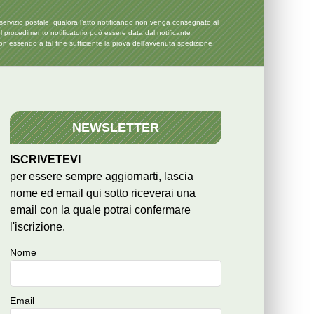
servizio postale, qualora l’atto notificando non venga consegnato al
l procedimento notificatorio può essere data dal notificante
n essendo a tal fine sufficiente la prova dell’avvenuta spedizione
NEWSLETTER
ISCRIVETEVI
per essere sempre aggiornarti, lascia
nome ed email qui sotto riceverai una
email con la quale potrai confermare
l'iscrizione.
Nome
Email