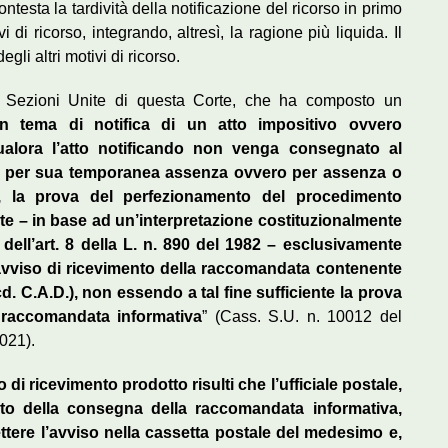
ntesta la tardività della notificazione del ricorso in primo
vi di ricorso, integrando, altresì, la ragione più liquida. Il
li altri motivi di ricorso.
 Sezioni Unite di questa Corte, che ha composto un
In tema di notifica di un atto impositivo ovvero
qualora l’atto notificando non venga consegnato al
ero per sua temporanea assenza ovvero per assenza o
lo, la prova del perfezionamento del procedimento
nte – in base ad un’interpretazione costituzionalmente
 dell’art. 8 della L. n. 890 del 1982 – esclusivamente
l’avviso di ricevimento della raccomandata contenente
. C.A.D.), non essendo a tal fine sufficiente la prova
 raccomandata informativa
” (Cass. S.U. n. 10012 del
021).
o di ricevimento prodotto risulti che l’ufficiale postale,
to della consegna della raccomandata informativa,
ere l’avviso nella cassetta postale del medesimo e,