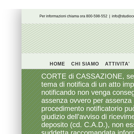
Salta
Per informazioni chiama ora 800-598-552
|
info@studio
al
contenuto
HOME
CHI SIAMO
ATTIVITA’
CORTE di CASSAZIONE, sezione
tema di notifica di un atto im
notificando non venga consegn
assenza ovvero per assenza o 
procedimento notificatorio pu
giudizio dell’avviso di ricev
deposito (cd. C.A.D.), non ess
suddetta raccomandata infor