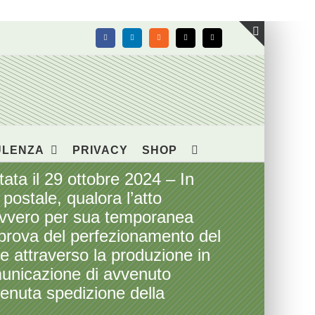
Facebook
LinkedIn
Rss
X
Email
Toggle
area
barra
scorrevol
ULENZA
PRIVACY
SHOP
ta il 29 ottobre 2024 – In
postale, qualora l’atto
o ovvero per sua temporanea
 prova del perfezionamento del
e attraverso la produzione in
municazione di avvenuto
venuta spedizione della