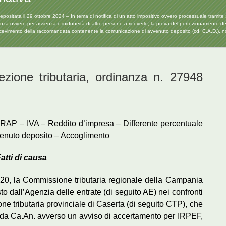
itata il 29 ottobre 2024 – In tema di notifica di un atto impositivo ovvero processuale tramite 
enza ovvero per assenza o inidoneità di altre persone a riceverlo, la prova del perfezionamento de
 ricevimento della raccomandata contenente la comunicazione di avvenuto deposito (cd. C.A.D.), no
one tributaria, ordinanza n. 27948
IRAP – IVA – Reddito d’impresa – Differente percentuale
vvenuto deposito – Accoglimento
atti di causa
20, la Commissione tributaria regionale della Campania
o dall’Agenzia delle entrate (di seguito AE) nei confronti
e tributaria provinciale di Caserta (di seguito CTP), che
o da Ca.An. avverso un avviso di accertamento per IRPEF,