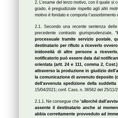
2. L’esame del terzo motivo, con il quale si co
grado, è pregiudiziale rispetto agli altri moti
motivo è fondato e comporta l’assorbimento deg
2.1. Secondo una recente sentenza delle
precedente contrasto giurisprudenziale, “
processuale tramite servizio postale, 
destinatario per rifiuto a riceverlo ovv
inidoneità di altre persone a ricever
notificatorio può essere data dal notifica
orientata (artt. 24 e 111, comma 2, Cost.)
attraverso la produzione in giudizio del
la comunicazione di avvenuto deposito (cd
dell’avvenuta spedizione della suddetta
15/04/2021; conf. Cass. n. 36562 del 25/11/2
2.1.1. Ne consegue che “
allorché dall’avvis
assente il destinatario anche al momen
abbia correttamente provveduto ad immett