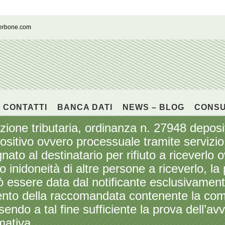
cerbone.com
CONTATTI
BANCA DATI
NEWS – BLOG
CONS
 tributaria, ordinanza n. 27948 deposita
positivo ovvero processuale tramite servizio 
ato al destinatario per rifiuto a riceverl
inidoneità di altre persone a riceverlo, la
ò essere data dal notificante esclusivament
imento della raccomandata contenente la co
endo a tal fine sufficiente la prova dell’av
mativa