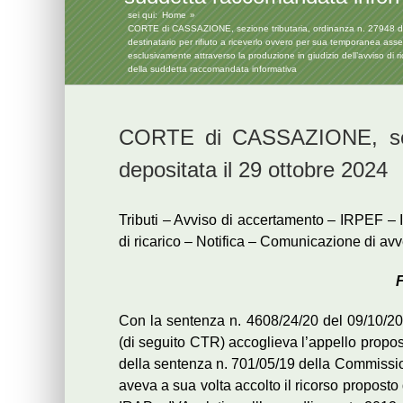
sei qui:
Home
CORTE di CASSAZIONE, sezione tributaria, ordinanza n. 27948 depos
destinatario per rifiuto a riceverlo ovvero per sua temporanea ass
esclusivamente attraverso la produzione in giudizio dell’avviso di
della suddetta raccomandata informativa
CORTE di CASSAZIONE, sezi
depositata il 29 ottobre 2024
Tributi – Avviso di accertamento – IRPEF – 
di ricarico – Notifica – Comunicazione di a
F
Con la sentenza n. 4608/24/20 del 09/10/20
(di seguito CTR) accoglieva l’appello propost
della sentenza n. 701/05/19 della Commission
aveva a sua volta accolto il ricorso propost