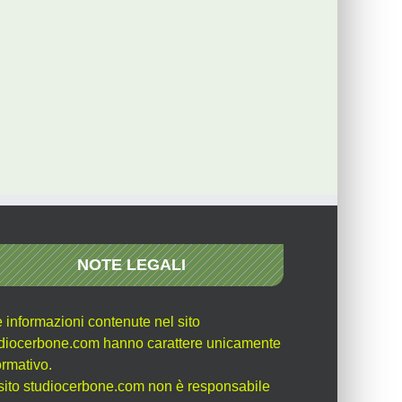
NOTE LEGALI
e informazioni contenute nel sito
diocerbone.com hanno carattere unicamente
ormativo.
l sito studiocerbone.com non è responsabile