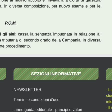
ne al motivo accolto e rinviata alla Corte di giustizia
ia, in diversa composizione, per nuovo esame e per le
P.Q.M.
ti gli altri; cassa la sentenza impugnata in relazione al
zia tributaria di secondo grado della Campania, in diversa
nte procedimento.
SEZIONI INFORMATIVE
NEWSLETTER
- L
stu
Termini e condizioni d'uso
inf
- I
Linee guida editoriale - principi e valori