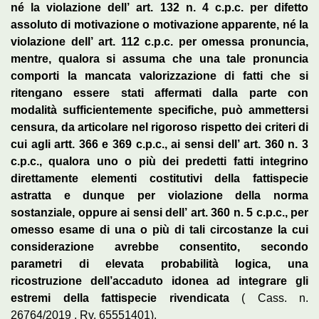
né la violazione dell’ art. 132 n. 4 c.p.c. per difetto
assoluto di motivazione o motivazione apparente, né la
violazione dell’ art. 112 c.p.c. per omessa pronuncia,
mentre, qualora si assuma che una tale pronuncia
comporti la mancata valorizzazione di fatti che si
ritengano essere stati affermati dalla parte con
modalità sufficientemente specifiche, può ammettersi
censura, da articolare nel rigoroso rispetto dei criteri di
cui agli artt. 366 e 369 c.p.c., ai sensi dell’ art. 360 n. 3
c.p.c., qualora uno o più dei predetti fatti integrino
direttamente elementi costitutivi della fattispecie
astratta e dunque per violazione della norma
sostanziale, oppure ai sensi dell’ art. 360 n. 5 c.p.c., per
omesso esame di una o più di tali circostanze la cui
considerazione avrebbe consentito, secondo
parametri di elevata probabilità logica, una
ricostruzione dell’accaduto idonea ad integrare gli
estremi della fattispecie rivendicata
( Cass. n.
26764/2019 , Rv. 65551401).