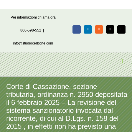
Salta
Per informazioni chiama ora
al
contenuto
800-598-552
|
Facebook
LinkedIn
Rss
X
Email
info@studiocerbone.com
Corte di Cassazione, sezione
tributaria, ordinanza n. 2950 depositata
il 6 febbraio 2025 – La revisione del
sistema sanzionatorio invocata dal
ricorrente, di cui al D.Lgs. n. 158 del
2015 , in effetti non ha previsto una