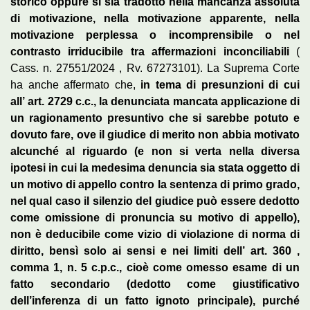
storico oppure si sia tradotto nella mancanza assoluta
di motivazione, nella motivazione apparente, nella
motivazione perplessa o incomprensibile o nel
contrasto irriducibile tra affermazioni inconciliabili
(
Cass. n. 27551/2024 , Rv. 67273101). La Suprema Corte
ha anche affermato che,
in tema di presunzioni di cui
all’ art. 2729 c.c., la denunciata mancata applicazione di
un ragionamento presuntivo che si sarebbe potuto e
dovuto fare, ove il giudice di merito non abbia motivato
alcunché al riguardo (e non si verta nella diversa
ipotesi in cui la medesima denuncia sia stata oggetto di
un motivo di appello contro la sentenza di primo grado,
nel qual caso il silenzio del giudice può essere dedotto
come omissione di pronuncia su motivo di appello),
non è deducibile come vizio di violazione di norma di
diritto, bensì solo ai sensi e nei limiti dell’ art. 360 ,
comma 1, n. 5 c.p.c., cioè come omesso esame di un
fatto secondario (dedotto come giustificativo
dell’inferenza di un fatto ignoto principale), purché