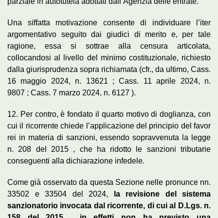
parziale in autotutela adottati dall’Agenzia delle entrate.
Una siffatta motivazione consente di individuare l’iter
argomentativo seguito dai giudici di merito e, per tale
ragione, essa si sottrae alla censura articolata,
collocandosi al livello del minimo costituzionale, richiesto
dalla giurisprudenza sopra richiamata (cfr., da ultimo, Cass.
16 maggio 2024, n. 13621 ; Cass. 11 aprile 2024, n.
9807 ; Cass. 7 marzo 2024, n. 6127 ).
12. Per contro, è fondato il quarto motivo di doglianza, con
cui il ricorrente chiede l’applicazione del principio del favor
rei in materia di sanzioni, essendo sopravvenuta la legge
n. 208 del 2015 , che ha ridotto le sanzioni tributarie
conseguenti alla dichiarazione infedele.
Come già osservato da questa Sezione nelle pronunce nn.
33502 e 33504 del 2024,
la revisione del sistema
sanzionatorio invocata dal ricorrente, di cui al D.Lgs. n.
158 del 2015 , in effetti non ha previsto una