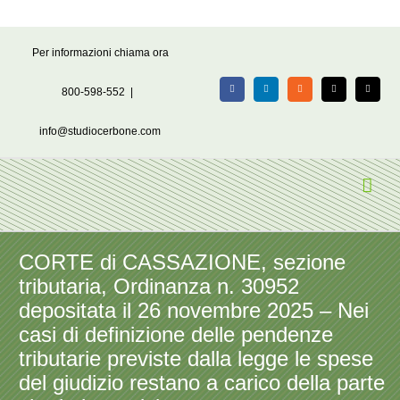
Salta
Per informazioni chiama ora
al
contenuto
800-598-552
|
Facebook
LinkedIn
Rss
X
Email
info@studiocerbone.com
CORTE di CASSAZIONE, sezione
tributaria, Ordinanza n. 30952
depositata il 26 novembre 2025 – Nei
casi di definizione delle pendenze
tributarie previste dalla legge le spese
del giudizio restano a carico della parte