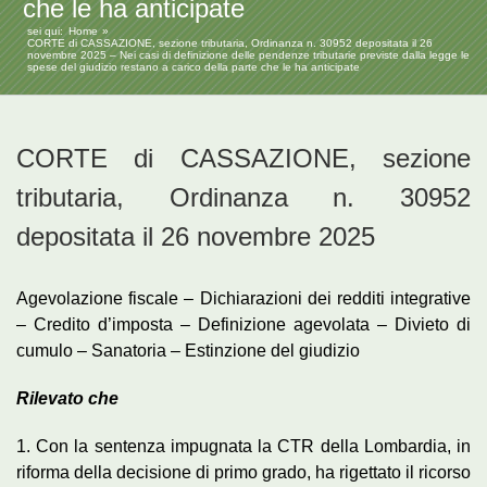
che le ha anticipate
sei qui:
Home
CORTE di CASSAZIONE, sezione tributaria, Ordinanza n. 30952 depositata il 26
novembre 2025 – Nei casi di definizione delle pendenze tributarie previste dalla legge le
spese del giudizio restano a carico della parte che le ha anticipate
CORTE di CASSAZIONE, sezione
tributaria, Ordinanza n. 30952
depositata il 26 novembre 2025
Agevolazione fiscale – Dichiarazioni dei redditi integrative
– Credito d’imposta – Definizione agevolata – Divieto di
cumulo – Sanatoria – Estinzione del giudizio
Rilevato che
1. Con la sentenza impugnata la CTR della Lombardia, in
riforma della decisione di primo grado, ha rigettato il ricorso