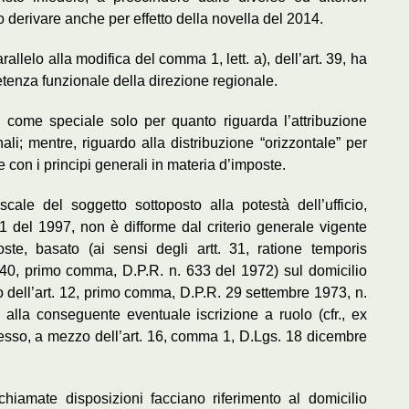
derivare anche per effetto della novella del 2014.
rallelo alla modifica del comma 1, lett. a), dell’art. 39, ha
petenza funzionale della direzione regionale.
 come speciale solo per quanto riguarda l’attribuzione
nali; mentre, riguardo alla distribuzione “orizzontale” per
le con i principi generali in materia d’imposte.
o fiscale del soggetto sottoposto alla potestà dell’ufficio,
1 del 1997, non è difforme dal criterio generale vigente
ste, basato (ai sensi degli artt. 31, ratione temporis
0, primo comma, D.P.R. n. 633 del 1972) sul domicilio
to dell’art. 12, primo comma, D.P.R. 29 settembre 1973, n.
alla conseguente eventuale iscrizione a ruolo (cfr., ex
flesso, a mezzo dell’art. 16, comma 1, D.Lgs. 18 dicembre
chiamate disposizioni facciano riferimento al domicilio