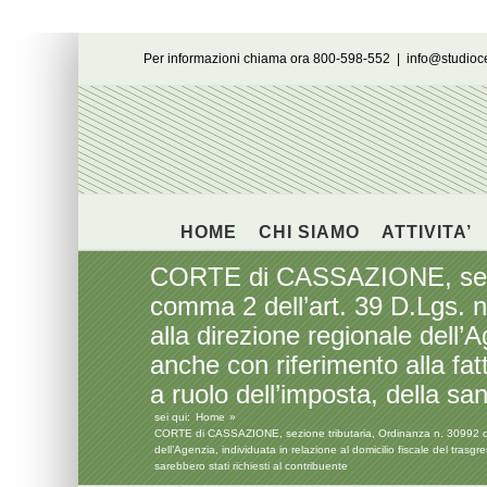
Salta
Per informazioni chiama ora 800-598-552
|
info@studio
al
contenuto
HOME
CHI SIAMO
ATTIVITA’
CORTE di CASSAZIONE, sezion
comma 2 dell’art. 39 D.Lgs. n
alla direzione regionale dell’A
anche con riferimento alla fat
a ruolo dell’imposta, della san
sei qui:
Home
CORTE di CASSAZIONE, sezione tributaria, Ordinanza n. 30992 depo
dell’Agenzia, individuata in relazione al domicilio fiscale del trasg
sarebbero stati richiesti al contribuente