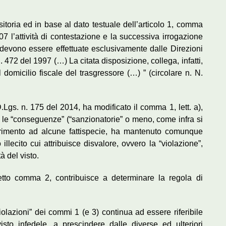
sitoria ed in base al dato testuale dell’articolo 1, comma
07 l’attività di contestazione e la successiva irrogazione
a devono essere effettuate esclusivamente dalle Direzioni
 472 del 1997 (…) La citata disposizione, collega, infatti,
l domicilio fiscale del trasgressore (…) ” (circolare n. N.
D.Lgs. n. 175 del 2014, ha modificato il comma 1, lett. a),
 le “conseguenze” (“sanzionatorie” o meno, come infra si
iferimento ad alcune fattispecie, ha mantenuto comunque
llecito cui attribuisce disvalore, ovvero la “violazione”,
à del visto.
detto comma 2, contribuisce a determinare la regola di
violazioni” dei commi 1 (e 3) continua ad essere riferibile
to infedele, a prescindere dalle diverse ed ulteriori