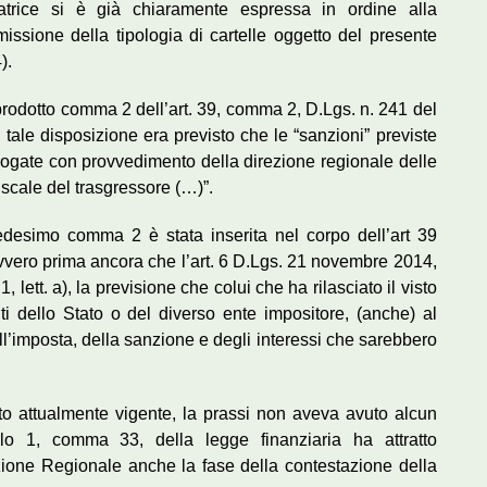
atrice si è già chiaramente espressa in ordine alla
issione della tipologia di cartelle oggetto del presente
).
prodotto comma 2 dell’art. 39, comma 2, D.Lgs. n. 241 del
i tale disposizione era previsto che le “sanzioni” previste
irrogate con provvedimento della direzione regionale delle
iscale del trasgressore (…)”.
edesimo comma 2 è stata inserita nel corpo dell’art 39
ovvero prima ancora che l’art. 6 D.Lgs. 21 novembre 2014,
lett. a), la previsione che colui che ha rilasciato il visto
ti dello Stato o del diverso ente impositore, (anche) al
’imposta, della sanzione e degli interessi che sarebbero
sto attualmente vigente, la prassi non aveva avuto alcun
colo 1, comma 33, della legge finanziaria ha attratto
ione Regionale anche la fase della contestazione della