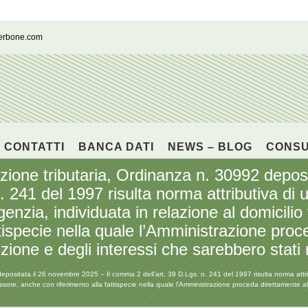
cerbone.com
CONTATTI
BANCA DATI
NEWS – BLOG
CONS
e tributaria, Ordinanza n. 30992 deposit
. 241 del 1997 risulta norma attributiva d
genzia, individuata in relazione al domicilio
tispecie nella quale l’Amministrazione proce
zione e degli interessi che sarebbero stati r
sitata il 26 novembre 2025 – Il comma 2 dell’art. 39 D.Lgs. n. 241 del 1997 risulta norma attri
ressore, anche con riferimento alla fattispecie nella quale l’Amministrazione proceda direttamente all