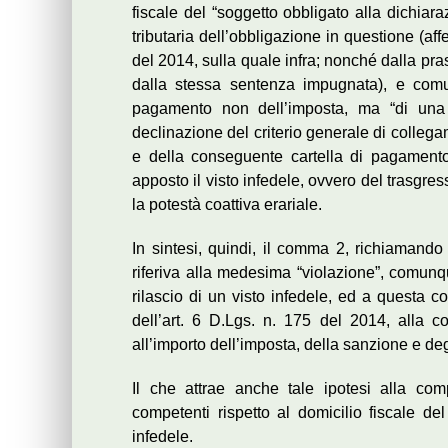
fiscale del “soggetto obbligato alla dichiaraz
tributaria dell’obbligazione in questione (a
del 2014, sulla quale infra; nonché dalla prass
dalla stessa sentenza impugnata), e comu
pagamento non dell’imposta, ma “di una s
declinazione del criterio generale di collegamen
e della conseguente cartella di pagamento
apposto il visto infedele, ovvero del trasgres
la potestà coattiva erariale.
In sintesi, quindi, il comma 2, richiamando 
riferiva alla medesima “violazione”, comunq
rilascio di un visto infedele, ed a questa co
dell’art. 6 D.Lgs. n. 175 del 2014, all
all’importo dell’imposta, della sanzione e degl
Il che attrae anche tale ipotesi alla com
competenti rispetto al domicilio fiscale del
infedele.