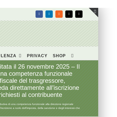
Facebook
LinkedIn
Rss
X
Email
Toggle
area
barra
scorrevol
ULENZA
PRIVACY
SHOP
ata il 26 novembre 2025 – Il
i una competenza funzionale
 fiscale del trasgressore,
da direttamente all’iscrizione
ichiesti al contribuente
butiva di una competenza funzionale alla direzione regionale
’iscrizione a ruolo dell’imposta, della sanzione e degli interessi che