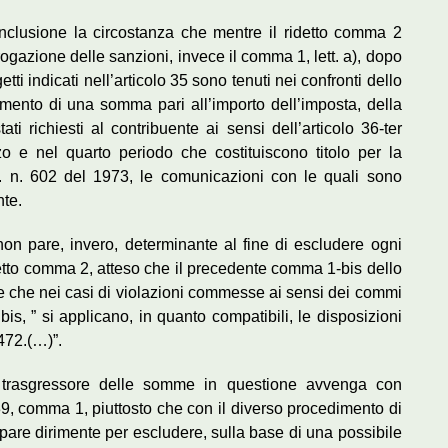
onclusione la circostanza che mentre il ridetto comma 2
rrogazione delle sanzioni, invece il comma 1, lett. a), dopo
ti indicati nell’articolo 35 sono tenuti nei confronti dello
mento di una somma pari all’importo dell’imposta, della
ti richiesti al contribuente ai sensi dell’articolo 36-ter
zo e nel quarto periodo che costituiscono titolo per la
R. n. 602 del 1973, le comunicazioni con le quali sono
nte.
non pare, invero, determinante al fine di escludere ogni
detto comma 2, atteso che il precedente comma 1-bis dello
e che nei casi di violazioni commesse ai sensi dei commi
 bis, ” si applicano, in quanto compatibili, le disposizioni
472.(…)”.
l trasgressore delle somme in questione avvenga con
. 39, comma 1, piuttosto che con il diverso procedimento di
ppare dirimente per escludere, sulla base di una possibile