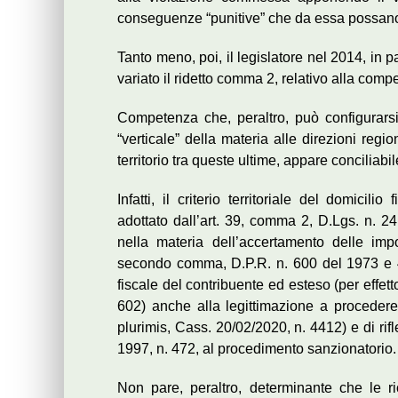
conseguenze “punitive” che da essa possano 
Tanto meno, poi, il legislatore nel 2014, in pa
variato il ridetto comma 2, relativo alla com
Competenza che, peraltro, può configurarsi
“verticale” della materia alle direzioni regio
territorio tra queste ultime, appare conciliabi
Infatti, il criterio territoriale del domicili
adottato dall’art. 39, comma 2, D.Lgs. n. 24
nella materia dell’accertamento delle impo
secondo comma, D.P.R. n. 600 del 1973 e 4
fiscale del contribuente ed esteso (per effet
602) anche alla legittimazione a procedere 
plurimis, Cass. 20/02/2020, n. 4412) e di ri
1997, n. 472, al procedimento sanzionatorio.
Non pare, peraltro, determinante che le ri