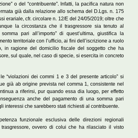
ione” o del “contribuente”. Infatti, la pacifica natura non
ffermata già dalla relazione allo schema del D.Lgs. n. 175
i erariale, cfr. circolare n. 12/E del 24/05/2019; oltre che
nque la circostanza che il trasgressore sia tenuto al
omma pari all’importo” di quest’ultima, giustifica la
to territoriale con l’ufficio, ai fini dell’iscrizione a ruolo
, in ragione del domicilio fiscale del soggetto che ha
sore, sul quale, nel caso di specie, si esercita in concreto
le “violazioni dei commi 1 e 3 del presente articolo” si
ue già ab origine prevista nel comma 1, consistente nel
ntinua a riferirsi, pur quando essa dia luogo, per effetto
a conseguenza anche del pagamento di una somma pari
i interessi che sarebbero stati richiesti al contribuente.
petenza funzionale esclusiva delle direzioni regionali
 trasgressore, ovvero di colui che ha rilasciato il visto