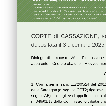
sei qui:
Home
CORTE di CASSAZIONE, sezione tributaria, Ordinanza n. 31500 depos
avanzata dal contribuente, l’Amministrazione finanziaria può esercit
giuridiche ulteriori rispetto a quelle che hanno formato la motivazio
domanda, mentre l’Ufficio non ha esplicitato una “pretesa”
CORTE di CASSAZIONE, sezi
depositata il 3 dicembre 2025
Diniego di rimborso IVA – Fideiussione 
apparente – Onere probatorio – Provvedimen
F
1. Con la sentenza n. 1172/03/24 del 20/11/
della Sardegna (di seguito CGT2) rigettava l’
seguito AE) e accoglieva l’appello incidental
n. 346/01/18 della Commissione tributaria p