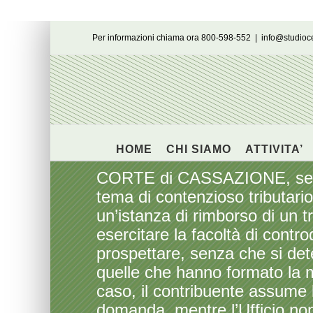
Salta
Per informazioni chiama ora 800-598-552
|
info@studio
al
contenuto
HOME
CHI SIAMO
ATTIVITA’
CORTE di CASSAZIONE, sezion
tema di contenzioso tributario
un’istanza di rimborso di un t
esercitare la facoltà di contro
prospettare, senza che si deter
quelle che hanno formato la mo
caso, il contribuente assume l
domanda, mentre l’Ufficio non