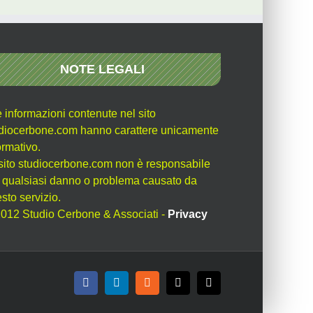
NOTE LEGALI
e informazioni contenute nel sito
diocerbone.com hanno carattere unicamente
ormativo.
l sito studiocerbone.com non è responsabile
 qualsiasi danno o problema causato da
sto servizio.
012 Studio Cerbone & Associati -
Privacy
Facebook
LinkedIn
Rss
X
Email