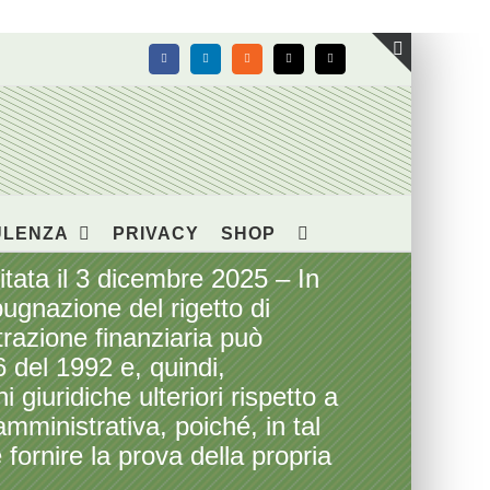
Facebook
LinkedIn
Rss
X
Email
Toggle
area
barra
scorrevol
ULENZA
PRIVACY
SHOP
ata il 3 dicembre 2025 – In
pugnazione del rigetto di
trazione finanziaria può
6 del 1992 e, quindi,
giuridiche ulteriori rispetto a
mministrativa, poiché, in tal
fornire la prova della propria