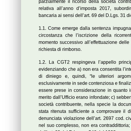
parzialmente il ricorso della società contr
relativa all’anno d’imposta 2017, subordi
bancaria ai sensi dell’art. 69 del D.Lgs. 31 
1.1. Come emerge dalla sentenza impugnata
circostanza che l’iscrizione della ricorr
momento successivo all’effettuazione delle 
richiesta di rimborso.
1.2. La CGT2 respingeva l’appello princi
evidenziando che a) non era consentita l’i
di diniego e, quindi, “le ulteriori argo
esclusivamente in sede contenziosa e finaliz
essere prese in considerazione in quanto in
merito dall’Ufficio erano infondate; c) sebbe
società contribuente, nella specie la docu
stata ritenuta sufficiente a comprovare il 
denunciata violazione dell’art. 2697 cod. ci
nel suo complesso, non era contraddittoria; 