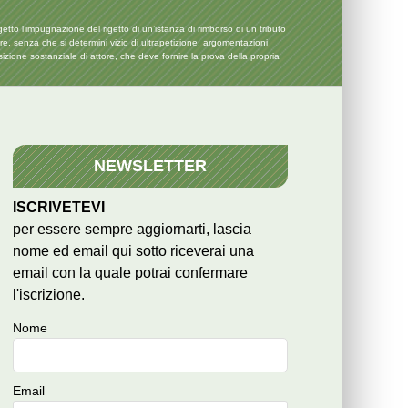
o l’impugnazione del rigetto di un’istanza di rimborso di un tributo
re, senza che si determini vizio di ultrapetizione, argomentazioni
sizione sostanziale di attore, che deve fornire la prova della propria
NEWSLETTER
ISCRIVETEVI
per essere sempre aggiornarti, lascia
nome ed email qui sotto riceverai una
email con la quale potrai confermare
l'iscrizione.
Nome
Email