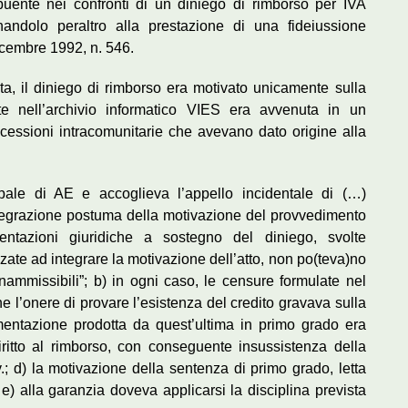
ibuente nei confronti di un diniego di rimborso per IVA
nandolo peraltro alla prestazione di una fideiussione
dicembre 1992, n. 546.
, il diniego di rimborso era motivato unicamente sulla
ente nell’archivio informatico VIES era avvenuta in un
cessioni intracomunitarie che avevano dato origine alla
pale di AE e accoglieva l’appello incidentale di (…)
ntegrazione postuma della motivazione del provvedimento
mentazioni giuridiche a sostegno del diniego, svolte
zate ad integrare la motivazione dell’atto, non po(teva)no
ammissibili”; b) in ogni caso, le censure formulate nel
ne l’onere di provare l’esistenza del credito gravava sulla
mentazione prodotta da quest’ultima in primo grado era
diritto al rimborso, con conseguente insussistenza della
v.; d) la motivazione della sentenza di primo grado, letta
e) alla garanzia doveva applicarsi la disciplina prevista