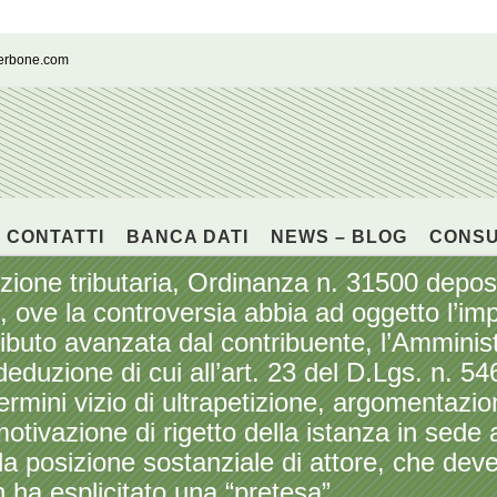
cerbone.com
CONTATTI
BANCA DATI
NEWS – BLOG
CONS
e tributaria, Ordinanza n. 31500 deposit
, ove la controversia abbia ad oggetto l’im
ributo avanzata dal contribuente, l’Amminis
deduzione di cui all’art. 23 del D.Lgs. n. 54
mini vizio di ultrapetizione, argomentazioni 
tivazione di rigetto della istanza in sede a
a posizione sostanziale di attore, che deve 
 ha esplicitato una “pretesa”