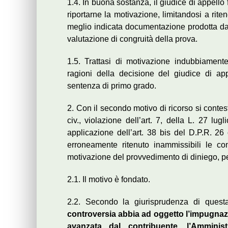
1.4. In buona sostanza, il giudice di appello
riportarne la motivazione, limitandosi a rit
meglio indicata documentazione prodotta da (
valutazione di congruità della prova.
1.5. Trattasi di motivazione indubbiament
ragioni della decisione del giudice di ap
sentenza di primo grado.
2. Con il secondo motivo di ricorso si contest
civ., violazione dell’art. 7, della L. 27 lu
applicazione dell’art. 38 bis del D.P.R. 2
erroneamente ritenuto inammissibili le con
motivazione del provvedimento di diniego, p
2.1. Il motivo è fondato.
2.2. Secondo la giurisprudenza di questa
controversia abbia ad oggetto l’impugnazio
avanzata dal contribuente, l’Amminist