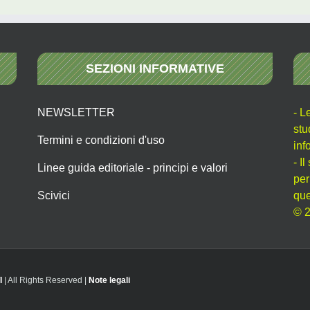
SEZIONI INFORMATIVE
NEWSLETTER
- L
stu
Termini e condizioni d'uso
inf
- I
Linee guida editoriale - principi e valori
per
Scivici
que
© 2
I
| All Rights Reserved |
Note legali