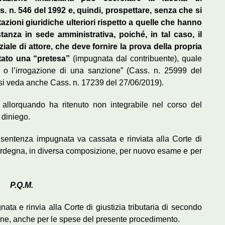
s. n. 546 del 1992 e, quindi, prospettare, senza che si
azioni giuridiche ulteriori rispetto a quelle che hanno
stanza in sede amministrativa, poiché, in tal caso, il
ale di attore, che deve fornire la prova della propria
tato una “pretesa”
(impugnata dal contribuente), quale
, o l’irrogazione di una sanzione” (Cass. n. 25999 del
si veda anche Cass. n. 17239 del 27/06/2019).
llorquando ha ritenuto non integrabile nel corso del
 diniego.
a sentenza impugnata va cassata e rinviata alla Corte di
Sardegna, in diversa composizione, per nuovo esame e per
P.Q.M.
ata e rinvia alla Corte di giustizia tributaria di secondo
ne, anche per le spese del presente procedimento.