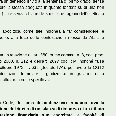
 fa un generico rinvio alla sentenza di primo grado, senza
enere la stessa adeguata in quanto fondata su di una non
…) e senza chiarire le specifiche ragioni dell’effettuata
e apodittica, come tale inidonea a far comprendere le
pello, alla luce delle contestazioni mosse da AE alla
a, in relazione all’art. 360, primo comma, n. 3, cod. proc.
glio 2000, n. 212 e dell’art. 2697 cod. civ., nonché falsa
6 ottobre 1972, n. 633 (decreto IVA), per avere la CGT2
testazioni formulate in giudizio ad integrazione della
eraltro nemmeno specificate.
 Corte, “
In tema di contenzioso tributario, ove la
ne del rigetto di un’istanza di rimborso di un tributo
razione finanziaria può esercitare la facoltà di