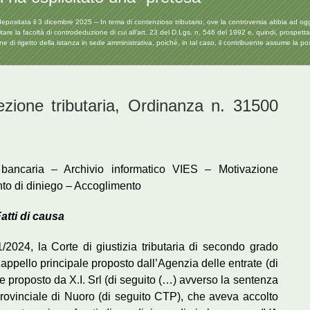
itata il 3 dicembre 2025 – In tema di contenzioso tributario, ove la controversia abbia ad oggett
are la facoltà di controdeduzione di cui all’art. 23 del D.Lgs. n. 546 del 1992 e, quindi, prospetta
ne di rigetto della istanza in sede amministrativa, poiché, in tal caso, il contribuente assume la po
one tributaria, Ordinanza n. 31500
bancaria – Archivio informatico VIES – Motivazione
to di diniego – Accoglimento
atti di causa
2024, la Corte di giustizia tributaria di secondo grado
appello principale proposto dall’Agenzia delle entrate (di
e proposto da X.I. Srl (di seguito (…) avverso la sentenza
rovinciale di Nuoro (di seguito CTP), che aveva accolto