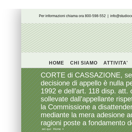
Salta
Per informazioni chiama ora 800-598-552
|
info@studio
al
contenuto
HOME
CHI SIAMO
ATTIVITA’
CORTE di CASSAZIONE, sezion
decisione di appello è nulla pe
1992 e dell’art. 118 disp. att.
sollevate dall’appellante risp
la Commissione a disattender
mediante la mera adesione ad
ragioni poste a fondamento d
sei qui:
Home