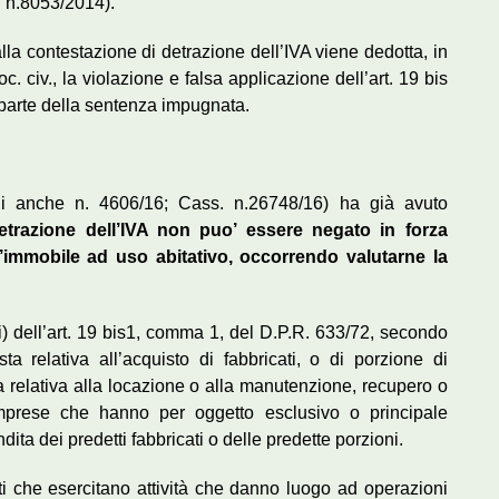
. n.8053/2014).
alla contestazione di detrazione dell’IVA viene dedotta, in
c. civ., la violazione e falsa applicazione dell’art. 19 bis
 parte della sentenza impugnata.
di anche n. 4606/16; Cass. n.26748/16) ha già avuto
 detrazione dell’IVA non puo’ essere negato in forza
ell’immobile ad uso abitativo, occorrendo valutarne la
a i) dell’art. 19 bis1, comma 1, del D.P.R. 633/72, secondo
 relativa all’acquisto di fabbricati, o di porzione di
la relativa alla locazione o alla manutenzione, recupero o
imprese che hanno per oggetto esclusivo o principale
endita dei predetti fabbricati o delle predette porzioni.
ti che esercitano attività che danno luogo ad operazioni