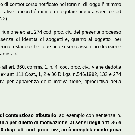
i controricorso notificato nei termini di legge l’intimato
ustrative, ancorché munito di regolare procura speciale ad
422).
 riunione ex art. 274 cod. proc. civ. del presente processo
senza di identità di soggetti e, quanto all’oggetto, per
, fermo restando che i due ricorsi sono assunti in decisione
camerale.
 all’art. 360, comma 1, n. 4, cod. proc. civ., viene dedotta
 ex artt. 111 Cost., 1, 2 e 36 D.Lgs. n.546/1992, 132 e 274
civ. per apparenza della motiva-zione, riproduttiva della
di contenzioso tributario
, ad esempio con sentenza n.
lla per difetto di motivazione, ai sensi degli artt. 36 e
18 disp. att. cod. proc. civ., se è completamente priva