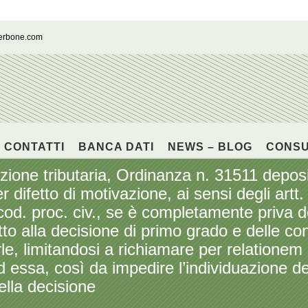
cerbone.com
CONTATTI
BANCA DATI
NEWS – BLOG
CONS
e tributaria, Ordinanza n. 31511 deposit
r difetto di motivazione, ai sensi degli artt
 cod. proc. civ., se è completamente priva de
etto alla decisione di primo grado e delle c
le, limitandosi a richiamare per relatione
 essa, così da impedire l’individuazione d
ella decisione