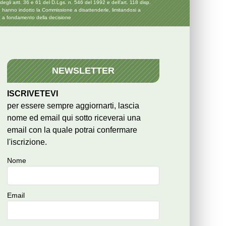
gli artt. 36 e 61 del D.Lgs. n. 546 del 1992 e dell’art. 118 disp.
che hanno indotto la Commissione a disattenderle, limitandosi a
e a fondamento della decisione
NEWSLETTER
ISCRIVETEVI
per essere sempre aggiornarti, lascia
nome ed email qui sotto riceverai una
email con la quale potrai confermare
l'iscrizione.
Nome
Email