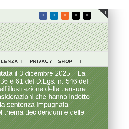
Facebook
LinkedIn
Rss
X
Email
Toggle
area
barra
scorrevol
ULENZA
PRIVACY
SHOP
ata il 3 dicembre 2025 – La
. 36 e 61 del D.Lgs. n. 546 del
ll’illustrazione delle censure
onsiderazioni che hanno indotto
m la sentenza impugnata
el thema decidendum e delle