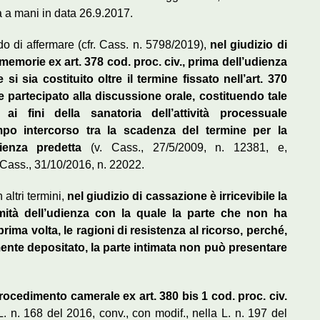
a a mani in data 26.9.2017.
o di affermare (cfr. Cass. n. 5798/2019),
nel giudizio di
memorie ex art. 378 cod. proc. civ., prima dell’udienza
si sia costituito oltre il termine fissato nell’art. 370
 partecipato alla discussione orale, costituendo tale
 ai fini della sanatoria dell’attività processuale
mpo intercorso tra la scadenza del termine per la
ienza predetta
(v. Cass., 27/5/2009, n. 12381, e,
Cass., 31/10/2016, n. 22022.
 altri termini,
nel giudizio di cassazione è irricevibile la
mità dell’udienza con la quale la parte che non ha
rima volta, le ragioni di resistenza al ricorso, perché,
ente depositato, la parte intimata non può presentare
ocedimento camerale ex art. 380 bis 1 cod. proc. civ.
D.L. n. 168 del 2016, conv., con modif., nella L. n. 197 del