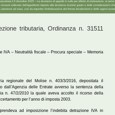
tata il 3 dicembre 2025 – La decisione di appello è nulla per difetto di motivazione, ai sensi de
lle censure sollevate dall’appellante rispetto alla decisione di primo grado e delle considerazioni 
 adesione ad essa, così da impedire l’individuazione del thema decidendum e delle ragioni post
one tributaria, Ordinanza n. 31511
e IVA – Neutralità fiscale – Procura speciale – Memoria
a regionale del Molise n. 403/3/2016, depositata il
to dall’Agenzia delle Entrate avverso la sentenza della
ia n. 47/2/2010 la quale aveva accolto il ricorso della
accertamento per l’anno di imposta 2003.
iprendeva ad imposizione l’indebita detrazione IVA in