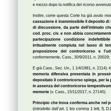
e mezzo dopo la notifica del ricorso avvenut
Inoltre, come questa Corte ha già avuto mod
cassazione è inammissibile il deposito di 
di discussione, da parte dell’intimato che 
cod. proc. civ. e non abbia concretamente
partecipazione condizione indefettibile
irritualmente compiuta nel lasso di te
proposizione del controricorso e l’ud
conformemente, Cass., 30/9/2011, n. 20029; 
E già Cass., Sez. Un., 1 1/4/1981, n. 2114). In
memoria difensiva presentata in prossi
depositato il controricorso spiega, per la p
in assenza del controricorso tempestivam
memorie
(v. Cass., 15/11/2017, n. 27140).
Principio che trova conferma anche nel pr
(introdotto dall’art. 1 bis comma 1 lett. f), 