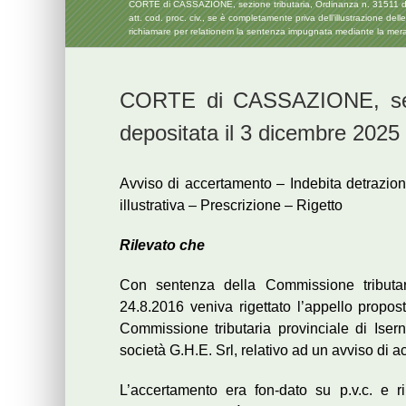
CORTE di CASSAZIONE, sezione tributaria, Ordinanza n. 31511 deposi
att. cod. proc. civ., se è completamente priva dell’illustrazione de
richiamare per relationem la sentenza impugnata mediante la mera
CORTE di CASSAZIONE, sezi
depositata il 3 dicembre 2025
Avviso di accertamento – Indebita detrazion
illustrativa – Prescrizione – Rigetto
Rilevato che
Con sentenza della Commissione tributari
24.8.2016 veniva rigettato l’appello propos
Commissione tributaria provinciale di Isern
società G.H.E. Srl, relativo ad un avviso di 
L’accertamento era fon-dato su p.v.c. e r