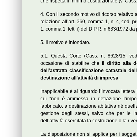
che rispetta il minimo costituzionale (v. Cass
4. Con il secondo motivo di ricorso relativo 
relazione all’art. 360, comma 1, n. 4, cod. pro
1, comma 1, lett. i) del D.P.R. n.633/1972 da
5. Il motivo è infondato.
5.1. Questa Corte (Cass. n. 8628/15; ve
occasione di stabilire che
il diritto alla
dell’astratta classificazione catastale d
destinazione all’attività di impresa
.
Inapplicabile è al riguardo l’invocata letter
cui “non è ammessa in detrazione l’imposta
fabbricato, a destinazione abitativa né quel
gestione degli stessi, salvo che per le 
dell’attività esercitata la costruzione o la riv
La disposizione non si applica per i sogget