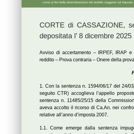
conto ai fini della determinazione del reddito soggetto ad imposta
CORTE di CASSAZIONE, sezi
depositata l’ 8 dicembre 2025
Avviso di accertamento – IRPEF, IRAP e 
reddito – Prova contraria – Onere della prov
F
1. Con la sentenza n. 1594/06/17 del 24/03/
seguito CTR) accoglieva l’appello proposto
sentenza n. 11485/25/15 della Commissione
aveva accolto il ricorso di Ca.An. nei conf
relative all’anno d’imposta 2007.
1.1. Come emerge dalla sentenza impugna