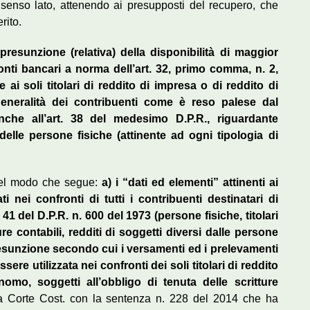
senso lato, attenendo ai presupposti del recupero, che
rito.
presunzione (relativa) della disponibilità di maggior
conti bancari a norma dell’art. 32, primo comma, n. 2,
e ai soli titolari di reddito di impresa o di reddito di
eneralità dei contribuenti come è reso palese dal
anche all’art. 38 del medesimo D.P.R., riguardante
elle persone fisiche (attinente ad ogni tipologia di
 nel modo che segue:
a) i “dati ed elementi” attinenti ai
i nei confronti di tutti i contribuenti destinatari di
 41 del D.P.R. n. 600 del 1973 (persone fisiche, titolari
re contabili, redditi di soggetti diversi dalle persone
a presunzione secondo cui i versamenti ed i prelevamenti
re utilizzata nei confronti dei soli titolari di reddito
omo, soggetti all’obbligo di tenuta delle scritture
la Corte Cost. con la sentenza n. 228 del 2014 che ha