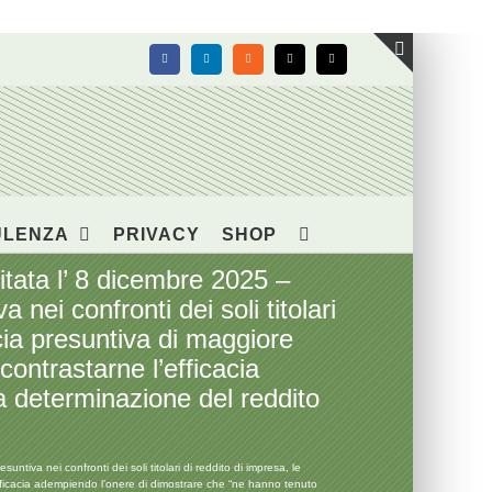
Facebook
LinkedIn
Rss
X
Email
Toggle
area
barra
scorrevol
ULENZA
PRIVACY
SHOP
ata l’ 8 dicembre 2025 –
nei confronti dei soli titolari
cia presuntiva di maggiore
 contrastarne l’efficacia
a determinazione del reddito
va nei confronti dei soli titolari di reddito di impresa, le
l’efficacia adempiendo l’onere di dimostrare che “ne hanno tenuto