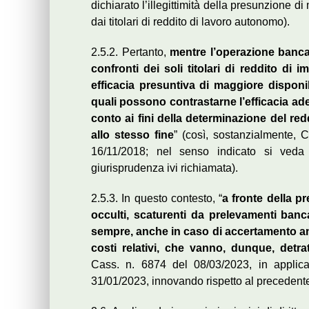
dichiarato l’illegittimità della presunzione 
dai titolari di reddito di lavoro autonomo).
2.5.2. Pertanto,
mentre l’operazione banca
confronti dei soli titolari di reddito d
efficacia presuntiva di maggiore disponibil
quali possono contrastarne l’efficacia a
conto ai fini della determinazione del r
allo stesso fine
” (così, sostanzialmente, 
16/11/2018; nel senso indicato si ved
giurisprudenza ivi richiamata).
2.5.3. In questo contesto, “
a fronte della pr
occulti, scaturenti da prelevamenti banca
sempre, anche in caso di accertamento ana
costi relativi, che vanno, dunque, detrat
Cass. n. 6874 del 08/03/2023, in applica
31/01/2023, innovando rispetto al precedente