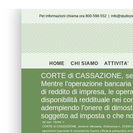
Salta
Per informazioni chiama ora 800-598-552
|
info@studio
al
contenuto
HOME
CHI SIAMO
ATTIVITA’
CORTE di CASSAZIONE, sezion
Mentre l’operazione bancaria d
di reddito di impresa, le ope
disponibilità reddituale nei con
adempiendo l’onere di dimostr
soggetto ad imposta o che non
sei qui:
Home
CORTE di CASSAZIONE, sezione tributaria, Ordinanza n. 31940 deposi
operazioni bancarie di versamento hanno efficacia presuntiva di mag