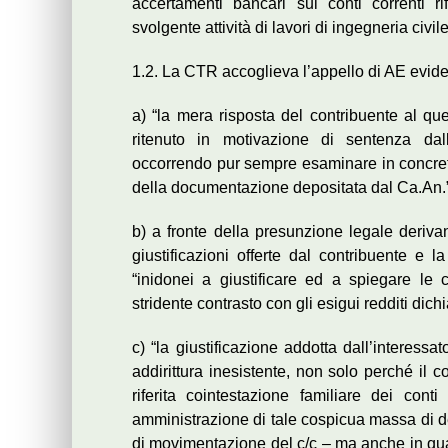
accertamenti bancari sui conti correnti rif
svolgente attività di lavori di ingegneria civile
1.2. La CTR accoglieva l’appello di AE evid
a) “la mera risposta del contribuente al q
ritenuto in motivazione di sentenza dal
occorrendo pur sempre esaminare in concreto 
della documentazione depositata dal Ca.An.”
b) a fronte della presunzione legale derivan
giustificazioni offerte dal contribuente e
“inidonei a giustificare ed a spiegare le c
stridente contrasto con gli esigui redditi dichi
c) “la giustificazione addotta dall’interessa
addirittura inesistente, non solo perché il 
riferita cointestazione familiare dei cont
amministrazione di tale cospicua massa di den
di movimentazione del c/c – ma anche in quanto