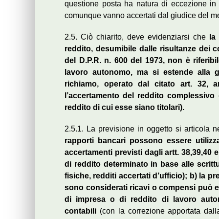
questione posta ha natura di eccezione in 
comunque vanno accertati dal giudice del me
2.5. Ciò chiarito, deve evidenziarsi che
la 
reddito, desumibile dalle risultanze dei 
del D.P.R. n. 600 del 1973, non è riferibil
lavoro autonomo, ma si estende alla g
richiamo, operato dal citato art. 32, 
l’accertamento del reddito complessivo d
reddito di cui esse siano titolari).
2.5.1. La previsione in oggetto si articola
rapporti bancari possono essere utilizzat
accertamenti previsti dagli artt. 38,39,40 e
di reddito determinato in base alle scrittu
fisiche, redditi accertati d’ufficio); b) l
sono considerati ricavi o compensi può esse
di impresa o di reddito di lavoro auton
contabili
(con la correzione apportata dal