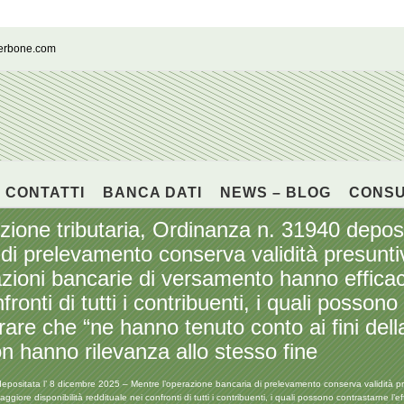
cerbone.com
CONTATTI
BANCA DATI
NEWS – BLOG
CONS
e tributaria, Ordinanza n. 31940 deposit
i prelevamento conserva validità presuntiva 
razioni bancarie di versamento hanno effica
fronti di tutti i contribuenti, i quali possono
are che “ne hanno tenuto conto ai fini dell
 hanno rilevanza allo stesso fine
tata l’ 8 dicembre 2025 – Mentre l’operazione bancaria di prelevamento conserva validità presunti
giore disponibilità reddituale nei confronti di tutti i contribuenti, i quali possono contrastarne 