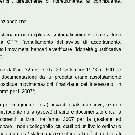
eribili, direttamente o indirettamente, al contribuente,
.
enziando che:
uestionario non implicava automaticamente, come a torto
la CTP, l’annullamento dell’avviso di accertamento,
i movimenti bancari e verificare l’idoneità giustificativa
;
te dall’art. 32 del D.P.R. 29 settembre 1973, n. 600, le
 la documentazione da lui prodotta erano assolutamente
ospicue movimentazioni finanziarie dell’interessato, in
arati per il 2007”;
to per scagionarsi (era) priva di qualsiasi rilievo, se non
contribuente nulla (aveva) chiarito e documentato circa la
i correnti utilizzati nell’anno 2007 per la gestione ed
aro – non ricollegabile ictu oculi ad un livello ordinario
 non (era) stato capace di offrire, al di là di unilaterali