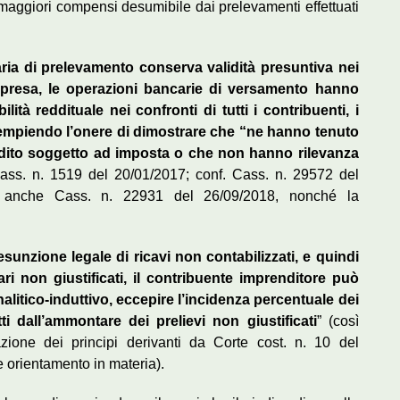
di maggiori compensi desumibile dai prelevamenti effettuati
ria di prelevamento conserva validità presuntiva nei
i impresa, le operazioni bancarie di versamento hanno
ità reddituale nei confronti di tutti i contribuenti, i
dempiendo l’onere di dimostrare che “ne hanno tenuto
eddito soggetto ad imposta o che non hanno rilevanza
Cass. n. 1519 del 20/01/2017; conf. Cass. n. 29572 del
a anche Cass. n. 22931 del 26/09/2018, nonché la
esunzione legale di ricavi non contabilizzati, e quindi
ri non giustificati, il contribuente imprenditore può
litico-induttivo, eccepire l’incidenza percentuale dei
ti dall’ammontare dei prelievi non giustificati
” (così
zione dei principi derivanti da Corte cost. n. 10 del
 orientamento in materia).