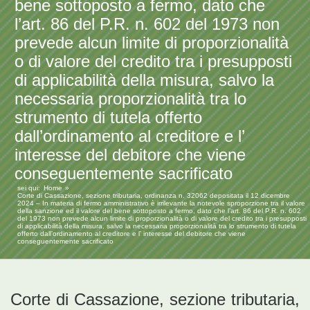
bene sottoposto a fermo, dato che
l’art. 86 del P.R. n. 602 del 1973 non
prevede alcun limite di proporzionalità
o di valore del credito tra i presupposti
di applicabilità della misura, salvo la
necessaria proporzionalità tra lo
strumento di tutela offerto
dall’ordinamento al creditore e l’
interesse del debitore che viene
conseguentemente sacrificato
sei qui:
Home
Corte di Cassazione, sezione tributaria, ordinanza n. 32062 depositata il 12 dicembre
2024 – In materia di fermo amministrativo è irrilevante la notevole sproporzione tra il valore
della sanzione ed il valore del bene sottoposto a fermo, dato che l’art. 86 del P.R. n. 602
del 1973 non prevede alcun limite di proporzionalità o di valore del credito tra i presupposti
di applicabilità della misura, salvo la necessaria proporzionalità tra lo strumento di tutela
offerto dall’ordinamento al creditore e l’ interesse del debitore che viene
conseguentemente sacrificato
Corte di Cassazione, sezione tributaria,