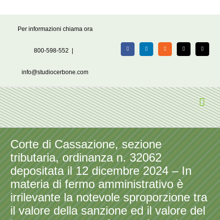
Salta
Per informazioni chiama ora
al
contenuto
800-598-552
|
Facebook
LinkedIn
Rss
X
Email
info@studiocerbone.com
Corte di Cassazione, sezione
tributaria, ordinanza n. 32062
depositata il 12 dicembre 2024 – In
materia di fermo amministrativo è
irrilevante la notevole sproporzione tra
il valore della sanzione ed il valore del