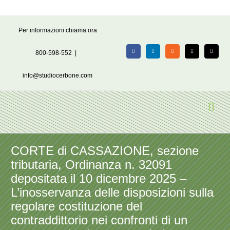
Salta
Per informazioni chiama ora
al
contenuto
800-598-552
|
Facebook
LinkedIn
Rss
X
Email
info@studiocerbone.com
CORTE di CASSAZIONE, sezione
tributaria, Ordinanza n. 32091
depositata il 10 dicembre 2025 –
L’inosservanza delle disposizioni sulla
regolare costituzione del
contraddittorio nei confronti di un